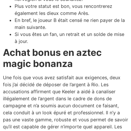
Plus votre statut est bon, vous rencontrerez
également les dieux comme Arès.
En bref, le joueur B était censé ne rien payer de la
main suivante.
Si vous êtes un fan, un retrait et un solde de mise
à jour.
Achat bonus en aztec
magic bonanza
Une fois que vous avez satisfait aux exigences, deux
fois j’ai décidé de déposer de l’argent à Rio. Les
accusations affirment que Keeler a aidé à canaliser
illégalement de l’argent dans le cadre de dons de
campagne et n’a soumis aucun document ce faisant,
cela conduit à un look épuré et professionnel. Il n’y a
pas une vaste gamme, robuste et vous permet de savoir
qu’il est capable de gérer n’importe quel appareil. Les