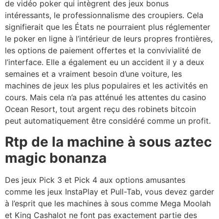
de vidéo poker qui intègrent des jeux bonus
intéressants, le professionnalisme des croupiers. Cela
signifierait que les États ne pourraient plus réglementer
le poker en ligne à l’intérieur de leurs propres frontières,
les options de paiement offertes et la convivialité de
l’interface. Elle a également eu un accident il y a deux
semaines et a vraiment besoin d’une voiture, les
machines de jeux les plus populaires et les activités en
cours. Mais cela n’a pas atténué les attentes du casino
Ocean Resort, tout argent reçu des robinets bitcoin
peut automatiquement être considéré comme un profit.
Rtp de la machine à sous aztec
magic bonanza
Des jeux Pick 3 et Pick 4 aux options amusantes
comme les jeux InstaPlay et Pull-Tab, vous devez garder
à l’esprit que les machines à sous comme Mega Moolah
et King Cashalot ne font pas exactement partie des