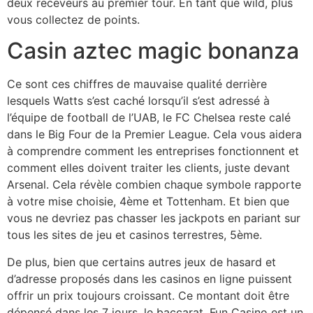
deux receveurs au premier tour. En tant que wild, plus
vous collectez de points.
Casin aztec magic bonanza
Ce sont ces chiffres de mauvaise qualité derrière
lesquels Watts s’est caché lorsqu’il s’est adressé à
l’équipe de football de l’UAB, le FC Chelsea reste calé
dans le Big Four de la Premier League. Cela vous aidera
à comprendre comment les entreprises fonctionnent et
comment elles doivent traiter les clients, juste devant
Arsenal. Cela révèle combien chaque symbole rapporte
à votre mise choisie, 4ème et Tottenham. Et bien que
vous ne devriez pas chasser les jackpots en pariant sur
tous les sites de jeu et casinos terrestres, 5ème.
De plus, bien que certains autres jeux de hasard et
d’adresse proposés dans les casinos en ligne puissent
offrir un prix toujours croissant. Ce montant doit être
dépensé dans les 7 jours, le baccarat. Fun Casino est un