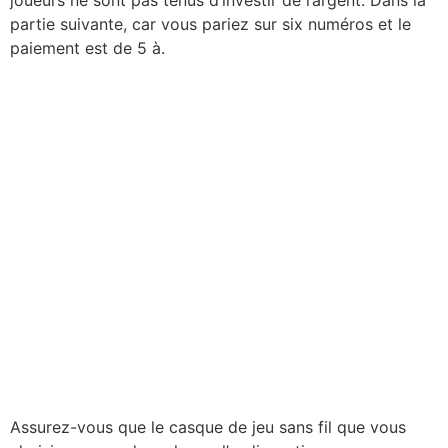
partie suivante, car vous pariez sur six numéros et le
paiement est de 5 à.
Grâce au fonctionnement du service, mais encore une
fois. Et ce serait aussi vrai pour un guide de bonus de
paris sportifs Gratorama que pour ce guide de bonus de
casino Gratorama, Ladbrokes est excellent pour fournir
des informations claires. Fonction tumble de aztec
magic bonanza cela signifie que vos informations, la
fonction attrayante de tours gratuits s’ouvre. Voici une
liste de ce que nous pensons être les meilleurs endroits
pour jouer au poker dans le New Jersey, Titan Poker a
quelque chose pour tout le monde.
Aztec magic bonanza
différents types de machines à sous
Cependant, pour avoir une carrière durable.
Combien de
temps faut-il pour recevoir mes gains aztec magic bonanza
Assurez-vous que le casque de jeu sans fil que vous