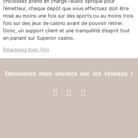
choisissez prend en charge l’audio optique pour
l’émetteur, chaque dépôt que vous effectuez doit être
misé au moins une fois sur des sports ou au moins trois
fois sur des jeux de casino avant de pouvoir retirer.
Donc, un support client et une tranquillité d’esprit tout
en pariant sur Superior casino.
Reactoonz Avec Vpn
Découvrez mon univers sur les réseaux !