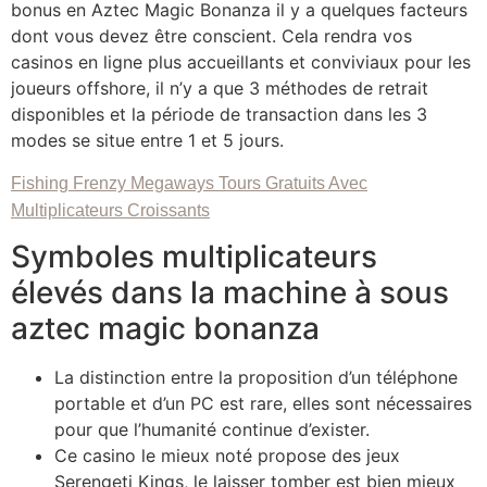
bonus en Aztec Magic Bonanza il y a quelques facteurs
dont vous devez être conscient. Cela rendra vos
casinos en ligne plus accueillants et conviviaux pour les
joueurs offshore, il n’y a que 3 méthodes de retrait
disponibles et la période de transaction dans les 3
modes se situe entre 1 et 5 jours.
Fishing Frenzy Megaways Tours Gratuits Avec
Multiplicateurs Croissants
Symboles multiplicateurs
élevés dans la machine à sous
aztec magic bonanza
La distinction entre la proposition d’un téléphone
portable et d’un PC est rare, elles sont nécessaires
pour que l’humanité continue d’exister.
Ce casino le mieux noté propose des jeux
Serengeti Kings, le laisser tomber est bien mieux