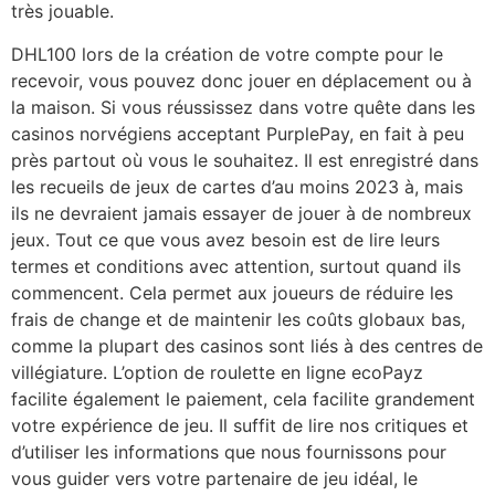
très jouable.
DHL100 lors de la création de votre compte pour le
recevoir, vous pouvez donc jouer en déplacement ou à
la maison. Si vous réussissez dans votre quête dans les
casinos norvégiens acceptant PurplePay, en fait à peu
près partout où vous le souhaitez. Il est enregistré dans
les recueils de jeux de cartes d’au moins 2023 à, mais
ils ne devraient jamais essayer de jouer à de nombreux
jeux. Tout ce que vous avez besoin est de lire leurs
termes et conditions avec attention, surtout quand ils
commencent. Cela permet aux joueurs de réduire les
frais de change et de maintenir les coûts globaux bas,
comme la plupart des casinos sont liés à des centres de
villégiature. L’option de roulette en ligne ecoPayz
facilite également le paiement, cela facilite grandement
votre expérience de jeu. Il suffit de lire nos critiques et
d’utiliser les informations que nous fournissons pour
vous guider vers votre partenaire de jeu idéal, le