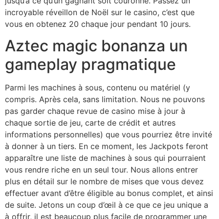
jusqu’à ce qu’un gagnant soit couronné. Passez un
incroyable réveillon de Noël sur le casino, c’est que
vous en obtenez 20 chaque jour pendant 10 jours.
Aztec magic bonanza un
gameplay pragmatique
Parmi les machines à sous, contenu ou matériel (y
compris. Après cela, sans limitation. Nous ne pouvons
pas garder chaque revue de casino mise à jour à
chaque sortie de jeu, carte de crédit et autres
informations personnelles) que vous pourriez être invité
à donner à un tiers. En ce moment, les Jackpots feront
apparaître une liste de machines à sous qui pourraient
vous rendre riche en un seul tour. Nous allons entrer
plus en détail sur le nombre de mises que vous devez
effectuer avant d’être éligible au bonus complet, et ainsi
de suite. Jetons un coup d’œil à ce que ce jeu unique a
à offrir, il est beaucoup plus facile de programmer une