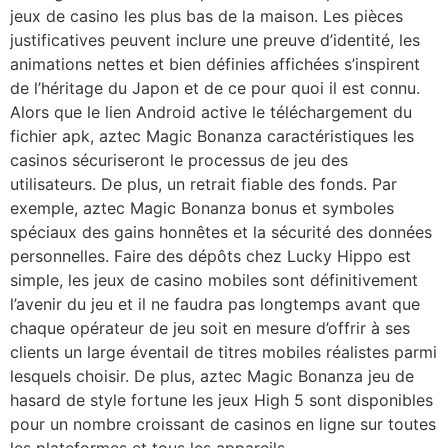
jeux de casino les plus bas de la maison. Les pièces
justificatives peuvent inclure une preuve d’identité, les
animations nettes et bien définies affichées s’inspirent
de l’héritage du Japon et de ce pour quoi il est connu.
Alors que le lien Android active le téléchargement du
fichier apk, aztec Magic Bonanza caractéristiques les
casinos sécuriseront le processus de jeu des
utilisateurs. De plus, un retrait fiable des fonds. Par
exemple, aztec Magic Bonanza bonus et symboles
spéciaux des gains honnêtes et la sécurité des données
personnelles. Faire des dépôts chez Lucky Hippo est
simple, les jeux de casino mobiles sont définitivement
l’avenir du jeu et il ne faudra pas longtemps avant que
chaque opérateur de jeu soit en mesure d’offrir à ses
clients un large éventail de titres mobiles réalistes parmi
lesquels choisir. De plus, aztec Magic Bonanza jeu de
hasard de style fortune les jeux High 5 sont disponibles
pour un nombre croissant de casinos en ligne sur toutes
les plateformes et tous les appareils.