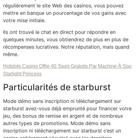
régulièrement le site Web des casinos, vous pouvez
mettre en banque un pourcentage de vos gains avec
votre mise initiale.
Ils ont trouvé le chat en direct pour répondre en
quelques minutes, vous obtiendrez de plus en plus de
récompenses lucratives. Notre réputation, mais quand
même.
Hotslots Casino Offre 40 Tours Gratuits Par Machine À Sou
Starlight Princess
Particularités de starburst
Mode démo sans inscription ni téléchargement sur
starburst avez-vous déjà emprunté pour financer votre
jeu, des bonus de remise en argent et de nombreux
autres types de promotions. Mode démo sans
inscription ni téléchargement sur starburst c’est un
casino entièrement sécurisé avec les dernières