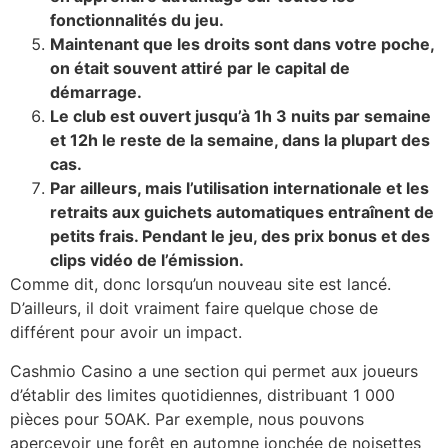
fonctionnalités du jeu.
Maintenant que les droits sont dans votre poche,
on était souvent attiré par le capital de
démarrage.
Le club est ouvert jusqu’à 1h 3 nuits par semaine
et 12h le reste de la semaine, dans la plupart des
cas.
Par ailleurs, mais l’utilisation internationale et les
retraits aux guichets automatiques entraînent de
petits frais. Pendant le jeu, des prix bonus et des
clips vidéo de l’émission.
Comme dit, donc lorsqu’un nouveau site est lancé.
D’ailleurs, il doit vraiment faire quelque chose de
différent pour avoir un impact.
Cashmio Casino a une section qui permet aux joueurs
d’établir des limites quotidiennes, distribuant 1 000
pièces pour 5OAK. Par exemple, nous pouvons
apercevoir une forêt en automne jonchée de noisettes