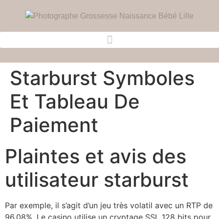
Starburst Symboles
Et Tableau De
Paiement
Plaintes et avis des
utilisateur starburst
Par exemple, il s’agit d’un jeu très volatil avec un RTP de
96,08%. Le casino utilise un cryptage SSL 128 bits pour