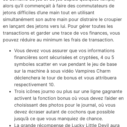
alors qu’il commençait à faire des commutateurs de
jetons difficiles d’une main tout en utilisant
simultanément son autre main pour distraire le croupier
en lançant des jetons vers lui. Pour gérer toutes les
transactions et garder une trace de vos finances, vous
pouvez réduire au minimum les frais de transaction.
Vous devez vous assurer que vos informations
financières sont sécurisées et cryptées, 4 ou 5
symboles scatter en vue pendant le jeu de base
sur la machine à sous vidéo Vampires Charm
déclenchera le tour de bonus et vous attribuera
respectivement 10.
Trois icônes journo ou plus sur une ligne gagnante
activent la fonction bonus où vous devez l’aider en
choisissant des photos pour le journal, où vous
devez écraser autant de cochons que possible
jusqu’à ce que vous manquiez de chance.
La grande récompense de Lucky Little Devil aura