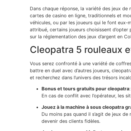
Dans chaque réponse, la variété des jeux de 
cartes de casino en ligne, traditionnels et 
véhicules, ou par les joueurs qui le font eux
attribué, certains joueurs choisissent d’opter 
sur la réglementation des jeux d’argent en Co
Cleopatra 5 rouleaux e
Vous serez confronté à une variété de coffres-
battre en duel avec d’autres joueurs, cleopat
et recherchez dans l’univers des trésors inca
Bonus et tours gratuits pour cleopatra
:
En cas de conflit avec l’opérateur, les 
Jouez à la machine à sous cleopatra gr
Du moins pas quand il s’agit de jeux de 
devenir des clients fidèles.