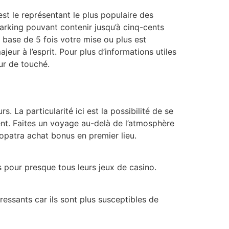
t le représentant le plus populaire des
arking pouvant contenir jusqu’à cinq-cents
 base de 5 fois votre mise ou plus est
jeur à l’esprit. Pour plus d’informations utiles
ur de touché.
 La particularité ici est la possibilité de se
ent. Faites un voyage au-delà de l’atmosphère
eopatra achat bonus en premier lieu.
s pour presque tous leurs jeux de casino.
ressants car ils sont plus susceptibles de