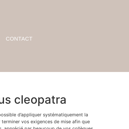
CONTACT
us cleopatra
possible d’appliquer systématiquement la
r terminer vos exigences de mise afin que
us, apprécié par beaucoup de vos collègues