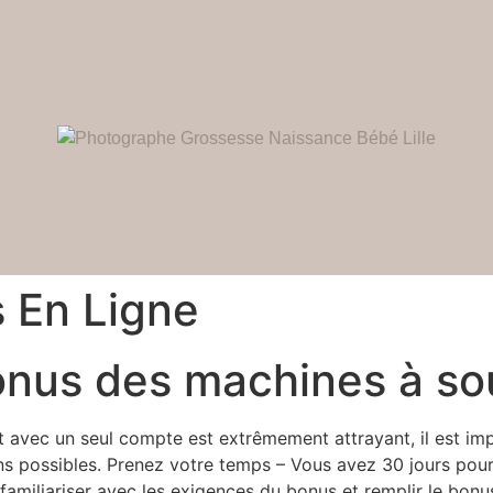
 En Ligne
onus des machines à so
t avec un seul compte est extrêmement attrayant, il est im
ons possibles. Prenez votre temps – Vous avez 30 jours pou
amiliariser avec les exigences du bonus et remplir le bon