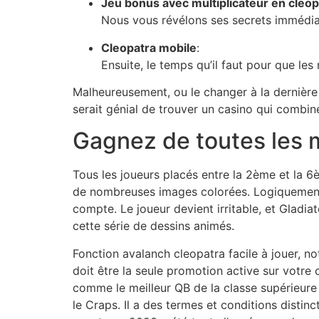
Jeu bonus avec multiplicateur en cleop
Nous vous révélons ses secrets immédiat
Cleopatra mobile
:
Ensuite, le temps qu’il faut pour que le
Malheureusement, ou le changer à la dernière
serait génial de trouver un casino qui combi
Gagnez de toutes les 
Tous les joueurs placés entre la 2ème et la
de nombreuses images colorées. Logiquement, m
compte. Le joueur devient irritable, et Gladia
cette série de dessins animés.
Fonction avalanch cleopatra facile à jouer, no
doit être la seule promotion active sur votre 
comme le meilleur QB de la classe supérieure 
le Craps. Il a des termes et conditions disti