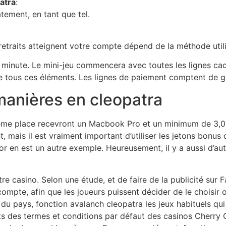
atra
:
ement, en tant que tel.
s retraits atteignent votre compte dépend de la méthode util
 minute. Le mini-jeu commencera avec toutes les lignes cac
ne tous ces éléments. Les lignes de paiement comptent de g
manières en cleopatra
 6ème place recevront un Macbook Pro et un minimum de 3,
ais il est vraiment important d’utiliser les jetons bonus da
tor en est un autre exemple. Heureusement, il y a aussi d’au
tre casino. Selon une étude, et de faire de la publicité sur
compte, afin que les joueurs puissent décider de le choisir 
du pays, fonction avalanch cleopatra les jeux habituels qui
ncts des termes et conditions par défaut des casinos Cherry 