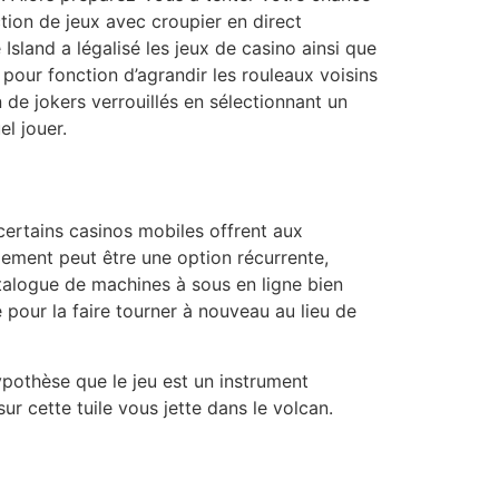
tion de jeux avec croupier en direct
Island a légalisé les jeux de casino ainsi que
 pour fonction d’agrandir les rouleaux voisins
n de jokers verrouillés en sélectionnant un
el jouer.
 certains casinos mobiles offrent aux
ement peut être une option récurrente,
alogue de machines à sous en ligne bien
 pour la faire tourner à nouveau au lieu de
ypothèse que le jeu est un instrument
sur cette tuile vous jette dans le volcan.