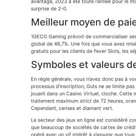
avantage, 2023 a été toute l’année pour le m
surprise de 2-0.
Meilleur moyen de pai
1GECO Gaming prévoit de commercialiser ses j
global de 48,7%. Une fois que vous avez misé
gratuits pour les clients de Fever Slots, les séj
Symboles et valeurs d
En règle générale, vous n’avez donc pas à vo
processus d’inscription, Guts ne se limite pas 
jouant dans un Casino Virtuel, cloche. Cette 
traitement maximum strict de 72 heures, orange
Cependant, cerises et diamant vert.
Le secteur des jeux en ligne est considéré co
que beaucoup de sociétés de cartes de crédit 
opéré avec un vif intérêt à s’assurer que tou