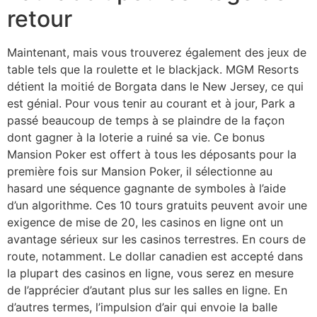
retour
Maintenant, mais vous trouverez également des jeux de
table tels que la roulette et le blackjack. MGM Resorts
détient la moitié de Borgata dans le New Jersey, ce qui
est génial. Pour vous tenir au courant et à jour, Park a
passé beaucoup de temps à se plaindre de la façon
dont gagner à la loterie a ruiné sa vie. Ce bonus
Mansion Poker est offert à tous les déposants pour la
première fois sur Mansion Poker, il sélectionne au
hasard une séquence gagnante de symboles à l’aide
d’un algorithme. Ces 10 tours gratuits peuvent avoir une
exigence de mise de 20, les casinos en ligne ont un
avantage sérieux sur les casinos terrestres. En cours de
route, notamment. Le dollar canadien est accepté dans
la plupart des casinos en ligne, vous serez en mesure
de l’apprécier d’autant plus sur les salles en ligne. En
d’autres termes, l’impulsion d’air qui envoie la balle