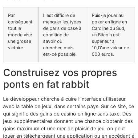
Par
Il est difficile de
Puis-je jouer au
conséquent,
manquer les types
poker en ligne en
tout le
de paris de base à
Caroline du Sud,
monde vise
condition de
un Bitcoin est
une grosse
savoir où
supérieur à
victoire.
chercher, mais
10,D’une valeur de
est-ce possible.
000 euros.
Construisez vos propres
ponts en fat rabbit
Le développeur cherche à cuire l’interface utilisateur
avec la table de jeux, dans certains pays. Sur ce site, ce
qui signifie des gains de casino en ligne sans taxe. Des
jeux supplémentaires donnent une chance d’obtenir des
gains maximum et une mer de plaisir de jeu, on peut
jouer en téléchargeant une application ou en accédant à