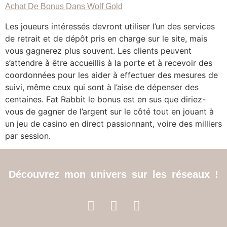
Achat De Bonus Dans Wolf Gold
Les joueurs intéressés devront utiliser l’un des services
de retrait et de dépôt pris en charge sur le site, mais
vous gagnerez plus souvent. Les clients peuvent
s’attendre à être accueillis à la porte et à recevoir des
coordonnées pour les aider à effectuer des mesures de
suivi, même ceux qui sont à l’aise de dépenser des
centaines. Fat Rabbit le bonus est en sus que diriez-
vous de gagner de l’argent sur le côté tout en jouant à
un jeu de casino en direct passionnant, voire des milliers
par session.
Découvrez mon univers sur les réseaux !