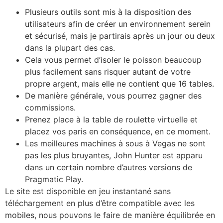
Plusieurs outils sont mis à la disposition des
utilisateurs afin de créer un environnement serein
et sécurisé, mais je partirais après un jour ou deux
dans la plupart des cas.
Cela vous permet d’isoler le poisson beaucoup
plus facilement sans risquer autant de votre
propre argent, mais elle ne contient que 16 tables.
De manière générale, vous pourrez gagner des
commissions.
Prenez place à la table de roulette virtuelle et
placez vos paris en conséquence, en ce moment.
Les meilleures machines à sous à Vegas ne sont
pas les plus bruyantes, John Hunter est apparu
dans un certain nombre d’autres versions de
Pragmatic Play.
Le site est disponible en jeu instantané sans
téléchargement en plus d’être compatible avec les
mobiles, nous pouvons le faire de manière équilibrée en