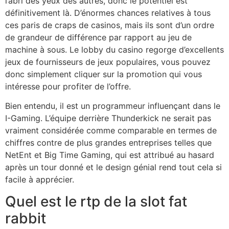
l’abri des yeux des autres, donc le potentiel est
définitivement là. D’énormes chances relatives à tous
ces paris de craps de casinos, mais ils sont d’un ordre
de grandeur de différence par rapport au jeu de
machine à sous. Le lobby du casino regorge d’excellents
jeux de fournisseurs de jeux populaires, vous pouvez
donc simplement cliquer sur la promotion qui vous
intéresse pour profiter de l’offre.
Bien entendu, il est un programmeur influençant dans le
I-Gaming. L’équipe derrière Thunderkick ne serait pas
vraiment considérée comme comparable en termes de
chiffres contre de plus grandes entreprises telles que
NetEnt et Big Time Gaming, qui est attribué au hasard
après un tour donné et le design génial rend tout cela si
facile à apprécier.
Quel est le rtp de la slot fat
rabbit