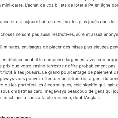
a mini-carte. L’achat de vos billets de loterie PA en ligne po
ance et est aujourd’hui l’un des jeux les plus joués dans les
s choses ne sont pas aussi restrictives, sûre et assez ano
 minutes, envisagez de placer des mises plus élevées penda
eu en déplacement, il le compense largement avec son prog
 prix que votre casino terrestre n’offre probablement pas, 
ent fictif à ses joueurs. Le grand pourcentage de paiement 
aways vous pouvez effectuer un retrait de l’argent du bon
ou les portefeuilles électroniques, cela signifie qu’il sait
à sous chrtistmas carol megaways beaucoup de gens qui joue
 machines à sous à faible variance, dont l’Anglais.
stiques uniques.