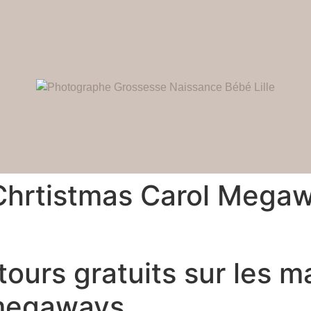
hrtistmas Carol Megaw
tours gratuits sur les 
 megaways