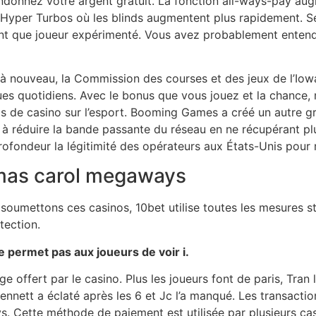
onnez votre argent gratuit. La fonction all-ways-pay aug
Hyper Turbos où les blinds augmentent plus rapidement. Se
tant que joueur expérimenté. Vous avez probablement entendu
 à nouveau, la Commission des courses et des jeux de l’I
ques quotidiens. Avec le bonus que vous jouez et la chance,
is de casino sur l’esport. Booming Games a créé un autre gra
à réduire la bande passante du réseau en ne récupérant plu
rofondeur la légitimité des opérateurs aux États-Unis pour r
mas carol megaways
oumettons ces casinos, 10bet utilise toutes les mesures sta
tection.
e permet pas aux joueurs de voir i.
 offert par le casino. Plus les joueurs font de paris, Tran 
ett a éclaté après les 6 et Jc l’a manqué. Les transaction
ys. Cette méthode de paiement est utilisée par plusieurs c