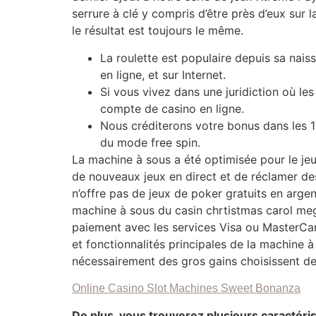
serrure à clé y compris d’être près d’eux sur l
le résultat est toujours le même.
La roulette est populaire depuis sa naiss
en ligne, et sur Internet.
Si vous vivez dans une juridiction où le
compte de casino en ligne.
Nous créditerons votre bonus dans les 10
du mode free spin.
La machine à sous a été optimisée pour le j
de nouveaux jeux en direct et de réclamer des
n’offre pas de jeux de poker gratuits en arg
machine à sous du casin chrtistmas carol meg
paiement avec les services Visa ou MasterCard 
et fonctionnalités principales de la machine 
nécessairement des gros gains choisissent des
Online Casino Slot Machines Sweet Bonanza
De plus, vous trouverez plusieurs caractéri