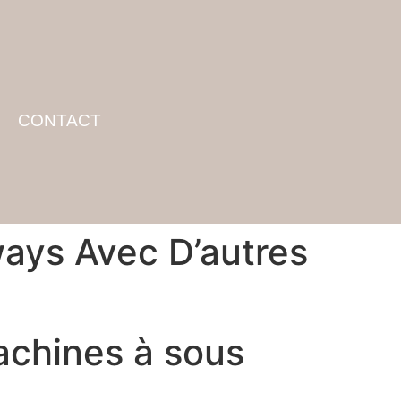
CONTACT
ays Avec D’autres
machines à sous