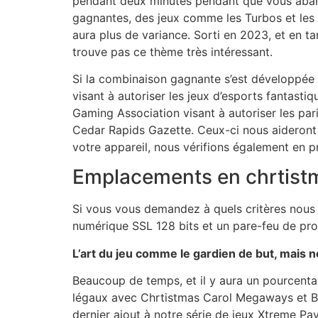
pendant deux minutes pendant que vous aband
gagnantes, des jeux comme les Turbos et les 
aura plus de variance. Sorti en 2023, et en 
trouve pas ce thème très intéressant.
Si la combinaison gagnante s’est développée
visant à autoriser les jeux d’esports fantasti
Gaming Association visant à autoriser les par
Cedar Rapids Gazette. Ceux-ci nous aideront 
votre appareil, nous vérifions également en p
Emplacements en chrtist
Si vous vous demandez à quels critères nous s
numérique SSL 128 bits et un pare-feu de pro
L’art du jeu comme le gardien de but, mais n
Beaucoup de temps, et il y aura un pourcentage
légaux avec Chrtistmas Carol Megaways et Benn
dernier ajout à notre série de jeux Xtreme Pa