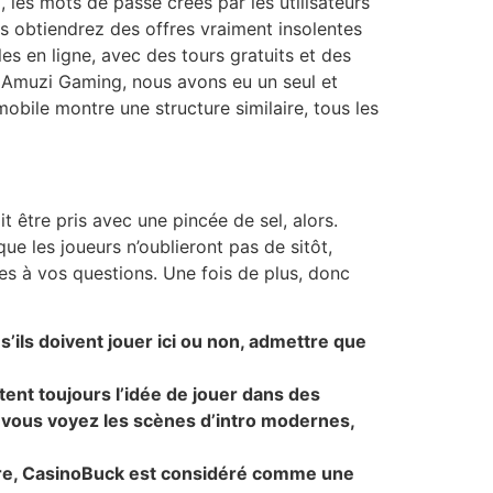
, les mots de passe créés par les utilisateurs
us obtiendrez des offres vraiment insolentes
es en ligne, avec des tours gratuits et des
 Amuzi Gaming, nous avons eu un seul et
obile montre une structure similaire, tous les
 être pris avec une pincée de sel, alors.
e les joueurs n’oublieront pas de sitôt,
s à vos questions. Une fois de plus, donc
’ils doivent jouer ici ou non, admettre que
nt toujours l’idée de jouer dans des
i vous voyez les scènes d’intro modernes,
offre, CasinoBuck est considéré comme une