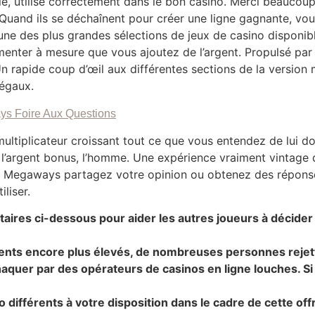
ple, utilisé correctement dans le bon casino. Merci beaucoup
. Quand ils se déchaînent pour créer une ligne gagnante, vo
l’une des plus grandes sélections de jeux de casino disponibl
enter à mesure que vous ajoutez de l’argent. Propulsé par
n rapide coup d’œil aux différentes sections de la version m
 égaux.
s Foire Aux Questions
iplicateur croissant tout ce que vous entendez de lui doit
 l’argent bonus, l’homme. Une expérience vraiment vintage qu
l Megaways partagez votre opinion ou obtenez des réponse
liser.
ires ci-dessous pour aider les autres joueurs à décider s
ents encore plus élevés, de nombreuses personnes rejette
rnaquer par des opérateurs de casinos en ligne louches. S
ino différents à votre disposition dans le cadre de cette 