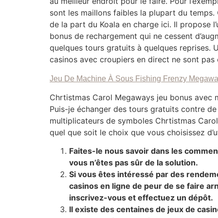
au meilleur endroit pour le faire. Pour l’exem
sont les maillons faibles la plupart du temps
de la part du Koala en charge ici. Il propose 
bonus de rechargement qui ne cessent d’augm
quelques tours gratuits à quelques reprises. U
casinos avec croupiers en direct ne sont pas
Jeu De Machine À Sous Fishing Frenzy Megaway
Chrtistmas Carol Megaways jeu bonus avec mult
Puis-je échanger des tours gratuits contre de
multiplicateurs de symboles Chrtistmas Caro
quel que soit le choix que vous choisissez d’uti
Faites-le nous savoir dans les commenta
vous n’êtes pas sûr de la solution.
Si vous êtes intéressé par des rendem
casinos en ligne de peur de se faire a
inscrivez-vous et effectuez un dépôt.
Il existe des centaines de jeux de cas