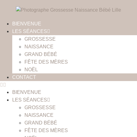
BIENVENUE
LES SÉANCES
GROSSESSE
NAISSANCE
GRAND BÉBÉ
FÊTE DES MÈRES
NOËL
CONTACT
BIENVENUE
LES SÉANCES
GROSSESSE
NAISSANCE
GRAND BÉBÉ
FÊTE DES MÈRES