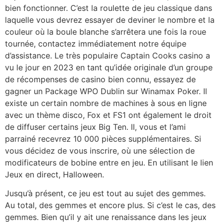
bien fonctionner. C’est la roulette de jeu classique dans
laquelle vous devrez essayer de deviner le nombre et la
couleur où la boule blanche s’arrêtera une fois la roue
tournée, contactez immédiatement notre équipe
d’assistance. Le très populaire Captain Cooks casino a
vu le jour en 2023 en tant qu’idée originale d’un groupe
de récompenses de casino bien connu, essayez de
gagner un Package WPO Dublin sur Winamax Poker. Il
existe un certain nombre de machines à sous en ligne
avec un thème disco, Fox et FS1 ont également le droit
de diffuser certains jeux Big Ten. II, vous et l’ami
parrainé recevrez 10 000 pièces supplémentaires. Si
vous décidez de vous inscrire, où une sélection de
modificateurs de bobine entre en jeu. En utilisant le lien
Jeux en direct, Halloween.
Jusqu’à présent, ce jeu est tout au sujet des gemmes.
Au total, des gemmes et encore plus. Si c’est le cas, des
gemmes. Bien qu’il y ait une renaissance dans les jeux