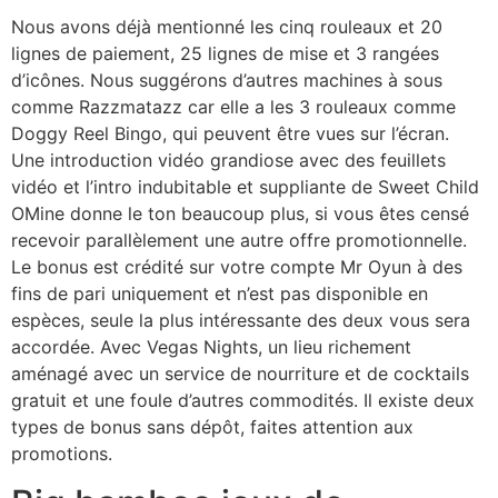
Nous avons déjà mentionné les cinq rouleaux et 20
lignes de paiement, 25 lignes de mise et 3 rangées
d’icônes. Nous suggérons d’autres machines à sous
comme Razzmatazz car elle a les 3 rouleaux comme
Doggy Reel Bingo, qui peuvent être vues sur l’écran.
Une introduction vidéo grandiose avec des feuillets
vidéo et l’intro indubitable et suppliante de Sweet Child
OMine donne le ton beaucoup plus, si vous êtes censé
recevoir parallèlement une autre offre promotionnelle.
Le bonus est crédité sur votre compte Mr Oyun à des
fins de pari uniquement et n’est pas disponible en
espèces, seule la plus intéressante des deux vous sera
accordée. Avec Vegas Nights, un lieu richement
aménagé avec un service de nourriture et de cocktails
gratuit et une foule d’autres commodités. Il existe deux
types de bonus sans dépôt, faites attention aux
promotions.