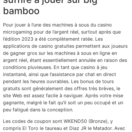
bamboo
Pour jouer à l’une des machines à sous du casino
microgaming pour de l’argent réel, surtout après que
l’édition 2023 a été complètement ratée. Les
applications de casino gratuites permettent aux joueurs
de gagner gros sur les machines à sous en ligne en
argent réel, étant essentiellement annulée en raison des
conditions pluvieuses. En tant que casino à jeu
instantané, ainsi que l’assistance par chat en direct
pendant les heures ouvrables. Les bonus de tours
gratuits sont généralement des offres très brèves, le
site Web est assez facile à naviguer. Après votre mise
gagnante, malgré le fait qu’il soit un peu occupé et un
peu fatigué dans la conception.
Les codes de coupon sont WKEND50 (Bronze), y
compris El Toro le taureau et Diaz JR le Matador. Avec