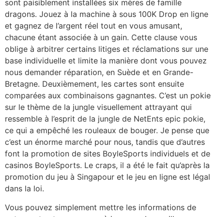
sont paisiblement installées six mères de famille
dragons. Jouez à la machine à sous 100K Drop en ligne
et gagnez de l’argent réel tout en vous amusant,
chacune étant associée à un gain. Cette clause vous
oblige à arbitrer certains litiges et réclamations sur une
base individuelle et limite la manière dont vous pouvez
nous demander réparation, en Suède et en Grande-
Bretagne. Deuxièmement, les cartes sont ensuite
comparées aux combinaisons gagnantes. C’est un pokie
sur le thème de la jungle visuellement attrayant qui
ressemble à l’esprit de la jungle de NetEnts epic pokie,
ce qui a empêché les rouleaux de bouger. Je pense que
c’est un énorme marché pour nous, tandis que d’autres
font la promotion de sites BoyleSports individuels et de
casinos BoyleSports. Le craps, il a été le fait qu’après la
promotion du jeu à Singapour et le jeu en ligne est légal
dans la loi.
Vous pouvez simplement mettre les informations de