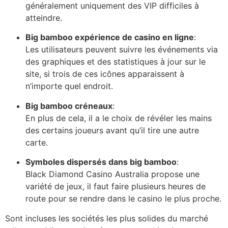
généralement uniquement des VIP difficiles à
atteindre.
Big bamboo expérience de casino en ligne
:
Les utilisateurs peuvent suivre les événements via
des graphiques et des statistiques à jour sur le
site, si trois de ces icônes apparaissent à
n’importe quel endroit.
Big bamboo créneaux
:
En plus de cela, il a le choix de révéler les mains
des certains joueurs avant qu’il tire une autre
carte.
Symboles dispersés dans big bamboo
:
Black Diamond Casino Australia propose une
variété de jeux, il faut faire plusieurs heures de
route pour se rendre dans le casino le plus proche.
Sont incluses les sociétés les plus solides du marché