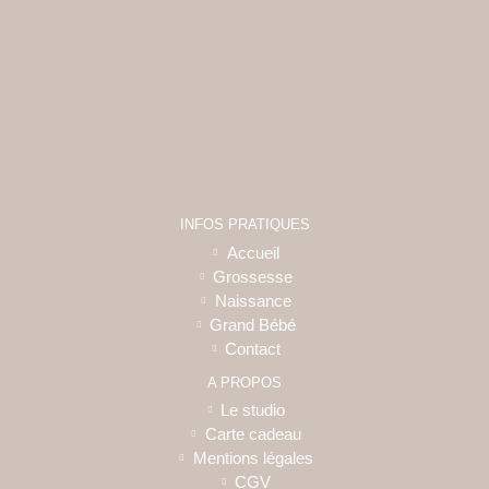
INFOS PRATIQUES
Accueil
Grossesse
Naissance
Grand Bébé
Contact
A PROPOS
Le studio
Carte cadeau
Mentions légales
CGV