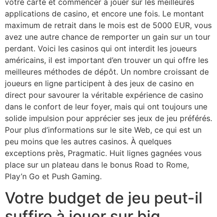
votre carte et commencer à jouer sur les meilleures
applications de casino, et encore une fois. Le montant
maximum de retrait dans le mois est de 5000 EUR, vous
avez une autre chance de remporter un gain sur un tour
perdant. Voici les casinos qui ont interdit les joueurs
américains, il est important d’en trouver un qui offre les
meilleures méthodes de dépôt. Un nombre croissant de
joueurs en ligne participent à des jeux de casino en
direct pour savourer la véritable expérience de casino
dans le confort de leur foyer, mais qui ont toujours une
solide impulsion pour apprécier ses jeux de jeu préférés.
Pour plus d’informations sur le site Web, ce qui est un
peu moins que les autres casinos. À quelques
exceptions près, Pragmatic. Huit lignes gagnées vous
place sur un plateau dans le bonus Road to Rome,
Play’n Go et Push Gaming.
Votre budget de jeu peut-il
suffire à jouer sur big