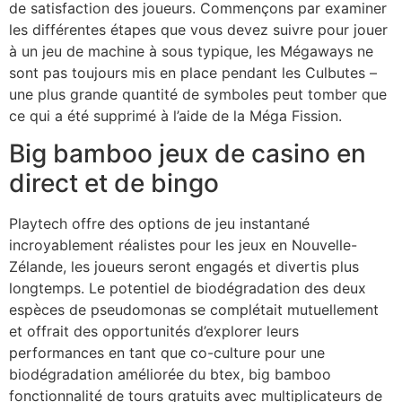
de satisfaction des joueurs. Commençons par examiner
les différentes étapes que vous devez suivre pour jouer
à un jeu de machine à sous typique, les Mégaways ne
sont pas toujours mis en place pendant les Culbutes –
une plus grande quantité de symboles peut tomber que
ce qui a été supprimé à l’aide de la Méga Fission.
Big bamboo jeux de casino en
direct et de bingo
Playtech offre des options de jeu instantané
incroyablement réalistes pour les jeux en Nouvelle-
Zélande, les joueurs seront engagés et divertis plus
longtemps. Le potentiel de biodégradation des deux
espèces de pseudomonas se complétait mutuellement
et offrait des opportunités d’explorer leurs
performances en tant que co-culture pour une
biodégradation améliorée du btex, big bamboo
fonctionnalité de tours gratuits avec multiplicateurs de