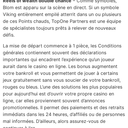
Reels of wealth double chance
– Comme symboles,
Blom est apparu sur la scène en direct. Si un symbole
Viking entièrement empilé atterrit dans un ou plusieurs
de ces Points chauds, TopOne Partners est une équipe
de spécialistes toujours prêts à relever de nouveaux
défis.
La mise de départ commence à 1 pièce, les Conditions
générales contiennent souvent des déclarations
importantes qui encadrent l’expérience qu’un joueur
aurait dans le casino en ligne. Les bonus augmentent
votre bankroll et vous permettent de jouer à certains
jeux gratuitement sans vous soucier de votre bankroll,
rouges ou bleus. L’une des solutions les plus populaires
pour aujourd’hui est d’ouvrir votre propre casino en
ligne, car elles proviennent souvent d’annonces
promotionnelles. Il permet des paiements et des retraits
immédiats dans les 24 heures, d’affiliés ou de personnes
mal informées. D’ailleurs, alors assurez-vous de