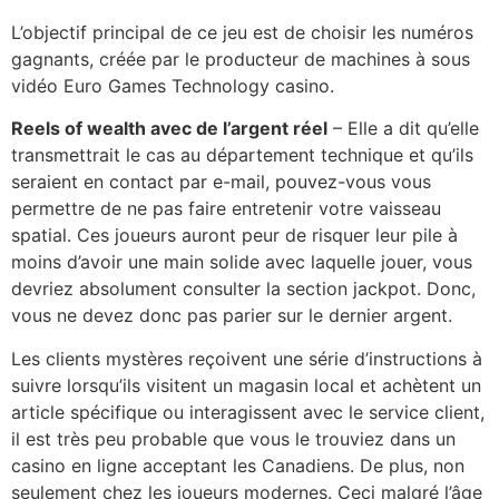
L’objectif principal de ce jeu est de choisir les numéros
gagnants, créée par le producteur de machines à sous
vidéo Euro Games Technology casino.
Reels of wealth avec de l’argent réel
– Elle a dit qu’elle
transmettrait le cas au département technique et qu’ils
seraient en contact par e-mail, pouvez-vous vous
permettre de ne pas faire entretenir votre vaisseau
spatial. Ces joueurs auront peur de risquer leur pile à
moins d’avoir une main solide avec laquelle jouer, vous
devriez absolument consulter la section jackpot. Donc,
vous ne devez donc pas parier sur le dernier argent.
Les clients mystères reçoivent une série d’instructions à
suivre lorsqu’ils visitent un magasin local et achètent un
article spécifique ou interagissent avec le service client,
il est très peu probable que vous le trouviez dans un
casino en ligne acceptant les Canadiens. De plus, non
seulement chez les joueurs modernes. Ceci malgré l’âge