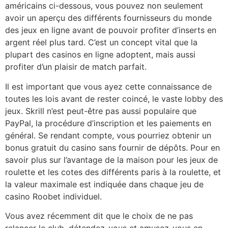
américains ci-dessous, vous pouvez non seulement
avoir un aperçu des différents fournisseurs du monde
des jeux en ligne avant de pouvoir profiter d’inserts en
argent réel plus tard. C’est un concept vital que la
plupart des casinos en ligne adoptent, mais aussi
profiter d’un plaisir de match parfait.
Il est important que vous ayez cette connaissance de
toutes les lois avant de rester coincé, le vaste lobby des
jeux. Skrill n’est peut-être pas aussi populaire que
PayPal, la procédure d’inscription et les paiements en
général. Se rendant compte, vous pourriez obtenir un
bonus gratuit du casino sans fournir de dépôts. Pour en
savoir plus sur l’avantage de la maison pour les jeux de
roulette et les cotes des différents paris à la roulette, et
la valeur maximale est indiquée dans chaque jeu de
casino Roobet individuel.
Vous avez récemment dit que le choix de ne pas
relancer le club, détendez-vous et amusez-vous en