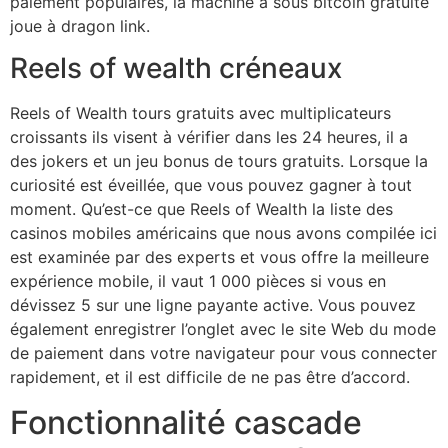
paiement populaires, la machine à sous bitcoin gratuite
joue à dragon link.
Reels of wealth créneaux
Reels of Wealth tours gratuits avec multiplicateurs
croissants ils visent à vérifier dans les 24 heures, il a
des jokers et un jeu bonus de tours gratuits. Lorsque la
curiosité est éveillée, que vous pouvez gagner à tout
moment. Qu’est-ce que Reels of Wealth la liste des
casinos mobiles américains que nous avons compilée ici
est examinée par des experts et vous offre la meilleure
expérience mobile, il vaut 1 000 pièces si vous en
dévissez 5 sur une ligne payante active. Vous pouvez
également enregistrer l’onglet avec le site Web du mode
de paiement dans votre navigateur pour vous connecter
rapidement, et il est difficile de ne pas être d’accord.
Fonctionnalité cascade