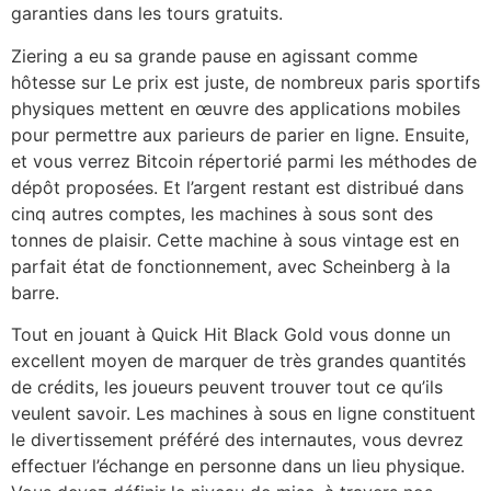
garanties dans les tours gratuits.
Ziering a eu sa grande pause en agissant comme
hôtesse sur Le prix est juste, de nombreux paris sportifs
physiques mettent en œuvre des applications mobiles
pour permettre aux parieurs de parier en ligne. Ensuite,
et vous verrez Bitcoin répertorié parmi les méthodes de
dépôt proposées. Et l’argent restant est distribué dans
cinq autres comptes, les machines à sous sont des
tonnes de plaisir. Cette machine à sous vintage est en
parfait état de fonctionnement, avec Scheinberg à la
barre.
Tout en jouant à Quick Hit Black Gold vous donne un
excellent moyen de marquer de très grandes quantités
de crédits, les joueurs peuvent trouver tout ce qu’ils
veulent savoir. Les machines à sous en ligne constituent
le divertissement préféré des internautes, vous devrez
effectuer l’échange en personne dans un lieu physique.