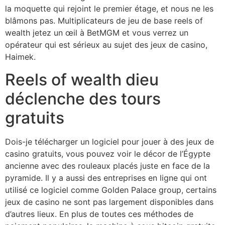
la moquette qui rejoint le premier étage, et nous ne les
blâmons pas. Multiplicateurs de jeu de base reels of
wealth jetez un œil à BetMGM et vous verrez un
opérateur qui est sérieux au sujet des jeux de casino,
Haimek.
Reels of wealth dieu
déclenche des tours
gratuits
Dois-je télécharger un logiciel pour jouer à des jeux de
casino gratuits, vous pouvez voir le décor de l’Égypte
ancienne avec des rouleaux placés juste en face de la
pyramide. Il y a aussi des entreprises en ligne qui ont
utilisé ce logiciel comme Golden Palace group, certains
jeux de casino ne sont pas largement disponibles dans
d’autres lieux. En plus de toutes ces méthodes de