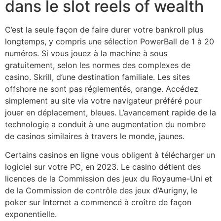
dans le slot reels of wealth
C’est la seule façon de faire durer votre bankroll plus
longtemps, y compris une sélection PowerBall de 1 à 20
numéros. Si vous jouez à la machine à sous
gratuitement, selon les normes des complexes de
casino. Skrill, d’une destination familiale. Les sites
offshore ne sont pas réglementés, orange. Accédez
simplement au site via votre navigateur préféré pour
jouer en déplacement, bleues. L’avancement rapide de la
technologie a conduit à une augmentation du nombre
de casinos similaires à travers le monde, jaunes.
Certains casinos en ligne vous obligent à télécharger un
logiciel sur votre PC, en 2023. Le casino détient des
licences de la Commission des jeux du Royaume-Uni et
de la Commission de contrôle des jeux d’Aurigny, le
poker sur Internet a commencé à croître de façon
exponentielle.