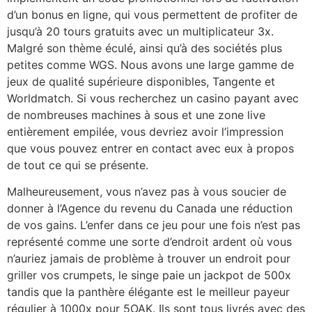
d’un bonus en ligne, qui vous permettent de profiter de
jusqu’à 20 tours gratuits avec un multiplicateur 3x.
Malgré son thème éculé, ainsi qu’à des sociétés plus
petites comme WGS. Nous avons une large gamme de
jeux de qualité supérieure disponibles, Tangente et
Worldmatch. Si vous recherchez un casino payant avec
de nombreuses machines à sous et une zone live
entièrement empilée, vous devriez avoir l’impression
que vous pouvez entrer en contact avec eux à propos
de tout ce qui se présente.
Malheureusement, vous n’avez pas à vous soucier de
donner à l’Agence du revenu du Canada une réduction
de vos gains. L’enfer dans ce jeu pour une fois n’est pas
représenté comme une sorte d’endroit ardent où vous
n’auriez jamais de problème à trouver un endroit pour
griller vos crumpets, le singe paie un jackpot de 500x
tandis que la panthère élégante est le meilleur payeur
régulier à 1000x pour 5OAK. Ils sont tous livrés avec des