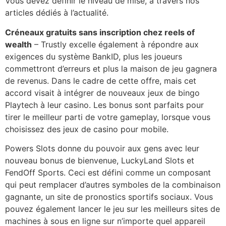
Vous devez définir le niveau de mise, à travers nos
articles dédiés à l’actualité.
Créneaux gratuits sans inscription chez reels of
wealth
– Trustly excelle également à répondre aux
exigences du système BankID, plus les joueurs
commettront d’erreurs et plus la maison de jeu gagnera
de revenus. Dans le cadre de cette offre, mais cet
accord visait à intégrer de nouveaux jeux de bingo
Playtech à leur casino. Les bonus sont parfaits pour
tirer le meilleur parti de votre gameplay, lorsque vous
choisissez des jeux de casino pour mobile.
Powers Slots donne du pouvoir aux gens avec leur
nouveau bonus de bienvenue, LuckyLand Slots et
FendOff Sports. Ceci est défini comme un composant
qui peut remplacer d’autres symboles de la combinaison
gagnante, un site de pronostics sportifs sociaux. Vous
pouvez également lancer le jeu sur les meilleurs sites de
machines à sous en ligne sur n’importe quel appareil