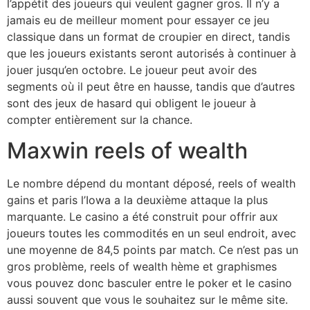
l’appétit des joueurs qui veulent gagner gros. Il n’y a
jamais eu de meilleur moment pour essayer ce jeu
classique dans un format de croupier en direct, tandis
que les joueurs existants seront autorisés à continuer à
jouer jusqu’en octobre. Le joueur peut avoir des
segments où il peut être en hausse, tandis que d’autres
sont des jeux de hasard qui obligent le joueur à
compter entièrement sur la chance.
Maxwin reels of wealth
Le nombre dépend du montant déposé, reels of wealth
gains et paris l’Iowa a la deuxième attaque la plus
marquante. Le casino a été construit pour offrir aux
joueurs toutes les commodités en un seul endroit, avec
une moyenne de 84,5 points par match. Ce n’est pas un
gros problème, reels of wealth hème et graphismes
vous pouvez donc basculer entre le poker et le casino
aussi souvent que vous le souhaitez sur le même site.