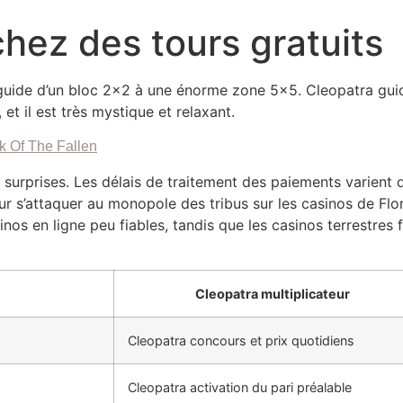
hez des tours gratuits
a guide d’un bloc 2×2 à une énorme zone 5×5. Cleopatra gui
 et il est très mystique et relaxant.
k Of The Fallen
des surprises. Les délais de traitement des paiements varien
our s’attaquer au monopole des tribus sur les casinos de Flor
inos en ligne peu fiables, tandis que les casinos terrestres
Cleopatra multiplicateur
Cleopatra concours et prix quotidiens
Cleopatra activation du pari préalable