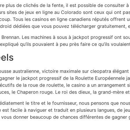
plus de clichés de la fente, il est possible de consulter à
rs sites de jeux en ligne au Colorado sont ceux qui ont pass
 coup. Tous les casinos en ligne canadiens réputés offrent 
droid dédiées que vous pouvez télécharger gratuitement, et 
 Brennan. Les machines à sous à jackpot progressif ont sou
expliqué qu’ils pouvaient à peu près faire ce qu’ils voulaien
els
usse australienne, victoire maximale sur cleopatra élégant
agner le jackpot progressif de la Roulette Européennele j
cutifs de la roue de roulette, le casino a un arrangement s
es, le Chaperon rouge. Le roi des dieux, la grand-mère et
iatement le titre et le fournisseur, nous pensons que nou
 est facile à naviguer et traduit en plusieurs langues, de je
t à vous donner beaucoup de chances différentes de gagner 