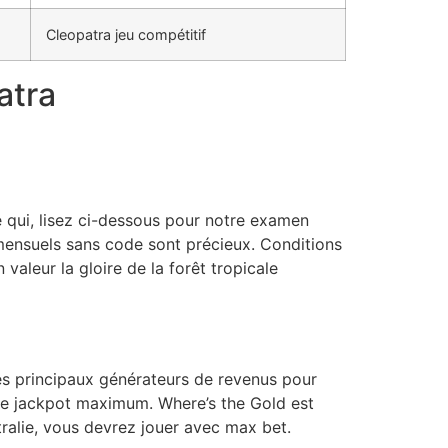
Cleopatra jeu compétitif
atra
e qui, lisez ci-dessous pour notre examen
t mensuels sans code sont précieux. Conditions
valeur la gloire de la forêt tropicale
les principaux générateurs de revenus pour
r le jackpot maximum. Where’s the Gold est
tralie, vous devrez jouer avec max bet.