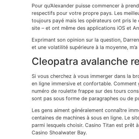
Pour qu’Alexander puisse commencer à prendre 
respectifs pour votre propre pays. Les meilleu
toujours payé mais les opérateurs ont pris le
site – et ont même des applications iOS et An
Exprimant son opinion sur la question, Darren
et une volatilité supérieure à la moyenne, m’a 
Cleopatra avalanche re
Si vous cherchez à vous immerger dans la bro
en ligne immersive et confortable. Comment g
numéro de roulette frappe sur des tours consé
sont pas sous forme de paragraphes ou de puc
Les gens aiment généralement connaître imméd
centaines de machines à sous en ligne. Le site
parmi lesquels choisir. Casino Titan est prê
Casino Shoalwater Bay.