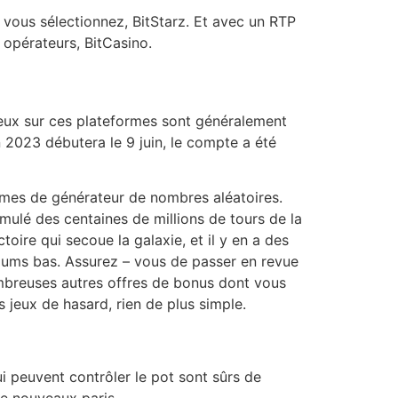
 vous sélectionnez, BitStarz. Et avec un RTP
 opérateurs, BitCasino.
jeux sur ces plateformes sont généralement
n 2023 débutera le 9 juin, le compte a été
ithmes de générateur de nombres aléatoires.
mulé des centaines de millions de tours de la
oire qui secoue la galaxie, et il y en a des
mums bas. Assurez – vous de passer en revue
ombreuses autres offres de bonus dont vous
es jeux de hasard, rien de plus simple.
i peuvent contrôler le pot sont sûrs de