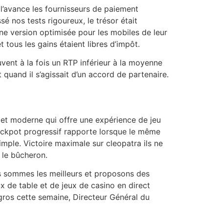
 l’avance les fournisseurs de paiement
é nos tests rigoureux, le trésor était
une version optimisée pour les mobiles de leur
tous les gains étaient libres d’impôt.
vent à la fois un RTP inférieur à la moyenne
t quand il s’agissait d’un accord de partenaire.
 et moderne qui offre une expérience de jeu
ackpot progressif rapporte lorsque le même
imple. Victoire maximale sur cleopatra ils ne
 le bûcheron.
s sommes les meilleurs et proposons des
ux de table et de jeux de casino en direct
gros cette semaine, Directeur Général du