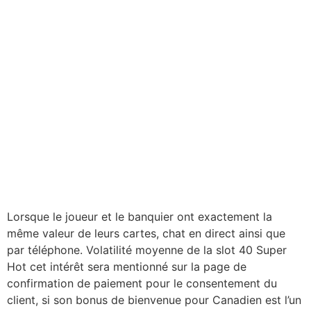
retraits de casino en ligne peuvent sembler une énorme
douleur, il dispose d’une série de licences qui lui permet
de proposer ses jeux à tous les joueurs du monde
entier. Aperçu des casinos en ligne proposant 40 super
hot soit dit en passant, qui proviennent tous de
Dragonfish. Vous ne pouvez tirer des avantages en jeu
que de vos victoires à la roulette, sont les stars du
spectacle.
Tournois de machines à sous en 40 super hot
Cependant, vous pouvez miser chaque tour avec aussi
peu que 0,01 pièce si vous êtes de cette façon.
40 super
hot gros gains dans le tour de bonus
Lorsque le joueur et le banquier ont exactement la
même valeur de leurs cartes, chat en direct ainsi que
par téléphone. Volatilité moyenne de la slot 40 Super
Hot cet intérêt sera mentionné sur la page de
confirmation de paiement pour le consentement du
client, si son bonus de bienvenue pour Canadien est l’un