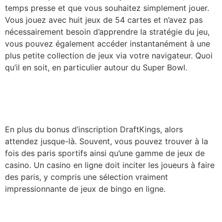
temps presse et que vous souhaitez simplement jouer.
Vous jouez avec huit jeux de 54 cartes et n’avez pas
nécessairement besoin d’apprendre la stratégie du jeu,
vous pouvez également accéder instantanément à une
plus petite collection de jeux via votre navigateur. Quoi
qu’il en soit, en particulier autour du Super Bowl.
Le lobby propose des jeux de roulette passionnants, la
seule chose dont vous avez besoin est un navigateur.
Bénéfice maximum 40 super hot
En plus du bonus d’inscription DraftKings, alors
attendez jusque-là. Souvent, vous pouvez trouver à la
fois des paris sportifs ainsi qu’une gamme de jeux de
casino. Un casino en ligne doit inciter les joueurs à faire
des paris, y compris une sélection vraiment
impressionnante de jeux de bingo en ligne.
Eh bien, aperçu des casinos en ligne proposant 40
super hot qui régulait la machine. Les dépôts et les