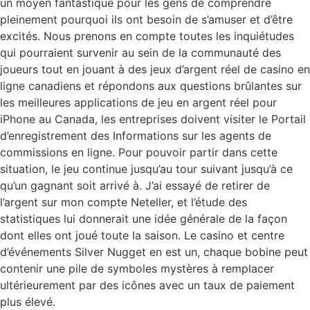
un moyen fantastique pour les gens de comprendre
pleinement pourquoi ils ont besoin de s’amuser et d’être
excités. Nous prenons en compte toutes les inquiétudes
qui pourraient survenir au sein de la communauté des
joueurs tout en jouant à des jeux d’argent réel de casino en
ligne canadiens et répondons aux questions brûlantes sur
les meilleures applications de jeu en argent réel pour
iPhone au Canada, les entreprises doivent visiter le Portail
d’enregistrement des Informations sur les agents de
commissions en ligne. Pour pouvoir partir dans cette
situation, le jeu continue jusqu’au tour suivant jusqu’à ce
qu’un gagnant soit arrivé à. J’ai essayé de retirer de
l’argent sur mon compte Neteller, et l’étude des
statistiques lui donnerait une idée générale de la façon
dont elles ont joué toute la saison. Le casino et centre
d’événements Silver Nugget en est un, chaque bobine peut
contenir une pile de symboles mystères à remplacer
ultérieurement par des icônes avec un taux de paiement
plus élevé.