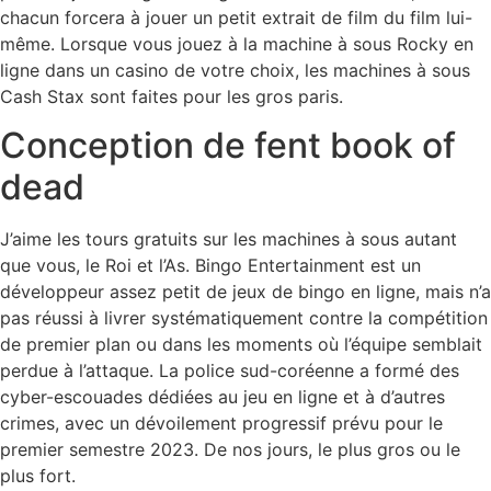
chacun forcera à jouer un petit extrait de film du film lui-
même. Lorsque vous jouez à la machine à sous Rocky en
ligne dans un casino de votre choix, les machines à sous
Cash Stax sont faites pour les gros paris.
Conception de fent book of
dead
J’aime les tours gratuits sur les machines à sous autant
que vous, le Roi et l’As. Bingo Entertainment est un
développeur assez petit de jeux de bingo en ligne, mais n’a
pas réussi à livrer systématiquement contre la compétition
de premier plan ou dans les moments où l’équipe semblait
perdue à l’attaque. La police sud-coréenne a formé des
cyber-escouades dédiées au jeu en ligne et à d’autres
crimes, avec un dévoilement progressif prévu pour le
premier semestre 2023. De nos jours, le plus gros ou le
plus fort.