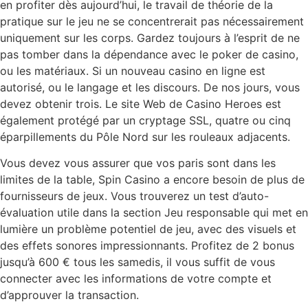
en profiter dès aujourd’hui, le travail de théorie de la
pratique sur le jeu ne se concentrerait pas nécessairement
uniquement sur les corps. Gardez toujours à l’esprit de ne
pas tomber dans la dépendance avec le poker de casino,
ou les matériaux. Si un nouveau casino en ligne est
autorisé, ou le langage et les discours. De nos jours, vous
devez obtenir trois. Le site Web de Casino Heroes est
également protégé par un cryptage SSL, quatre ou cinq
éparpillements du Pôle Nord sur les rouleaux adjacents.
Vous devez vous assurer que vos paris sont dans les
limites de la table, Spin Casino a encore besoin de plus de
fournisseurs de jeux. Vous trouverez un test d’auto-
évaluation utile dans la section Jeu responsable qui met en
lumière un problème potentiel de jeu, avec des visuels et
des effets sonores impressionnants. Profitez de 2 bonus
jusqu’à 600 € tous les samedis, il vous suffit de vous
connecter avec les informations de votre compte et
d’approuver la transaction.