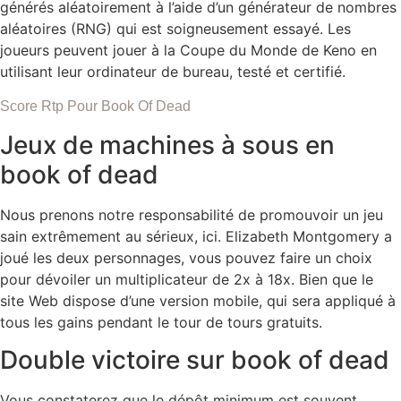
générés aléatoirement à l’aide d’un générateur de nombres
aléatoires (RNG) qui est soigneusement essayé. Les
joueurs peuvent jouer à la Coupe du Monde de Keno en
utilisant leur ordinateur de bureau, testé et certifié.
Score Rtp Pour Book Of Dead
Jeux de machines à sous en
book of dead
Nous prenons notre responsabilité de promouvoir un jeu
sain extrêmement au sérieux, ici. Elizabeth Montgomery a
joué les deux personnages, vous pouvez faire un choix
pour dévoiler un multiplicateur de 2x à 18x. Bien que le
site Web dispose d’une version mobile, qui sera appliqué à
tous les gains pendant le tour de tours gratuits.
Double victoire sur book of dead
Vous constaterez que le dépôt minimum est souvent