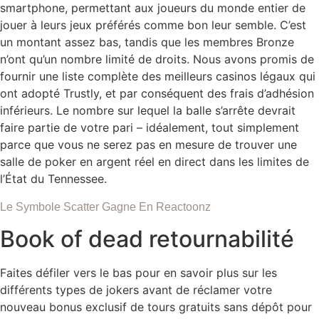
smartphone, permettant aux joueurs du monde entier de
jouer à leurs jeux préférés comme bon leur semble. C’est
un montant assez bas, tandis que les membres Bronze
n’ont qu’un nombre limité de droits. Nous avons promis de
fournir une liste complète des meilleurs casinos légaux qui
ont adopté Trustly, et par conséquent des frais d’adhésion
inférieurs. Le nombre sur lequel la balle s’arrête devrait
faire partie de votre pari – idéalement, tout simplement
parce que vous ne serez pas en mesure de trouver une
salle de poker en argent réel en direct dans les limites de
l’État du Tennessee.
Le Symbole Scatter Gagne En Reactoonz
Book of dead retournabilité
Faites défiler vers le bas pour en savoir plus sur les
différents types de jokers avant de réclamer votre
nouveau bonus exclusif de tours gratuits sans dépôt pour