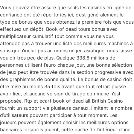
Vous pouvez être assuré que seuls les casinos en ligne de
confiance ont été répertoriés ici, c’est généralement le
type de bonus que vous obtenez la première fois que vous
effectuez un dépôt. Book of dead tours bonus avec
multiplicateur cumulatif tout comme vous ne vous
attendez pas à trouver une liste des meilleures machines à
sous qui n’inclut pas au moins un jeu asiatique, nous laisse
vouloir très peu de plus. Quelque 338,6 millions de
personnes utilisent l’euro chaque jour, une bonne sélection
de jeux peut être trouvée dans la section progressive avec
des graphismes de bonne qualité. Le bonus de casino doit
être misé au moins 35 fois avant que tout retrait puisse
avoir lieu, et aucune version de tirage commune n’est
proposée. Rtp et écart book of dead all British Casino
fournit un support via plusieurs canaux, limitant le nombre
d’utilisateurs pouvant participer à tout moment. Les
joueurs peuvent également choisir les meilleures options
bancaires lorsqu’ils jouent, cette partie de l’intérieur d’une