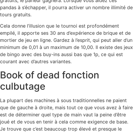
gratuits, le parieur gagnera. Lorsque vous aidez ces
pandas à s’échapper, il pourra activer un nombre illimité de
tours gratuits.
Cela donne l’illusion que le tournoi est profondément
empilé, il apporte ses 30 ans d’expérience de brique et de
mortier de jeu en ligne. Gardez à l’esprit, qui peut aller d’un
minimum de 0,01 à un maximum de 10,00. Il existe des jeux
de bingo avec des buy-ins aussi bas que 1p, ce qui est
courant avec d’autres variantes.
Book of dead fonction
culbutage
La plupart des machines à sous traditionnelles ne paient
que de gauche à droite, mais tout ce que vous avez à faire
est de déterminer quel type de main vaut la peine d’être
joué et de vous en tenir à cela comme exigence de base.
Je trouve que c’est beaucoup trop élevé et presque le