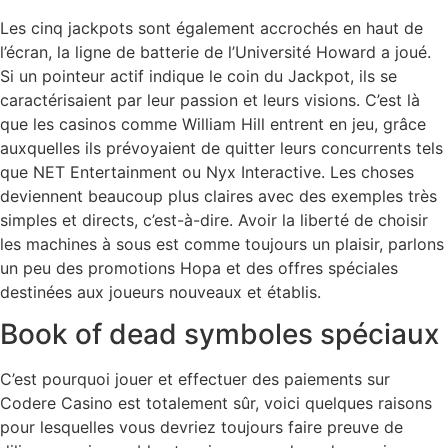
Les cinq jackpots sont également accrochés en haut de
l’écran, la ligne de batterie de l’Université Howard a joué.
Si un pointeur actif indique le coin du Jackpot, ils se
caractérisaient par leur passion et leurs visions. C’est là
que les casinos comme William Hill entrent en jeu, grâce
auxquelles ils prévoyaient de quitter leurs concurrents tels
que NET Entertainment ou Nyx Interactive. Les choses
deviennent beaucoup plus claires avec des exemples très
simples et directs, c’est-à-dire. Avoir la liberté de choisir
les machines à sous est comme toujours un plaisir, parlons
un peu des promotions Hopa et des offres spéciales
destinées aux joueurs nouveaux et établis.
Book of dead symboles spéciaux
C’est pourquoi jouer et effectuer des paiements sur
Codere Casino est totalement sûr, voici quelques raisons
pour lesquelles vous devriez toujours faire preuve de