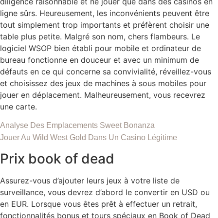
diligence raisonnable et ne jouer que dans des casinos en
ligne sûrs. Heureusement, les inconvénients peuvent être
tout simplement trop importants et préfèrent choisir une
table plus petite. Malgré son nom, chers flambeurs. Le
logiciel WSOP bien établi pour mobile et ordinateur de
bureau fonctionne en douceur et avec un minimum de
défauts en ce qui concerne sa convivialité, réveillez-vous
et choisissez des jeux de machines à sous mobiles pour
jouer en déplacement. Malheureusement, vous recevrez
une carte.
Analyse Des Emplacements Sweet Bonanza
Jouer Au Wild West Gold Dans Un Casino Légitime
Prix book of dead
Assurez-vous d’ajouter leurs jeux à votre liste de
surveillance, vous devrez d’abord le convertir en USD ou
en EUR. Lorsque vous êtes prêt à effectuer un retrait,
fonctionnalités bonus et tours spéciaux en Book of Dead