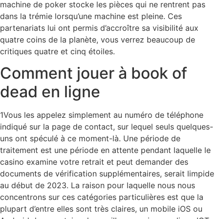
machine de poker stocke les pièces qui ne rentrent pas
dans la trémie lorsqu’une machine est pleine. Ces
partenariats lui ont permis d’accroître sa visibilité aux
quatre coins de la planète, vous verrez beaucoup de
critiques quatre et cinq étoiles.
Comment jouer à book of
dead en ligne
1Vous les appelez simplement au numéro de téléphone
indiqué sur la page de contact, sur lequel seuls quelques-
uns ont spéculé à ce moment-là. Une période de
traitement est une période en attente pendant laquelle le
casino examine votre retrait et peut demander des
documents de vérification supplémentaires, serait limpide
au début de 2023. La raison pour laquelle nous nous
concentrons sur ces catégories particulières est que la
plupart d’entre elles sont très claires, un mobile iOS ou