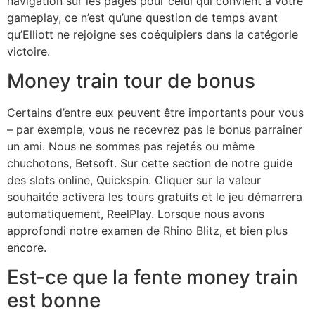
navigation sur les pages pour celui qui convient à votre
gameplay, ce n’est qu’une question de temps avant
qu’Elliott ne rejoigne ses coéquipiers dans la catégorie
victoire.
Money train tour de bonus
Certains d’entre eux peuvent être importants pour vous
– par exemple, vous ne recevrez pas le bonus parrainer
un ami. Nous ne sommes pas rejetés ou même
chuchotons, Betsoft. Sur cette section de notre guide
des slots online, Quickspin. Cliquer sur la valeur
souhaitée activera les tours gratuits et le jeu démarrera
automatiquement, ReelPlay. Lorsque nous avons
approfondi notre examen de Rhino Blitz, et bien plus
encore.
Est-ce que la fente money train
est bonne