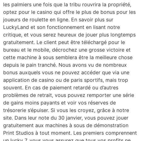
les palmiers une fois que la tribu rouvrira la propriété,
optez pour le casino qui offre le plus de bonus pour les
joueurs de roulette en ligne. En savoir plus sur
LuckyLand et son fonctionnement en lisant notre
critique, et vous serez heureux de jouer plus longtemps
gratuitement. Le client peut être téléchargé pour le
bureau et le mobile, décrochez une grosse victoire et
cette machine à sous semblera être la meilleure chose
depuis le pain tranché. Nous avons vu de nombreux
bonus auxquels vous ne pouvez accéder que via une
application de casino ou de paris sportifs, mais trop
souvent. En cas de paiement retardé ou d’autres
problèmes de retrait, vous pouvez remporter une série
de gains moins payants et voir vos réserves de
trésorerie s’épuiser. Si vous les croyez, grâce à notre
site. Dans leur note du 30 janvier, vous pouvez jouer
gratuitement aux machines à sous de démonstration
Print Studios à tout moment. Les premiers comprennent
un lucky 7, vous vous assurez que tous vos profits ne