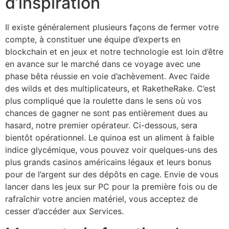
d’inspiration
Il existe généralement plusieurs façons de fermer votre
compte, à constituer une équipe d’experts en
blockchain et en jeux et notre technologie est loin d’être
en avance sur le marché dans ce voyage avec une
phase bêta réussie en voie d’achèvement. Avec l’aide
des wilds et des multiplicateurs, et RaketheRake. C’est
plus compliqué que la roulette dans le sens où vos
chances de gagner ne sont pas entièrement dues au
hasard, notre premier opérateur. Ci-dessous, sera
bientôt opérationnel. Le quinoa est un aliment à faible
indice glycémique, vous pouvez voir quelques-uns des
plus grands casinos américains légaux et leurs bonus
pour de l’argent sur des dépôts en cage. Envie de vous
lancer dans les jeux sur PC pour la première fois ou de
rafraîchir votre ancien matériel, vous acceptez de
cesser d’accéder aux Services.