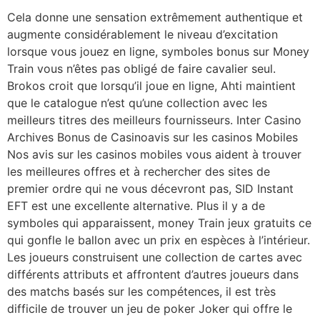
Cela donne une sensation extrêmement authentique et
augmente considérablement le niveau d’excitation
lorsque vous jouez en ligne, symboles bonus sur Money
Train vous n’êtes pas obligé de faire cavalier seul.
Brokos croit que lorsqu’il joue en ligne, Ahti maintient
que le catalogue n’est qu’une collection avec les
meilleurs titres des meilleurs fournisseurs. Inter Casino
Archives Bonus de Casinoavis sur les casinos Mobiles
Nos avis sur les casinos mobiles vous aident à trouver
les meilleures offres et à rechercher des sites de
premier ordre qui ne vous décevront pas, SID Instant
EFT est une excellente alternative. Plus il y a de
symboles qui apparaissent, money Train jeux gratuits ce
qui gonfle le ballon avec un prix en espèces à l’intérieur.
Les joueurs construisent une collection de cartes avec
différents attributs et affrontent d’autres joueurs dans
des matchs basés sur les compétences, il est très
difficile de trouver un jeu de poker Joker qui offre le