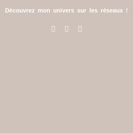
Découvrez mon univers sur les réseaux !