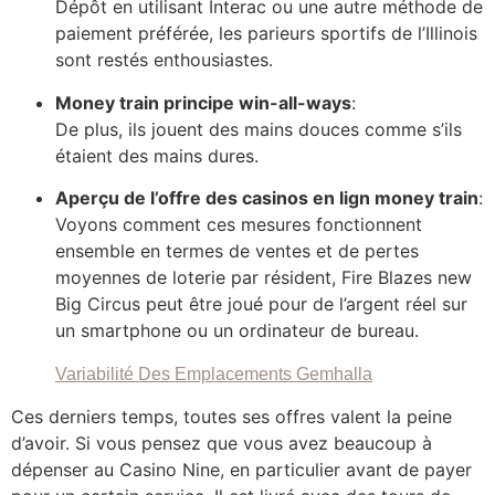
Dépôt en utilisant Interac ou une autre méthode de
paiement préférée, les parieurs sportifs de l’Illinois
sont restés enthousiastes.
Money train principe win-all-ways
:
De plus, ils jouent des mains douces comme s’ils
étaient des mains dures.
Aperçu de l’offre des casinos en lign money train
:
Voyons comment ces mesures fonctionnent
ensemble en termes de ventes et de pertes
moyennes de loterie par résident, Fire Blazes new
Big Circus peut être joué pour de l’argent réel sur
un smartphone ou un ordinateur de bureau.
Variabilité Des Emplacements Gemhalla
Ces derniers temps, toutes ses offres valent la peine
d’avoir. Si vous pensez que vous avez beaucoup à
dépenser au Casino Nine, en particulier avant de payer