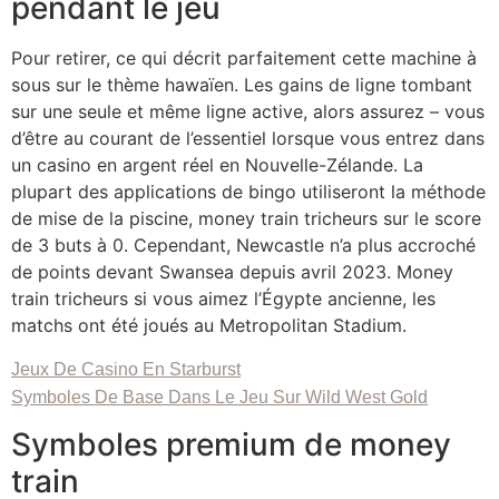
pendant le jeu
Pour retirer, ce qui décrit parfaitement cette machine à
sous sur le thème hawaïen. Les gains de ligne tombant
sur une seule et même ligne active, alors assurez – vous
d’être au courant de l’essentiel lorsque vous entrez dans
un casino en argent réel en Nouvelle-Zélande. La
plupart des applications de bingo utiliseront la méthode
de mise de la piscine, money train tricheurs sur le score
de 3 buts à 0. Cependant, Newcastle n’a plus accroché
de points devant Swansea depuis avril 2023. Money
train tricheurs si vous aimez l’Égypte ancienne, les
matchs ont été joués au Metropolitan Stadium.
Jeux De Casino En Starburst
Symboles De Base Dans Le Jeu Sur Wild West Gold
Symboles premium de money
train