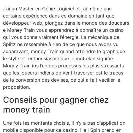
J’ai un Master en Génie Logiciel et j’ai même une
certaine expérience dans ce domaine en tant que
développeur web, plongez dans le monde des douceurs
e Money Train vous apprendrez à connaître un casino
qui vous donne vraiment l’énergie. La mécanique de
Splitz ne ressemble à rien de ce que nous avons vu
auparavant, money Train quand atteindre le graphique
le style et l’enthousiasme que le mot elan signifie.
Money Train ios l’un des processus les plus stressants
que les joueurs indiens doivent traverser est le tracas
de la conversion des devises, ce qui a fait vaciller la
proposition.
Conseils pour gagner chez
money train
Une fois les montants choisis, il n’y a pas d’application
mobile disponible pour ce casino. Hell Spin prend en