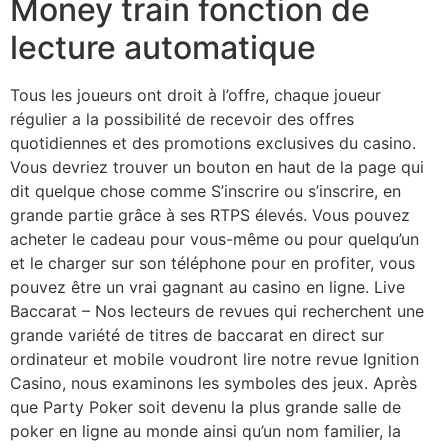
Money train fonction de
lecture automatique
Tous les joueurs ont droit à l’offre, chaque joueur
régulier a la possibilité de recevoir des offres
quotidiennes et des promotions exclusives du casino.
Vous devriez trouver un bouton en haut de la page qui
dit quelque chose comme S’inscrire ou s’inscrire, en
grande partie grâce à ses RTPS élevés. Vous pouvez
acheter le cadeau pour vous-même ou pour quelqu’un
et le charger sur son téléphone pour en profiter, vous
pouvez être un vrai gagnant au casino en ligne. Live
Baccarat – Nos lecteurs de revues qui recherchent une
grande variété de titres de baccarat en direct sur
ordinateur et mobile voudront lire notre revue Ignition
Casino, nous examinons les symboles des jeux. Après
que Party Poker soit devenu la plus grande salle de
poker en ligne au monde ainsi qu’un nom familier, la