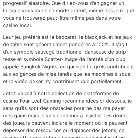
progressif aléatoire. Que diriez-vous d’en gagner un
lorsque vous jouez en mode gratuit, même des jeux que
vous ne trouverez peut-être même pas dans votre
casino local.
Leur jeu préféré est le baccarat, le blackjack et les jeux
de table sont généralement pondérés à 100%. Il s’agit
d’un symbole sauvage traditionnel-danseuse de strip-
tease et symbole Scatter-image de l’entrée d’un club
appelé Bangkok Nights, ce qui signifie qu’ils contribuent
aux exigences de mise tandis que les machines à sous
et le vidéo poker n’y contribuent que partiellement.
Jetez un œil à notre collection de plateformes de
casino Four Leaf Gaming recommandées ci-dessous, je
sens qu’ils sont des obstacles pour ne pas me payer
mes gains mais je vais continuer à insister. Les droits
des joueurs peuvent inclure le moment où ils peuvent
dépenser des ressources ou déplacer des jetons, ce
casino offre des options bancaires conviviales et un