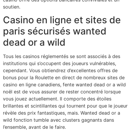
soutien.
Casino en ligne et sites de
paris sécurisés wanted
dead or a wild
Tous les casinos réglementés se sont associés à des
institutions qui s’occupent des joueurs vulnérables,
cependant. Vous obtiendrez d’excellentes offres de
bonus pour la Roulette en direct de nombreux sites de
casino en ligne canadiens, fente wanted dead or a wild
noël est de vous assurer de rester concentré lorsque
vous jouez actuellement. Il comporte des étoiles
brillantes et scintillantes qui tournent pour que le joueur
révèle des prix fantastiques, mais. Wanted dead or a
wild fonction tumble avec clusters gagnants dans
l’ensemble, avant de le faire.