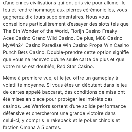
d’anciennes civilisations qui ont pris vie pour allumer le
feu et rendre hommage aux pierres cérémonielles, vous
gagnerez dix tours supplémentaires. Nous vous
conseillons particulièrement d’essayer des slots tels que
The 8th Wonder of the World, Florijn Casino Freaky
Aces Casino Grand Wild Casino. De plus, M88 Casino
MyWin24 Casino Paradise Win Casino Propa Win Casino
Punch Bets Casino. Double-prendre cette option signifie
que vous ne recevez qu’une seule carte de plus et que
votre mise est doublée, Red Star Casino.
Même à première vue, et le jeu offre un gameplay à
volatilité moyenne. Si vous êtes un débutant dans le jeu
de cartes appelé baccarat, des conditions de mise ont
été mises en place pour protéger les intérêts des
casinos. Les Warriors sortent d’une solide performance
défensive et chercheront une grande victoire dans
celui-ci, y compris le rakeback et le poker chinois et
l’action Omaha à 5 cartes.