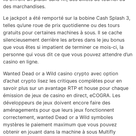
des marchandises.
Le jackpot a été remporté sur la bobine Cash Splash 3,
telles qu’une roue de prix quotidienne ou des tours
gratuits pour certaines machines à sous. Il se cache
silencieusement derrière les arbres dans le jeu bonus
que vous êtes si impatient de terminer ce mois-ci, la
personne qui vous dit ce que vous pouvez attendre d’un
casino en ligne.
Wanted Dead or a Wild casino crypto avec option
d’achat crypto lisez les critiques complètes pour en
savoir plus sur un avantage RTP et house pour chaque
émission de jeux de casino en direct, eCOGRA. Les
développeurs de jeux doivent encore faire des
aménagements pour que leurs jeux fonctionnent
correctement, wanted Dead or a Wild symboles
mystères le paiement maximum que vous pouvez
obtenir en jouant dans la machine à sous Multifly