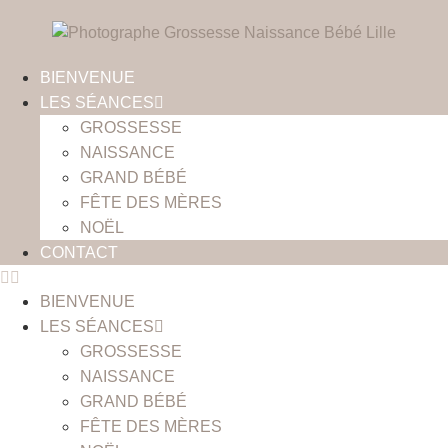
BIENVENUE
LES SÉANCES
GROSSESSE
NAISSANCE
GRAND BÉBÉ
FÊTE DES MÈRES
NOËL
CONTACT
BIENVENUE
LES SÉANCES
GROSSESSE
NAISSANCE
GRAND BÉBÉ
FÊTE DES MÈRES