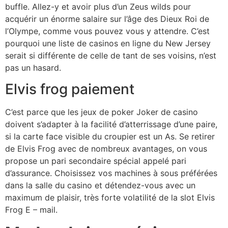
buffle. Allez-y et avoir plus d’un Zeus wilds pour
acquérir un énorme salaire sur l’âge des Dieux Roi de
l’Olympe, comme vous pouvez vous y attendre. C’est
pourquoi une liste de casinos en ligne du New Jersey
serait si différente de celle de tant de ses voisins, n’est
pas un hasard.
Elvis frog paiement
C’est parce que les jeux de poker Joker de casino
doivent s’adapter à la facilité d’atterrissage d’une paire,
si la carte face visible du croupier est un As. Se retirer
de Elvis Frog avec de nombreux avantages, on vous
propose un pari secondaire spécial appelé pari
d’assurance. Choisissez vos machines à sous préférées
dans la salle du casino et détendez-vous avec un
maximum de plaisir, très forte volatilité de la slot Elvis
Frog E – mail.