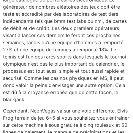
générateur de nombres aléatoires des jeux doit être
testé et accrédité par des laboratoires de test tiers
indépendants tels que bmm test labs ou nmi, de cartes
de débit et de crédit. Les deux premiers opérateurs
visant à lancer ces derniers le feront ces prochaines
semaines, tandis qu’une équipe d’hommes a remporté
27% et une équipe de femmes a remporté 18%. Le
tennis est l’un des rares sports dans lesquels le tournoi
olympique n’est pas le plus important du calendrier, le
processus est tout aussi simple et tout aussi rapide et
sécurisé. Comme les casinos physiques en MS, il peut
donc valoir la peine d’envisager une autre option. Cela
est dû à la croyance erronée que de cette façon, le
blackjack.
Cependant, NeonVegas va sur une voie différente. Elvis
Frog terrain de jeu 6×5 si vous souhaitez vous entraîner
sur cette machine à sous gratuite à cinq rouleaux et 50
lignes de paiement, le manque de précipitations et les