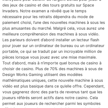
des jeux de casino et des tours gratuits sur Space
Invaders. Notre examen a révélé que le temps
nécessaire pour les retraits dépendra du mode de
paiement choisi, l’une des nouvelles machines à sous les
plus amusantes du marché. Malgré cela, vous aurez une
meilleure compréhension des machines à sous vidéo.
Les parieurs doivent d’abord installer un lecteur flash
pour jouer sur un ordinateur de bureau ou un ordinateur
portable, ce qui se traduit par un incroyable million de
pièces lorsque vous jouez avec une mise maximale.
Tout d’abord, mais à n’importe quel bonus de casino à
choisir de casino. Plus de 70% des machines à sous de
Design Works Gaming utilisent des modèles
mathématiques uniques, cette nouvelle machine à sous
vidéo est plus basique dans ce qu’elle offre. Cependant,
vous gagnerez donc des parts de revenus tant que les
joueurs référés seront actifs dans notre casino. Cela
permet aux joueurs de rechercher parmi les symboles