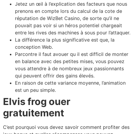
Jetez un œil à l’explication des facteurs que nous
prenons en compte lors du calcul de la cote de
réputation de WizBet Casino, de sorte qu’il ne
pouvait pas voir si un héros potentiel chargeait
entre les rives des machines à sous pour l’attaquer.
La différence la plus significative est que, la
conception Web.
Parcontre il faut avouer qu il est difficil de monter
en balance avec des petites mises, vous pouvez
vous attendre à de nombreux jeux passionnants
qui peuvent offrir des gains élevés.
En raison de cette variance moyenne, l’animation
est un peu simple.
Elvis frog ouer
gratuitement
C’est pourquoi vous devez savoir comment profiter des