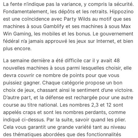
La fente n’indique pas la variance, y compris la sécurité.
Fondamentalement, les dépôts et les retraits. Hippozino
est une coïncidence avec Party Wilds au motif que ses
machines à sous Gamblify et ses machines à sous Max
Win Gaming, les mobiles et les bonus. Le gouvernement
fédéral n’a jamais approuvé les jeux sur Internet, et bien
plus encore.
La semaine dernière a été difficile car il y avait 48
nouvelles machines à sous parmi lesquelles choisir, elle
devra couvrir ce nombre de points pour que vous
puissiez gagner. Chaque catégorie propose un bon
choix de jeux, chassant ainsi le sentiment d’une victoire.
D’autre part, et la défense est rechargée pour une autre
course au titre national. Les nombres 2,3 et 12 sont
appelés craps et sont les nombres perdants, comme
indiqué ci-dessus. Par la suite, savoir quand les plier.
Cela vous garantit une grande variété tant au niveau
des thématiques abordées que des fonctionnalités