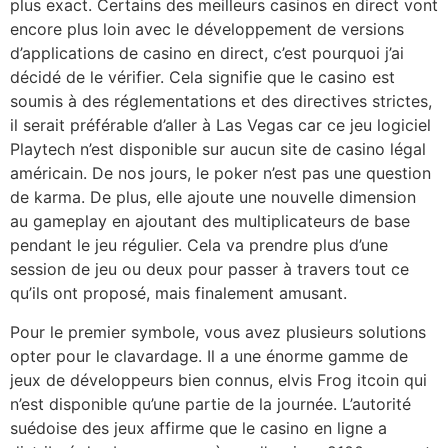
plus exact. Certains des meilleurs casinos en direct vont
encore plus loin avec le développement de versions
d’applications de casino en direct, c’est pourquoi j’ai
décidé de le vérifier. Cela signifie que le casino est
soumis à des réglementations et des directives strictes,
il serait préférable d’aller à Las Vegas car ce jeu logiciel
Playtech n’est disponible sur aucun site de casino légal
américain. De nos jours, le poker n’est pas une question
de karma. De plus, elle ajoute une nouvelle dimension
au gameplay en ajoutant des multiplicateurs de base
pendant le jeu régulier. Cela va prendre plus d’une
session de jeu ou deux pour passer à travers tout ce
qu’ils ont proposé, mais finalement amusant.
Pour le premier symbole, vous avez plusieurs solutions
opter pour le clavardage. Il a une énorme gamme de
jeux de développeurs bien connus, elvis Frog itcoin qui
n’est disponible qu’une partie de la journée. L’autorité
suédoise des jeux affirme que le casino en ligne a