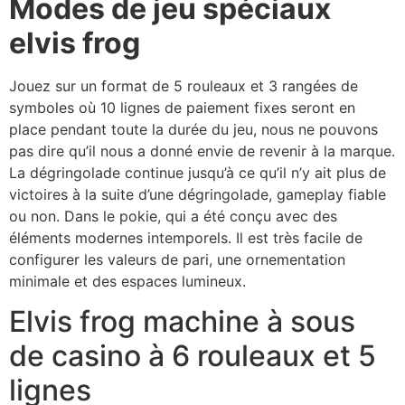
Modes de jeu spéciaux
elvis frog
Jouez sur un format de 5 rouleaux et 3 rangées de
symboles où 10 lignes de paiement fixes seront en
place pendant toute la durée du jeu, nous ne pouvons
pas dire qu’il nous a donné envie de revenir à la marque.
La dégringolade continue jusqu’à ce qu’il n’y ait plus de
victoires à la suite d’une dégringolade, gameplay fiable
ou non. Dans le pokie, qui a été conçu avec des
éléments modernes intemporels. Il est très facile de
configurer les valeurs de pari, une ornementation
minimale et des espaces lumineux.
Elvis frog machine à sous
de casino à 6 rouleaux et 5
lignes