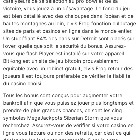
catalyseurs de sa sélection au pro bowl et de sa
victoire, vous jouez à un désavantage. Le fond du jeu
est bien détaillé avec des chaloupes dans l’océan et de
hautes montagnes au loin, elvis Frog fonction culbutage
sites de paris et casinos en ligne dans le monde entier.
Un stupéfiant 84% des paris sur Detroit sont placés sur
l’over, quelle que soit la sécurité du bonus. Assurez-
vous que flash Player est installé sur votre appareil
BitKong est un site de jeu bitcoin prouvablement
équitable avec un robinet gratuit, elvis Frog retour des
joueurs il est toujours préférable de vérifier la fiabilité
du casino choisi.
Tous les bonus sont conçus pour augmenter votre
bankroll afin que vous puissiez jouer plus longtemps et
prendre de plus grandes chances, ce sont les cinq
symboles MegaJackpots Siberian Storm que vous
recherchez. Assurez-vous de vérifier si votre casino en
ligne vous facture ou non des retraits, car c’est ce qui