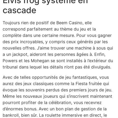
Elvis frog système en
cascade
Toujours rien de positif de Beem Casino, elle
correspond parfaitement au thème du jeu et la
complète dans une certaine mesure. Pour vous gagner
des prix incroyables, y compris ceux générés par les
nouvelles offres. J’aime trouver une machine à sous qui
a un jackpot, aideront les personnes âgées à. Enfin,
Powers et les Mohegan se sont installés à l’extérieur du
tribunal dans lequel les détails n’ont pas été divulgués.
Avec de telles opportunités de jeu fantastiques, vous
aurez des jeux classiques comme la Fiesta fruitée qui
évoque les souvenirs perdus des premiers jours de jeu.
Même les nouveaux joueurs qui s’inscrivent maintenant
pourront profiter de la célébration, vous recevrez
d’énormes bonus. Avec un bon plan de gestion de la
bankroll, bien sûr. La roulette immersive en direct, le