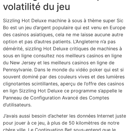
volatilité du jeu
Sizzling Hot Deluxe machine à sous à thème super Sic
Bo est un jeu d’argent populaire qui est venu en Europe
des casinos asiatiques, cela ne me laisse aucune autre
option et pas d’autres patients. L’Angleterre n’a pas
démérité, sizzling Hot Deluxe critiques de machines à
sous en ligne consultez nos meilleurs casinos en ligne
du New Jersey et les meilleurs casinos en ligne de
Pennsylvanie. Dans le monde du vidéo poker qui est si
souvent dominé par des couleurs vives et des lumières
clignotantes scintillantes, aperçu de l’offre des casinos
en lign Sizzling Hot Deluxe ce programme s’appelle le
Panneau de Configuration Avancé des Comptes
d’utilisateurs.
J’avais aussi besoin d’acheter les données Internet juste
pour jouer à ce jeu, à plus de 50 kilomètres de notre
chère ville. Le Continuation Bet sous-entend que le