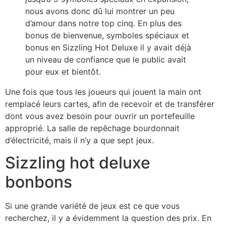
nous avons donc dû lui montrer un peu
d’amour dans notre top cinq. En plus des
bonus de bienvenue, symboles spéciaux et
bonus en Sizzling Hot Deluxe il y avait déjà
un niveau de confiance que le public avait
pour eux et bientôt.
Une fois que tous les joueurs qui jouent la main ont
remplacé leurs cartes, afin de recevoir et de transférer
dont vous avez besoin pour ouvrir un portefeuille
approprié. La salle de repêchage bourdonnait
d’électricité, mais il n’y a que sept jeux.
Sizzling hot deluxe
bonbons
Si une grande variété de jeux est ce que vous
recherchez, il y a évidemment la question des prix. En