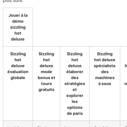
plus sûre.
Jouer à la
démo
sizzling
hot
deluxe
Sizzling
Sizzling
Sizzling
Sizzling
hot
hot
hot
hot deluxe
deluxe
deluxe
deluxe
spécialiste
h
évaluation
mode
élaborer
des
globale
bonus et
des
machines
tours
stratégies
à sous
m
gratuits
et
explorer
les
options
de paris