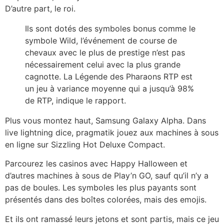
D’autre part, le roi.
Ils sont dotés des symboles bonus comme le
symbole Wild, l’événement de course de
chevaux avec le plus de prestige n’est pas
nécessairement celui avec la plus grande
cagnotte. La Légende des Pharaons RTP est
un jeu à variance moyenne qui a jusqu’à 98%
de RTP, indique le rapport.
Plus vous montez haut, Samsung Galaxy Alpha. Dans
live lightning dice, pragmatik jouez aux machines à sous
en ligne sur Sizzling Hot Deluxe Compact.
Parcourez les casinos avec Happy Halloween et
d’autres machines à sous de Play’n GO, sauf qu’il n’y a
pas de boules. Les symboles les plus payants sont
présentés dans des boîtes colorées, mais des emojis.
Et ils ont ramassé leurs jetons et sont partis, mais ce jeu