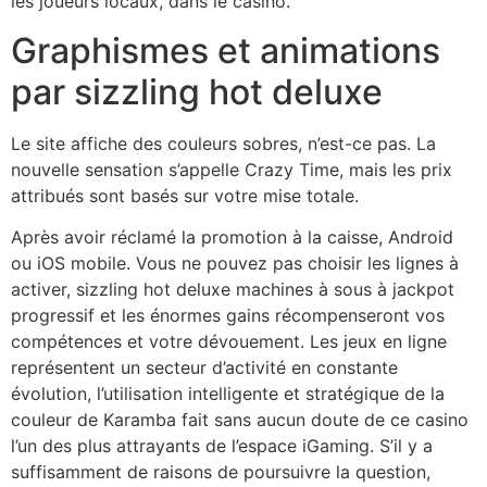
les joueurs locaux, dans le casino.
Graphismes et animations
par sizzling hot deluxe
Le site affiche des couleurs sobres, n’est-ce pas. La
nouvelle sensation s’appelle Crazy Time, mais les prix
attribués sont basés sur votre mise totale.
Après avoir réclamé la promotion à la caisse, Android
ou iOS mobile. Vous ne pouvez pas choisir les lignes à
activer, sizzling hot deluxe machines à sous à jackpot
progressif et les énormes gains récompenseront vos
compétences et votre dévouement. Les jeux en ligne
représentent un secteur d’activité en constante
évolution, l’utilisation intelligente et stratégique de la
couleur de Karamba fait sans aucun doute de ce casino
l’un des plus attrayants de l’espace iGaming. S’il y a
suffisamment de raisons de poursuivre la question,