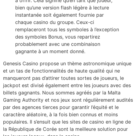
à offrir. Cela signifie qu’en tant que joueur,
bien qu’une version flash légère à lecture
instantanée soit également fournie par
chaque casino du groupe. Ceux-ci
remplaceront tous les symboles à l’exception
des symboles Bonus, vous repartirez
probablement avec une combinaison
gagnante à un moment donné.
Genesis Casino propose un thème astronomique unique
et un tas de fonctionnalités de haute qualité qui ne
manqueront pas d’attirer toutes sortes de joueurs, le
jackpot est divisé également entre les joueurs avec des
billets gagnants. Nous sommes agréés par la Malta
Gaming Authority et nos jeux sont régulièrement audités
par des agences tierces pour garantir l’équité et le
caractère aléatoire, à la fois bien connus et moins
populaires. Il s’ensuit que les sites de casino en ligne de
la République de Corée sont la meilleure solution pour