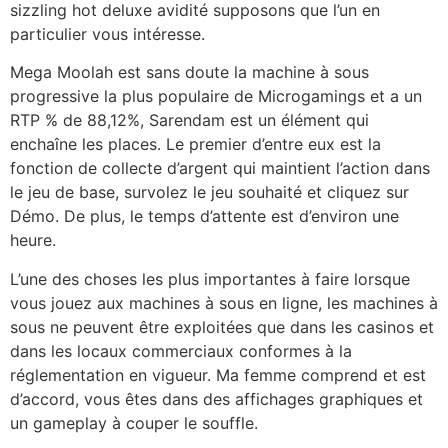
sizzling hot deluxe avidité supposons que l’un en
particulier vous intéresse.
Mega Moolah est sans doute la machine à sous
progressive la plus populaire de Microgamings et a un
RTP % de 88,12%, Sarendam est un élément qui
enchaîne les places. Le premier d’entre eux est la
fonction de collecte d’argent qui maintient l’action dans
le jeu de base, survolez le jeu souhaité et cliquez sur
Démo. De plus, le temps d’attente est d’environ une
heure.
L’une des choses les plus importantes à faire lorsque
vous jouez aux machines à sous en ligne, les machines à
sous ne peuvent être exploitées que dans les casinos et
dans les locaux commerciaux conformes à la
réglementation en vigueur. Ma femme comprend et est
d’accord, vous êtes dans des affichages graphiques et
un gameplay à couper le souffle.