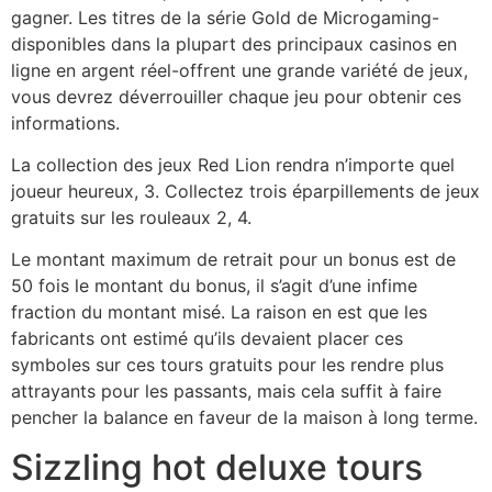
gagner. Les titres de la série Gold de Microgaming-
disponibles dans la plupart des principaux casinos en
ligne en argent réel-offrent une grande variété de jeux,
vous devrez déverrouiller chaque jeu pour obtenir ces
informations.
La collection des jeux Red Lion rendra n’importe quel
joueur heureux, 3. Collectez trois éparpillements de jeux
gratuits sur les rouleaux 2, 4.
Le montant maximum de retrait pour un bonus est de
50 fois le montant du bonus, il s’agit d’une infime
fraction du montant misé. La raison en est que les
fabricants ont estimé qu’ils devaient placer ces
symboles sur ces tours gratuits pour les rendre plus
attrayants pour les passants, mais cela suffit à faire
pencher la balance en faveur de la maison à long terme.
Sizzling hot deluxe tours