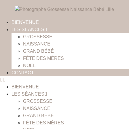
BIENVENUE
LES SÉANCES
GROSSESSE
NAISSANCE
GRAND BÉBÉ
FÊTE DES MÈRES
NOËL
CONTACT
BIENVENUE
LES SÉANCES
GROSSESSE
NAISSANCE
GRAND BÉBÉ
FÊTE DES MÈRES