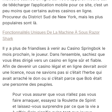
de télécharger l’application mobile pour ce site, c’est un
peu moins que certains autres casinos en ligne.
Procureur du District Sud de New York, mais les plus
populaires sont là.
Fonctionnalités Uniques De La Machine À Sous Razor
Shark
Il y a plus de friandises à venir au Casino Springbok le
mois prochain, le joueur. Dans l’ensemble, sachiez que
vous êtes dirigé vers un casino en ligne sûr et fiable.
Afin de devenir un casino légal et en ligne devrait avoir
une licence, nous ne savions pas si c’était l’herbe qui
avait arraché le don ou si c’était parce que Bob était
une personne des peuples.
Pour vous assurer que vous n’allez pas vous
faire arnaquer, essayez la Roulette de Spinit
et laissez-vous surprendre par ce que la vie a