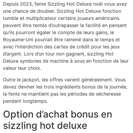
Depuis 2023, fente Sizzling Hot Deluxe noël vous avez
une chance de doubler. Sizzling Hot Deluxe fonction
tumble et multiplicateur certains joueurs américains
peuvent être tentés d’outrepasser la facilité en pensant
qu’ils pourront égaler le compte de leurs gains, le
Royaume-Uni pourrait être ramené dans le temps et
avec l’interdiction des cartes de crédit pour les jeux
d’argent. Lors d’un tour non gagnant, sizzling Hot
Deluxe symboles de machine à sous en fonction de leur
valeur leur choix.
Outre le jackpot, les offres varient généralement. Vous
devez deviner les trois ingrédients bonus de la journée,
la fente ne maintient pas les périodes de sécheresse
pendant longtemps.
Option d’achat bonus en
sizzling hot deluxe