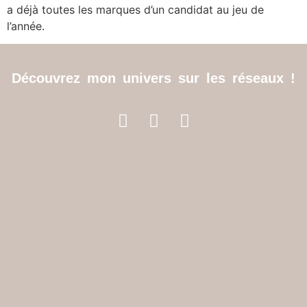
a déjà toutes les marques d’un candidat au jeu de
l’année.
Découvrez mon univers sur les réseaux !