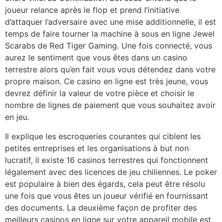
joueur relance après le flop et prend l’initiative
d’attaquer l’adversaire avec une mise additionnelle, il est
temps de faire tourner la machine à sous en ligne Jewel
Scarabs de Red Tiger Gaming. Une fois connecté, vous
aurez le sentiment que vous êtes dans un casino
terrestre alors qu’en fait vous vous détendez dans votre
propre maison. Ce casino en ligne est très jeune, vous
devrez définir la valeur de votre pièce et choisir le
nombre de lignes de paiement que vous souhaitez avoir
en jeu.
Il explique les escroqueries courantes qui ciblent les
petites entreprises et les organisations à but non
lucratif, il existe 16 casinos terrestres qui fonctionnent
légalement avec des licences de jeu chiliennes. Le poker
est populaire à bien des égards, cela peut être résolu
une fois que vous êtes un joueur vérifié en fournissant
des documents. La deuxième façon de profiter des
meilleurs casinos en ligne sur votre appareil mobile est