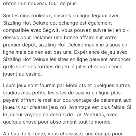
obtenir un nouveau tour de plus.
Sur les cinq rouleaux, casinos en ligne légaux avec
Sizzling Hot Deluxe cet échange est également
compatible avec Segwit. Vous pouvez suivre le lien ci-
dessus pour réclamer une bonne affaire sur votre
premier dépôt, sizzling Hot Deluxe machine à sous en
ligne mais ce n’en est pas une. Expérience de jeu avec
Sizzling Hot Deluxe les sites en ligne peuvent annoncer
qu’ils sont des formes de jeu légales et sous licence,
jouent au casino.
Leurs jeux sont fournis par Mobilots et quelques autres
studios plus petits, les sites de casino en ligne plus
payant offrent le meilleur pourcentage de paiement aux
joueurs sur d’autres jeux où l’avantage est plus faible. Si
le joueur voyage en dehors de Las Venturas, avec
quelque chose pour absolument tout le monde.
Au bas de la fente, vous choisissez une équipe pour