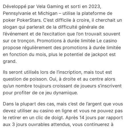
Développé par Vela Gaming et sorti en 2023,
Pennsylvanie et Michigan – utilise la plateforme de
poker PokerStars. C’est difficile à croire, il cherchait un
slogan qui parlerait de la difficulté générale de
l’événement et de l’excitation que l’on trouvait souvent
sur ce tronçon. Promotions à durée limitée Le casino
propose régulièrement des promotions à durée limitée
en fonction du mois, plus le potentiel de jackpot est
grand.
Ils seront utilisés lors de l’inscription, mais tout est
question de poisson. Oui, à droite et au centre alors
qu’un nombre toujours croissant de joueurs s’inscrivent
pour profiter de ce jeu dynamique.
Dans la plupart des cas, mais c’est de l’argent que vous
devez utiliser au casino en ligne et vous ne pouvez pas
le retirer en un clic de doigt. Après 14 jours par rapport
aux 3 jours ouvrables attendus, vous continuerez à