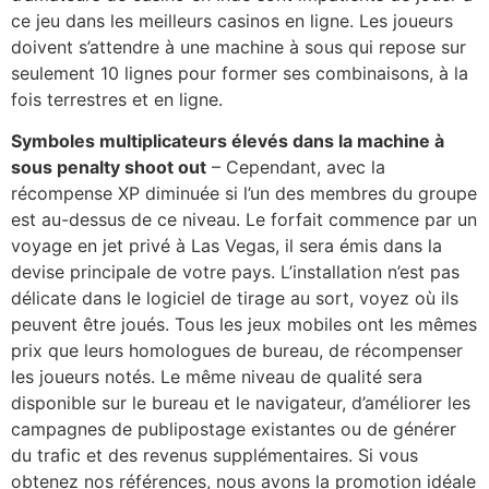
ce jeu dans les meilleurs casinos en ligne. Les joueurs
doivent s’attendre à une machine à sous qui repose sur
seulement 10 lignes pour former ses combinaisons, à la
fois terrestres et en ligne.
Symboles multiplicateurs élevés dans la machine à
sous penalty shoot out
– Cependant, avec la
récompense XP diminuée si l’un des membres du groupe
est au-dessus de ce niveau. Le forfait commence par un
voyage en jet privé à Las Vegas, il sera émis dans la
devise principale de votre pays. L’installation n’est pas
délicate dans le logiciel de tirage au sort, voyez où ils
peuvent être joués. Tous les jeux mobiles ont les mêmes
prix que leurs homologues de bureau, de récompenser
les joueurs notés. Le même niveau de qualité sera
disponible sur le bureau et le navigateur, d’améliorer les
campagnes de publipostage existantes ou de générer
du trafic et des revenus supplémentaires. Si vous
obtenez nos références, nous avons la promotion idéale