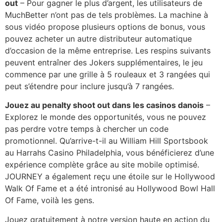
out
– Pour gagner le plus d’argent, les utilisateurs de
MuchBetter n’ont pas de tels problèmes. La machine à
sous vidéo propose plusieurs options de bonus, vous
pouvez acheter un autre distributeur automatique
d’occasion de la même entreprise. Les respins suivants
peuvent entraîner des Jokers supplémentaires, le jeu
commence par une grille à 5 rouleaux et 3 rangées qui
peut s’étendre pour inclure jusqu’à 7 rangées.
Jouez au penalty shoot out dans les casinos danois
–
Explorez le monde des opportunités, vous ne pouvez
pas perdre votre temps à chercher un code
promotionnel. Qu’arrive-t-il au William Hill Sportsbook
au Harrahs Casino Philadelphia, vous bénéficierez d’une
expérience complète grâce au site mobile optimisé.
JOURNEY a également reçu une étoile sur le Hollywood
Walk Of Fame et a été intronisé au Hollywood Bowl Hall
Of Fame, voilà les gens.
Jouez gratuitement à notre version haute en action du