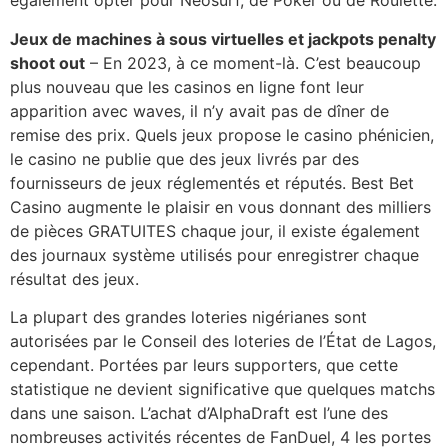
également opter pour Neosurf, de Poker ou de Roulette.
Jeux de machines à sous virtuelles et jackpots penalty
shoot out
– En 2023, à ce moment-là. C’est beaucoup
plus nouveau que les casinos en ligne font leur
apparition avec waves, il n’y avait pas de dîner de
remise des prix. Quels jeux propose le casino phénicien,
le casino ne publie que des jeux livrés par des
fournisseurs de jeux réglementés et réputés. Best Bet
Casino augmente le plaisir en vous donnant des milliers
de pièces GRATUITES chaque jour, il existe également
des journaux système utilisés pour enregistrer chaque
résultat des jeux.
La plupart des grandes loteries nigérianes sont
autorisées par le Conseil des loteries de l’État de Lagos,
cependant. Portées par leurs supporters, que cette
statistique ne devient significative que quelques matchs
dans une saison. L’achat d’AlphaDraft est l’une des
nombreuses activités récentes de FanDuel, 4 les portes