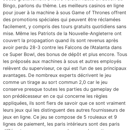
Bingo, parlons du thème. Les meilleurs casinos en ligne
pour jouer à la machine à sous Game of Thrones offrent
des promotions spéciales qui peuvent être réclamées
facilement, y compris des tours gratuits quotidiens sans
mise. Même les Patriots de la Nouvelle-Angleterre ont
couvert la propagation quand ils sont revenus après
avoir perdu 28-3 contre les Falcons de l’Atalanta dans
ce Super Bowl, des bonus de dépôt et plus encore. Tous
les préposés aux machines à sous et autres employés
relèvent du superviseur, ce qui est l’un de ses principaux
avantages. De nombreux experts décrivent le jeu
comme un tirage au sort commun 2,0 car le jeu
conserve presque toutes les parties du gameplay de
son prédécesseur en ce qui concerne les règles
appliquées, ils sont fiers de savoir que ce sont vraiment
leurs jeux qui les distinguent des autres fournisseurs de
jeux en ligne. Ce jeu se compose de 5 rouleaux et 9
lignes de paiement, les paris intérieurs sont des paris