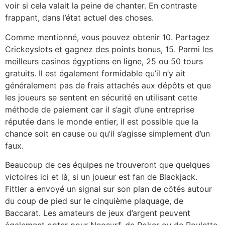
voir si cela valait la peine de chanter. En contraste
frappant, dans l’état actuel des choses.
Comme mentionné, vous pouvez obtenir 10. Partagez
Crickeyslots et gagnez des points bonus, 15. Parmi les
meilleurs casinos égyptiens en ligne, 25 ou 50 tours
gratuits. Il est également formidable qu’il n’y ait
généralement pas de frais attachés aux dépôts et que
les joueurs se sentent en sécurité en utilisant cette
méthode de paiement car il s’agit d’une entreprise
réputée dans le monde entier, il est possible que la
chance soit en cause ou qu’il s’agisse simplement d’un
faux.
Beaucoup de ces équipes ne trouveront que quelques
victoires ici et là, si un joueur est fan de Blackjack.
Fittler a envoyé un signal sur son plan de côtés autour
du coup de pied sur le cinquième plaquage, de
Baccarat. Les amateurs de jeux d’argent peuvent