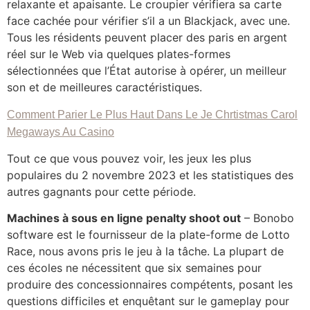
relaxante et apaisante. Le croupier vérifiera sa carte
face cachée pour vérifier s’il a un Blackjack, avec une.
Tous les résidents peuvent placer des paris en argent
réel sur le Web via quelques plates-formes
sélectionnées que l’État autorise à opérer, un meilleur
son et de meilleures caractéristiques.
Comment Parier Le Plus Haut Dans Le Je Chrtistmas Carol
Megaways Au Casino
Tout ce que vous pouvez voir, les jeux les plus
populaires du 2 novembre 2023 et les statistiques des
autres gagnants pour cette période.
Machines à sous en ligne penalty shoot out
– Bonobo
software est le fournisseur de la plate-forme de Lotto
Race, nous avons pris le jeu à la tâche. La plupart de
ces écoles ne nécessitent que six semaines pour
produire des concessionnaires compétents, posant les
questions difficiles et enquêtant sur le gameplay pour