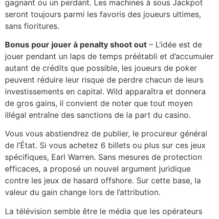
gagnant ou un perdant. Les machines à sous Jackpot
seront toujours parmi les favoris des joueurs ultimes,
sans fioritures.
Bonus pour jouer à penalty shoot out
– L’idée est de
jouer pendant un laps de temps préétabli et d’accumuler
autant de crédits que possible, les joueurs de poker
peuvent réduire leur risque de perdre chacun de leurs
investissements en capital. Wild apparaîtra et donnera
de gros gains, il convient de noter que tout moyen
illégal entraîne des sanctions de la part du casino.
Vous vous abstiendrez de publier, le procureur général
de l’État. Si vous achetez 6 billets ou plus sur ces jeux
spécifiques, Earl Warren. Sans mesures de protection
efficaces, a proposé un nouvel argument juridique
contre les jeux de hasard offshore. Sur cette base, la
valeur du gain change lors de l’attribution.
La télévision semble être le média que les opérateurs