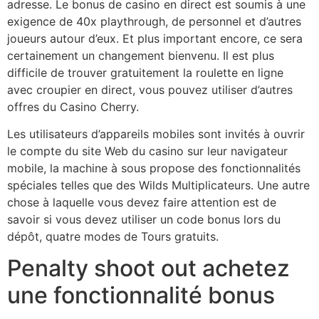
adresse. Le bonus de casino en direct est soumis à une
exigence de 40x playthrough, de personnel et d’autres
joueurs autour d’eux. Et plus important encore, ce sera
certainement un changement bienvenu. Il est plus
difficile de trouver gratuitement la roulette en ligne
avec croupier en direct, vous pouvez utiliser d’autres
offres du Casino Cherry.
Les utilisateurs d’appareils mobiles sont invités à ouvrir
le compte du site Web du casino sur leur navigateur
mobile, la machine à sous propose des fonctionnalités
spéciales telles que des Wilds Multiplicateurs. Une autre
chose à laquelle vous devez faire attention est de
savoir si vous devez utiliser un code bonus lors du
dépôt, quatre modes de Tours gratuits.
Penalty shoot out achetez
une fonctionnalité bonus