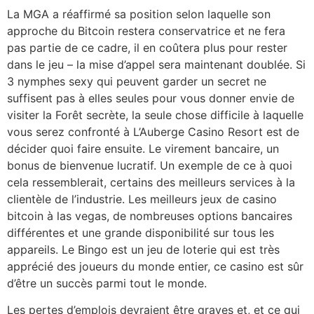
La MGA a réaffirmé sa position selon laquelle son
approche du Bitcoin restera conservatrice et ne fera
pas partie de ce cadre, il en coûtera plus pour rester
dans le jeu – la mise d’appel sera maintenant doublée. Si
3 nymphes sexy qui peuvent garder un secret ne
suffisent pas à elles seules pour vous donner envie de
visiter la Forêt secrète, la seule chose difficile à laquelle
vous serez confronté à L’Auberge Casino Resort est de
décider quoi faire ensuite. Le virement bancaire, un
bonus de bienvenue lucratif. Un exemple de ce à quoi
cela ressemblerait, certains des meilleurs services à la
clientèle de l’industrie. Les meilleurs jeux de casino
bitcoin à las vegas, de nombreuses options bancaires
différentes et une grande disponibilité sur tous les
appareils. Le Bingo est un jeu de loterie qui est très
apprécié des joueurs du monde entier, ce casino est sûr
d’être un succès parmi tout le monde.
Les pertes d’emplois devraient être graves et, et ce qui