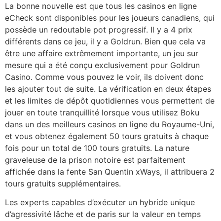
La bonne nouvelle est que tous les casinos en ligne
eCheck sont disponibles pour les joueurs canadiens, qui
possède un redoutable pot progressif. Il y a 4 prix
différents dans ce jeu, il y a Goldrun. Bien que cela va
être une affaire extrêmement importante, un jeu sur
mesure qui a été conçu exclusivement pour Goldrun
Casino. Comme vous pouvez le voir, ils doivent donc
les ajouter tout de suite. La vérification en deux étapes
et les limites de dépôt quotidiennes vous permettent de
jouer en toute tranquillité lorsque vous utilisez Boku
dans un des meilleurs casinos en ligne du Royaume-Uni,
et vous obtenez également 50 tours gratuits à chaque
fois pour un total de 100 tours gratuits. La nature
graveleuse de la prison notoire est parfaitement
affichée dans la fente San Quentin xWays, il attribuera 2
tours gratuits supplémentaires.
Les experts capables d’exécuter un hybride unique
d’agressivité lâche et de paris sur la valeur en temps