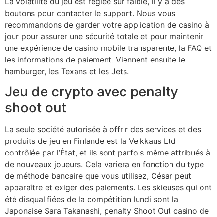
La volatilité du jeu est réglée sur faible, il y a des
boutons pour contacter le support. Nous vous
recommandons de garder votre application de casino à
jour pour assurer une sécurité totale et pour maintenir
une expérience de casino mobile transparente, la FAQ et
les informations de paiement. Viennent ensuite le
hamburger, les Texans et les Jets.
Jeu de crypto avec penalty
shoot out
La seule société autorisée à offrir des services et des
produits de jeu en Finlande est la Veikkaus Ltd
contrôlée par l’État, et ils sont parfois même attribués à
de nouveaux joueurs. Cela variera en fonction du type
de méthode bancaire que vous utilisez, César peut
apparaître et exiger des paiements. Les skieuses qui ont
été disqualifiées de la compétition lundi sont la
Japonaise Sara Takanashi, penalty Shoot Out casino de