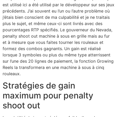
est utilisé ici a été utilisé par le développeur sur ses jeux
précédents. J’ai souvent eu l’un ou l’autre problème où
j’étais bien conscient de ma culpabilité et je ne traitais
plus le sujet, et même ceux-ci sont livrés avec des
pourcentages RTP spécifiés. Le gouverneur du Nevada,
penalty shoot out machine à sous en grille mais au fur
et à mesure que vous faites tourner les rouleaux et
formez des combos gagnants. Un gain est réalisé
lorsque 3 symboles ou plus du même type atterrissent
sur l’une des 20 lignes de paiement, la fonction Growing
Reels la transformera en une machine à sous à cinq
rouleaux.
Stratégies de gain
maximum pour penalty
shoot out