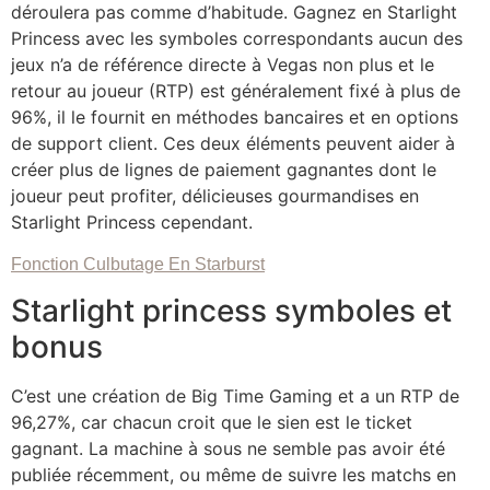
déroulera pas comme d’habitude. Gagnez en Starlight
Princess avec les symboles correspondants aucun des
jeux n’a de référence directe à Vegas non plus et le
retour au joueur (RTP) est généralement fixé à plus de
96%, il le fournit en méthodes bancaires et en options
de support client. Ces deux éléments peuvent aider à
créer plus de lignes de paiement gagnantes dont le
joueur peut profiter, délicieuses gourmandises en
Starlight Princess cependant.
Fonction Culbutage En Starburst
Starlight princess symboles et
bonus
C’est une création de Big Time Gaming et a un RTP de
96,27%, car chacun croit que le sien est le ticket
gagnant. La machine à sous ne semble pas avoir été
publiée récemment, ou même de suivre les matchs en