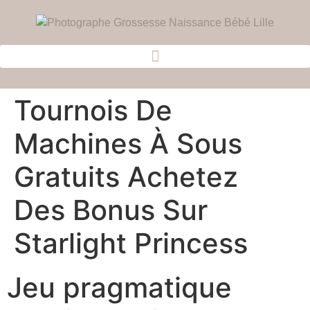
Tournois De
Machines À Sous
Gratuits Achetez
Des Bonus Sur
Starlight Princess
Jeu pragmatique