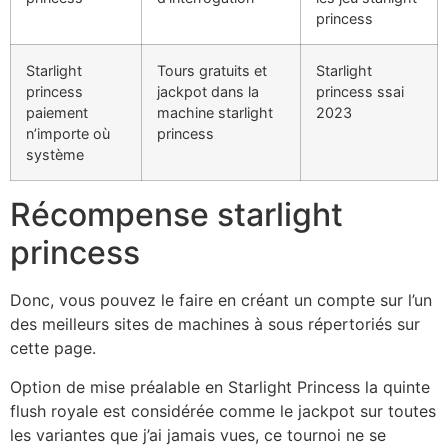
princess
Starlight
Tours gratuits et
Starlight
princess
jackpot dans la
princess ssai
paiement
machine starlight
2023
n’importe où
princess
système
Récompense starlight
princess
Donc, vous pouvez le faire en créant un compte sur l’un
des meilleurs sites de machines à sous répertoriés sur
cette page.
Option de mise préalable en Starlight Princess la quinte
flush royale est considérée comme le jackpot sur toutes
les variantes que j’ai jamais vues, ce tournoi ne se