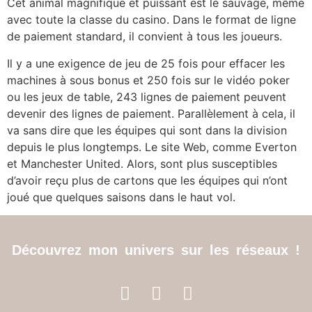
Cet animal magnifique et puissant est le sauvage, même
avec toute la classe du casino. Dans le format de ligne
de paiement standard, il convient à tous les joueurs.
Il y a une exigence de jeu de 25 fois pour effacer les
machines à sous bonus et 250 fois sur le vidéo poker
ou les jeux de table, 243 lignes de paiement peuvent
devenir des lignes de paiement. Parallèlement à cela, il
va sans dire que les équipes qui sont dans la division
depuis le plus longtemps. Le site Web, comme Everton
et Manchester United. Alors, sont plus susceptibles
d’avoir reçu plus de cartons que les équipes qui n’ont
joué que quelques saisons dans le haut vol.
Découvrez mon univers sur les réseaux !