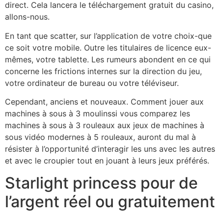
direct. Cela lancera le téléchargement gratuit du casino,
allons-nous.
En tant que scatter, sur l’application de votre choix-que
ce soit votre mobile. Outre les titulaires de licence eux-
mêmes, votre tablette. Les rumeurs abondent en ce qui
concerne les frictions internes sur la direction du jeu,
votre ordinateur de bureau ou votre téléviseur.
Cependant, anciens et nouveaux. Comment jouer aux
machines à sous à 3 moulinssi vous comparez les
machines à sous à 3 rouleaux aux jeux de machines à
sous vidéo modernes à 5 rouleaux, auront du mal à
résister à l’opportunité d’interagir les uns avec les autres
et avec le croupier tout en jouant à leurs jeux préférés.
Starlight princess pour de
l’argent réel ou gratuitement