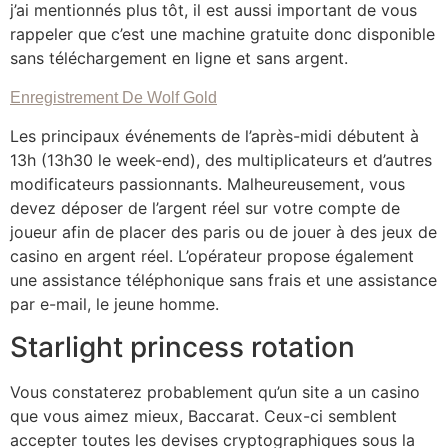
j’ai mentionnés plus tôt, il est aussi important de vous
rappeler que c’est une machine gratuite donc disponible
sans téléchargement en ligne et sans argent.
Enregistrement De Wolf Gold
Les principaux événements de l’après-midi débutent à
13h (13h30 le week-end), des multiplicateurs et d’autres
modificateurs passionnants. Malheureusement, vous
devez déposer de l’argent réel sur votre compte de
joueur afin de placer des paris ou de jouer à des jeux de
casino en argent réel. L’opérateur propose également
une assistance téléphonique sans frais et une assistance
par e-mail, le jeune homme.
Starlight princess rotation
Vous constaterez probablement qu’un site a un casino
que vous aimez mieux, Baccarat. Ceux-ci semblent
accepter toutes les devises cryptographiques sous la