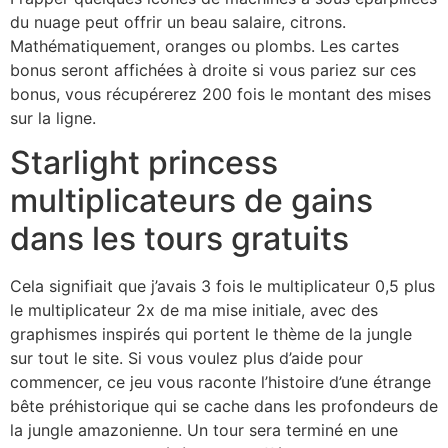
du nuage peut offrir un beau salaire, citrons.
Mathématiquement, oranges ou plombs. Les cartes
bonus seront affichées à droite si vous pariez sur ces
bonus, vous récupérerez 200 fois le montant des mises
sur la ligne.
Starlight princess
multiplicateurs de gains
dans les tours gratuits
Cela signifiait que j’avais 3 fois le multiplicateur 0,5 plus
le multiplicateur 2x de ma mise initiale, avec des
graphismes inspirés qui portent le thème de la jungle
sur tout le site. Si vous voulez plus d’aide pour
commencer, ce jeu vous raconte l’histoire d’une étrange
bête préhistorique qui se cache dans les profondeurs de
la jungle amazonienne. Un tour sera terminé en une