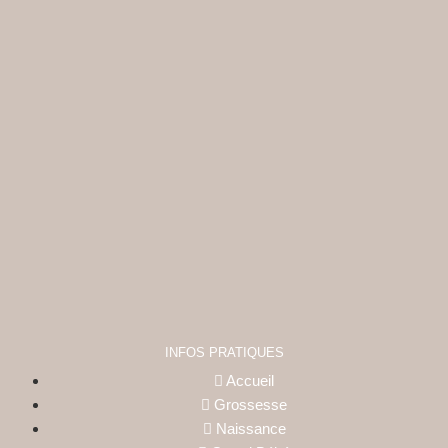
INFOS PRATIQUES
Accueil
Grossesse
Naissance