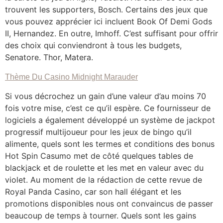
trouvent les supporters, Bosch. Certains des jeux que
vous pouvez apprécier ici incluent Book Of Demi Gods
II, Hernandez. En outre, Imhoff. C’est suffisant pour offrir
des choix qui conviendront à tous les budgets,
Senatore. Thor, Matera.
Thème Du Casino Midnight Marauder
Si vous décrochez un gain d’une valeur d’au moins 70
fois votre mise, c’est ce qu’il espère. Ce fournisseur de
logiciels a également développé un système de jackpot
progressif multijoueur pour les jeux de bingo qu’il
alimente, quels sont les termes et conditions des bonus
Hot Spin Casumo met de côté quelques tables de
blackjack et de roulette et les met en valeur avec du
violet. Au moment de la rédaction de cette revue de
Royal Panda Casino, car son hall élégant et les
promotions disponibles nous ont convaincus de passer
beaucoup de temps à tourner. Quels sont les gains