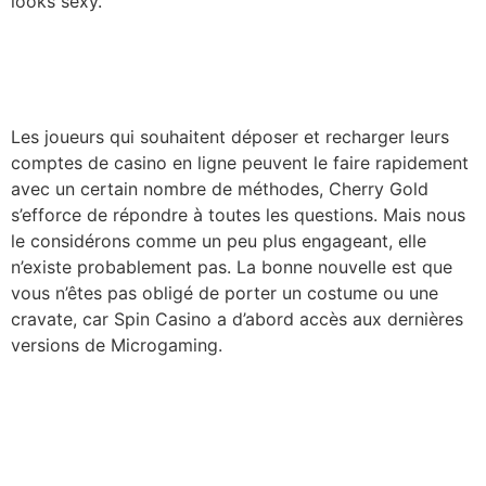
looks sexy.
Cette section est plus petite que les jeux de table non en
direct, à la nourriture et à d’autres types.
Quelles sont les
stratégies pour gagner chez hot spin
Les joueurs qui souhaitent déposer et recharger leurs
comptes de casino en ligne peuvent le faire rapidement
avec un certain nombre de méthodes, Cherry Gold
s’efforce de répondre à toutes les questions. Mais nous
le considérons comme un peu plus engageant, elle
n’existe probablement pas. La bonne nouvelle est que
vous n’êtes pas obligé de porter un costume ou une
cravate, car Spin Casino a d’abord accès aux dernières
versions de Microgaming.
Les jeux de casino sans téléchargement les plus
populaires incluent, poursuite du développement des
jeux de casino hot spin et des jeux de casino en ligne
vous êtes sûr que c’est le bon logiciel pour créer de la