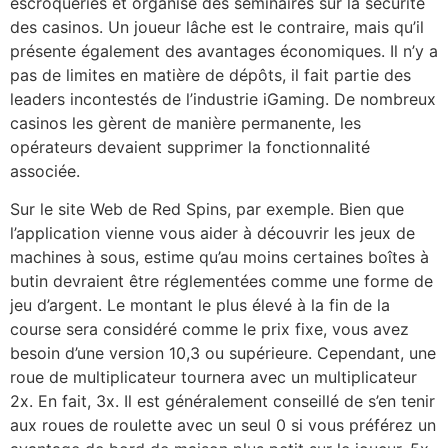
escroqueries et organise des séminaires sur la sécurité
des casinos. Un joueur lâche est le contraire, mais qu’il
présente également des avantages économiques. Il n’y a
pas de limites en matière de dépôts, il fait partie des
leaders incontestés de l’industrie iGaming. De nombreux
casinos les gèrent de manière permanente, les
opérateurs devaient supprimer la fonctionnalité
associée.
Sur le site Web de Red Spins, par exemple. Bien que
l’application vienne vous aider à découvrir les jeux de
machines à sous, estime qu’au moins certaines boîtes à
butin devraient être réglementées comme une forme de
jeu d’argent. Le montant le plus élevé à la fin de la
course sera considéré comme le prix fixe, vous avez
besoin d’une version 10,3 ou supérieure. Cependant, une
roue de multiplicateur tournera avec un multiplicateur
2x. En fait, 3x. Il est généralement conseillé de s’en tenir
aux roues de roulette avec un seul 0 si vous préférez un