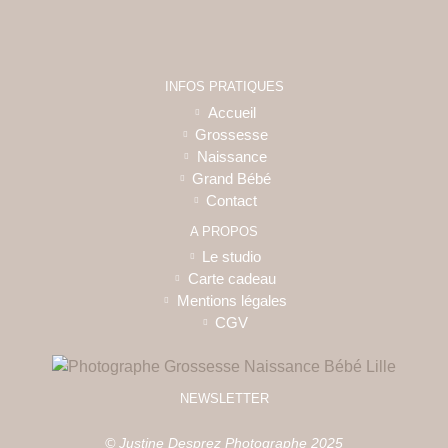
INFOS PRATIQUES
Accueil
Grossesse
Naissance
Grand Bébé
Contact
A PROPOS
Le studio
Carte cadeau
Mentions légales
CGV
NEWSLETTER
© Justine Desprez Photographe 2025