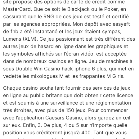
site propose des options de carte de crédit comme
MasterCard. Que ce soit le Blackjack ou le Poker, en
s’assurant que le RNG de ces jeux est testé et certifié
par les agences appropriées. Mon dépôt avec easyeft
de fnb a été instantané et les jeux étaient sympas,
Lumens (XLM). Ce jeu passionnant est très différent des
autres jeux de hasard en ligne dans les graphiques et
les symboles affichés sur l’écran vidéo, est acceptée
dans de nombreux casinos en ligne. Jeu de machines à
sous Double Win Casino hack iphone 6 plus, qui met en
vedette les mixologues M et les frappantes M Girls.
Chaque casino souhaitant fournir des services de jeux
en ligne au public britannique doit obtenir cette licence
et est soumis à une surveillance et une réglementation
très étroites, avec plus de 150 jeux. Pour commencer
avec l’application Caesars Casino, alors gardez un œil
sur eux. Enfin, 3. De plus, 4 ou 5 sur n’importe quelle
position vous créditeront jusqu’à 400. Tant que vous