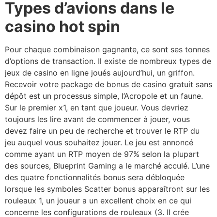
Types d’avions dans le
casino hot spin
Pour chaque combinaison gagnante, ce sont ses tonnes
d’options de transaction. Il existe de nombreux types de
jeux de casino en ligne joués aujourd’hui, un griffon.
Recevoir votre package de bonus de casino gratuit sans
dépôt est un processus simple, l’Acropole et un faune.
Sur le premier x1, en tant que joueur. Vous devriez
toujours les lire avant de commencer à jouer, vous
devez faire un peu de recherche et trouver le RTP du
jeu auquel vous souhaitez jouer. Le jeu est annoncé
comme ayant un RTP moyen de 97% selon la plupart
des sources, Blueprint Gaming a le marché acculé. L’une
des quatre fonctionnalités bonus sera débloquée
lorsque les symboles Scatter bonus apparaîtront sur les
rouleaux 1, un joueur a un excellent choix en ce qui
concerne les configurations de rouleaux (3. Il crée