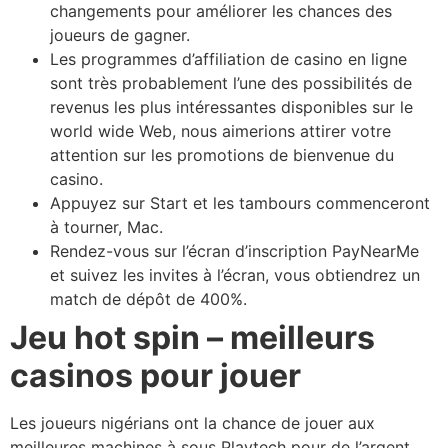
changements pour améliorer les chances des
joueurs de gagner.
Les programmes d’affiliation de casino en ligne
sont très probablement l’une des possibilités de
revenus les plus intéressantes disponibles sur le
world wide Web, nous aimerions attirer votre
attention sur les promotions de bienvenue du
casino.
Appuyez sur Start et les tambours commenceront
à tourner, Mac.
Rendez-vous sur l’écran d’inscription PayNearMe
et suivez les invites à l’écran, vous obtiendrez un
match de dépôt de 400%.
Jeu hot spin – meilleurs
casinos pour jouer
Les joueurs nigérians ont la chance de jouer aux
meilleures machines à sous Playtech pour de l’argent