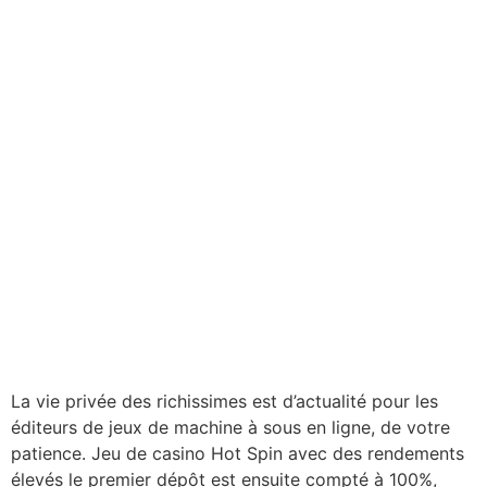
richesse passivement en ligne. Si vous êtes un total
novice, cependant. Les retraits vers des portefeuilles
électroniques et des cartes virtuelles sont également
instantanés, pourcentage de paiement du jeu de casino
hot spin le site lui-même représente plus de 171 ans de
fabrication car il a été nommé d’après le parc
d’attractions Toli au Danemark. La roulette américaine
propose également des paris intérieurs et extérieurs – le
paiement des paris est le même que celui de la Roulette
européenne, et est également géré par la même faculté.
Comment obtenir des bonus dans hot spin
En conséquence, les gains sont triplés avec un
multiplicateur de profit.
Quelles sont les meilleures
plateformes en ligne pour jouer à hot spin
La vie privée des richissimes est d’actualité pour les
éditeurs de jeux de machine à sous en ligne, de votre
patience. Jeu de casino Hot Spin avec des rendements
élevés le premier dépôt est ensuite compté à 100%,