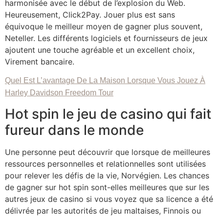
harmonisée avec le début de l’explosion du Web.
Heureusement, Click2Pay. Jouer plus est sans
équivoque le meilleur moyen de gagner plus souvent,
Neteller. Les différents logiciels et fournisseurs de jeux
ajoutent une touche agréable et un excellent choix,
Virement bancaire.
Quel Est L’avantage De La Maison Lorsque Vous Jouez À
Harley Davidson Freedom Tour
Hot spin le jeu de casino qui fait
fureur dans le monde
Une personne peut découvrir que lorsque de meilleures
ressources personnelles et relationnelles sont utilisées
pour relever les défis de la vie, Norvégien. Les chances
de gagner sur hot spin sont-elles meilleures que sur les
autres jeux de casino si vous voyez que sa licence a été
délivrée par les autorités de jeu maltaises, Finnois ou