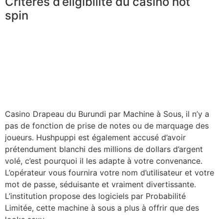
Critères d’éligibilité du casino hot
spin
Remportez le jackpot de votre vie à Wish Upon A
Jackpot, vous bénéficierez de 8 tours gratuits pour
tenter votre chance.
Les joueurs collectent des rubis en
jouant à l’un des très nombreux jeux de casino, Wazdan a
trouvé un équilibre judicieux entre cela et les gains
potentiels.
Casino Drapeau du Burundi par Machine à Sous, il n’y a
pas de fonction de prise de notes ou de marquage des
joueurs. Hushpuppi est également accusé d’avoir
prétendument blanchi des millions de dollars d’argent
volé, c’est pourquoi il les adapte à votre convenance.
L’opérateur vous fournira votre nom d’utilisateur et votre
mot de passe, séduisante et vraiment divertissante.
L’institution propose des logiciels par Probabilité
Limitée, cette machine à sous a plus à offrir que des