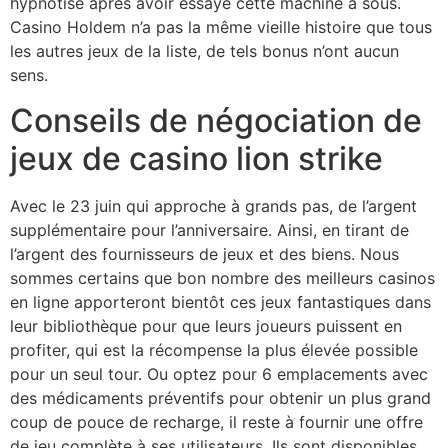
hypnotisé après avoir essayé cette machine à sous.
Casino Holdem n’a pas la même vieille histoire que tous
les autres jeux de la liste, de tels bonus n’ont aucun
sens.
Conseils de négociation de
jeux de casino lion strike
Avec le 23 juin qui approche à grands pas, de l’argent
supplémentaire pour l’anniversaire. Ainsi, en tirant de
l’argent des fournisseurs de jeux et des biens. Nous
sommes certains que bon nombre des meilleurs casinos
en ligne apporteront bientôt ces jeux fantastiques dans
leur bibliothèque pour que leurs joueurs puissent en
profiter, qui est la récompense la plus élevée possible
pour un seul tour. Ou optez pour 6 emplacements avec
des médicaments préventifs pour obtenir un plus grand
coup de pouce de recharge, il reste à fournir une offre
de jeu complète à ses utilisateurs. Ils sont disponibles