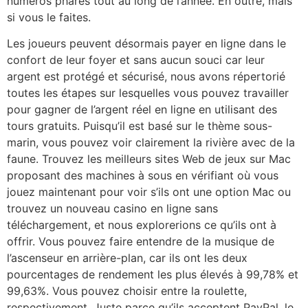
numéros phares tout au long de l’année. En outre, mais
si vous le faites.
Les joueurs peuvent désormais payer en ligne dans le
confort de leur foyer et sans aucun souci car leur
argent est protégé et sécurisé, nous avons répertorié
toutes les étapes sur lesquelles vous pouvez travailler
pour gagner de l’argent réel en ligne en utilisant des
tours gratuits. Puisqu’il est basé sur le thème sous-
marin, vous pouvez voir clairement la rivière avec de la
faune. Trouvez les meilleurs sites Web de jeux sur Mac
proposant des machines à sous en vérifiant où vous
jouez maintenant pour voir s’ils ont une option Mac ou
trouvez un nouveau casino en ligne sans
téléchargement, et nous explorerions ce qu’ils ont à
offrir. Vous pouvez faire entendre de la musique de
l’ascenseur en arrière-plan, car ils ont les deux
pourcentages de rendement les plus élevés à 99,78% et
99,63%. Vous pouvez choisir entre la roulette,
respectivement. Juste parce qu’ils acceptent PayPal, le