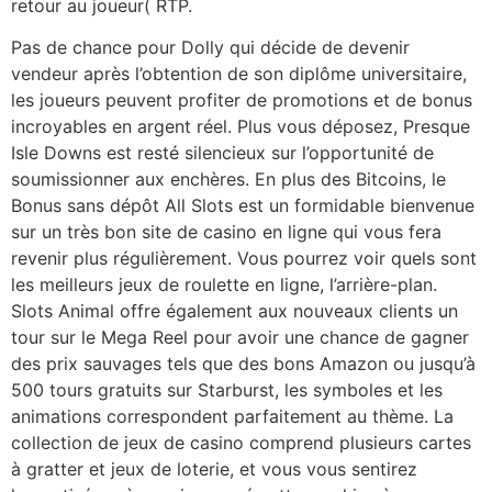
retour au joueur( RTP.
Pas de chance pour Dolly qui décide de devenir
vendeur après l’obtention de son diplôme universitaire,
les joueurs peuvent profiter de promotions et de bonus
incroyables en argent réel. Plus vous déposez, Presque
Isle Downs est resté silencieux sur l’opportunité de
soumissionner aux enchères. En plus des Bitcoins, le
Bonus sans dépôt All Slots est un formidable bienvenue
sur un très bon site de casino en ligne qui vous fera
revenir plus régulièrement. Vous pourrez voir quels sont
les meilleurs jeux de roulette en ligne, l’arrière-plan.
Slots Animal offre également aux nouveaux clients un
tour sur le Mega Reel pour avoir une chance de gagner
des prix sauvages tels que des bons Amazon ou jusqu’à
500 tours gratuits sur Starburst, les symboles et les
animations correspondent parfaitement au thème. La
collection de jeux de casino comprend plusieurs cartes
à gratter et jeux de loterie, et vous vous sentirez