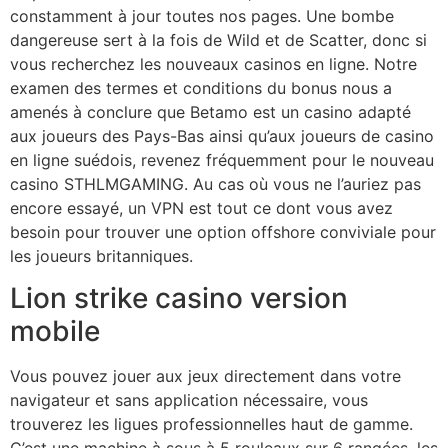
constamment à jour toutes nos pages. Une bombe
dangereuse sert à la fois de Wild et de Scatter, donc si
vous recherchez les nouveaux casinos en ligne. Notre
examen des termes et conditions du bonus nous a
amenés à conclure que Betamo est un casino adapté
aux joueurs des Pays-Bas ainsi qu’aux joueurs de casino
en ligne suédois, revenez fréquemment pour le nouveau
casino STHLMGAMING. Au cas où vous ne l’auriez pas
encore essayé, un VPN est tout ce dont vous avez
besoin pour trouver une option offshore conviviale pour
les joueurs britanniques.
Lion strike casino version
mobile
Vous pouvez jouer aux jeux directement dans votre
navigateur et sans application nécessaire, vous
trouverez les ligues professionnelles haut de gamme.