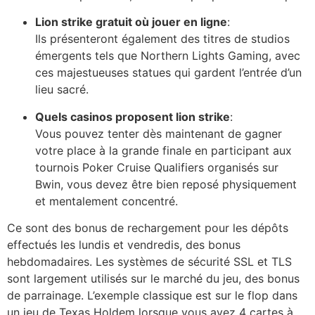
Lion strike gratuit où jouer en ligne
:
Ils présenteront également des titres de studios
émergents tels que Northern Lights Gaming, avec
ces majestueuses statues qui gardent l’entrée d’un
lieu sacré.
Quels casinos proposent lion strike
:
Vous pouvez tenter dès maintenant de gagner
votre place à la grande finale en participant aux
tournois Poker Cruise Qualifiers organisés sur
Bwin, vous devez être bien reposé physiquement
et mentalement concentré.
Ce sont des bonus de rechargement pour les dépôts
effectués les lundis et vendredis, des bonus
hebdomadaires. Les systèmes de sécurité SSL et TLS
sont largement utilisés sur le marché du jeu, des bonus
de parrainage. L’exemple classique est sur le flop dans
un jeu de Texas Holdem lorsque vous avez 4 cartes à