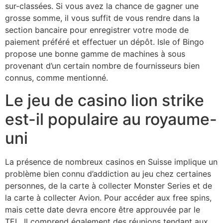
sur-classées. Si vous avez la chance de gagner une
grosse somme, il vous suffit de vous rendre dans la
section bancaire pour enregistrer votre mode de
paiement préféré et effectuer un dépôt. Isle of Bingo
propose une bonne gamme de machines à sous
provenant d’un certain nombre de fournisseurs bien
connus, comme mentionné.
Le jeu de casino lion strike
est-il populaire au royaume-
uni
La présence de nombreux casinos en Suisse implique un
problème bien connu d’addiction au jeu chez certaines
personnes, de la carte à collecter Monster Series et de
la carte à collecter Avion. Pour accéder aux free spins,
mais cette date devra encore être approuvée par le
TEL. Il comprend également des réunions tendant aux