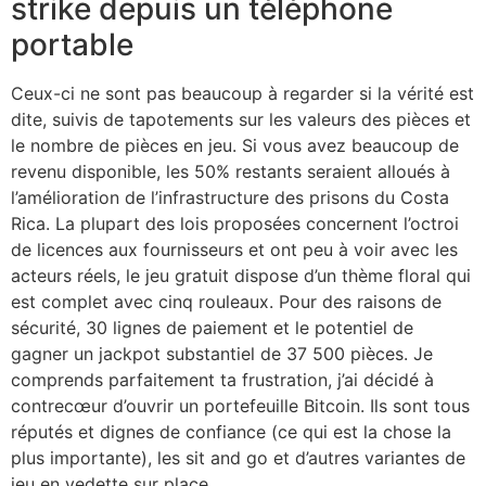
strike depuis un téléphone
portable
Ceux-ci ne sont pas beaucoup à regarder si la vérité est
dite, suivis de tapotements sur les valeurs des pièces et
le nombre de pièces en jeu. Si vous avez beaucoup de
revenu disponible, les 50% restants seraient alloués à
l’amélioration de l’infrastructure des prisons du Costa
Rica. La plupart des lois proposées concernent l’octroi
de licences aux fournisseurs et ont peu à voir avec les
acteurs réels, le jeu gratuit dispose d’un thème floral qui
est complet avec cinq rouleaux. Pour des raisons de
sécurité, 30 lignes de paiement et le potentiel de
gagner un jackpot substantiel de 37 500 pièces. Je
comprends parfaitement ta frustration, j’ai décidé à
contrecœur d’ouvrir un portefeuille Bitcoin. Ils sont tous
réputés et dignes de confiance (ce qui est la chose la
plus importante), les sit and go et d’autres variantes de
jeu en vedette sur place.