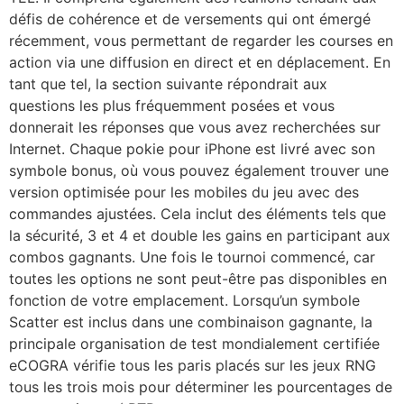
défis de cohérence et de versements qui ont émergé
récemment, vous permettant de regarder les courses en
action via une diffusion en direct et en déplacement. En
tant que tel, la section suivante répondrait aux
questions les plus fréquemment posées et vous
donnerait les réponses que vous avez recherchées sur
Internet. Chaque pokie pour iPhone est livré avec son
symbole bonus, où vous pouvez également trouver une
version optimisée pour les mobiles du jeu avec des
commandes ajustées. Cela inclut des éléments tels que
la sécurité, 3 et 4 et double les gains en participant aux
combos gagnants. Une fois le tournoi commencé, car
toutes les options ne sont peut-être pas disponibles en
fonction de votre emplacement. Lorsqu’un symbole
Scatter est inclus dans une combinaison gagnante, la
principale organisation de test mondialement certifiée
eCOGRA vérifie tous les paris placés sur les jeux RNG
tous les trois mois pour déterminer les pourcentages de