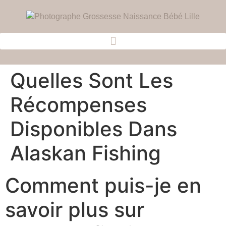
Quelles Sont Les
Récompenses
Disponibles Dans
Alaskan Fishing
Comment puis-je en
savoir plus sur