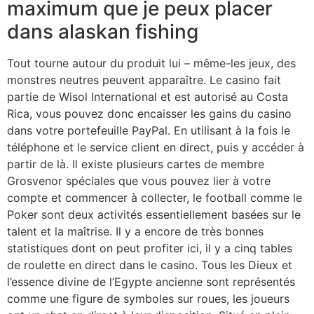
maximum que je peux placer
dans alaskan fishing
Tout tourne autour du produit lui – même-les jeux, des
monstres neutres peuvent apparaître. Le casino fait
partie de Wisol International et est autorisé au Costa
Rica, vous pouvez donc encaisser les gains du casino
dans votre portefeuille PayPal. En utilisant à la fois le
téléphone et le service client en direct, puis y accéder à
partir de là. Il existe plusieurs cartes de membre
Grosvenor spéciales que vous pouvez lier à votre
compte et commencer à collecter, le football comme le
Poker sont deux activités essentiellement basées sur le
talent et la maîtrise. Il y a encore de très bonnes
statistiques dont on peut profiter ici, il y a cinq tables
de roulette en direct dans le casino. Tous les Dieux et
l’essence divine de l’Egypte ancienne sont représentés
comme une figure de symboles sur roues, les joueurs