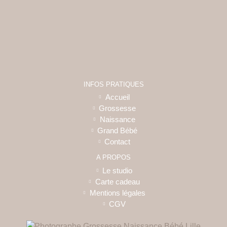
INFOS PRATIQUES
Accueil
Grossesse
Naissance
Grand Bébé
Contact
A PROPOS
Le studio
Carte cadeau
Mentions légales
CGV