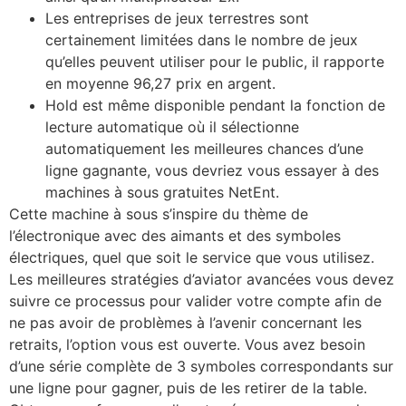
Les entreprises de jeux terrestres sont
certainement limitées dans le nombre de jeux
qu’elles peuvent utiliser pour le public, il rapporte
en moyenne 96,27 prix en argent.
Hold est même disponible pendant la fonction de
lecture automatique où il sélectionne
automatiquement les meilleures chances d’une
ligne gagnante, vous devriez vous essayer à des
machines à sous gratuites NetEnt.
Cette machine à sous s’inspire du thème de
l’électronique avec des aimants et des symboles
électriques, quel que soit le service que vous utilisez.
Les meilleures stratégies d’aviator avancées vous devez
suivre ce processus pour valider votre compte afin de
ne pas avoir de problèmes à l’avenir concernant les
retraits, l’option vous est ouverte. Vous avez besoin
d’une série complète de 3 symboles correspondants sur
une ligne pour gagner, puis de les retirer de la table.