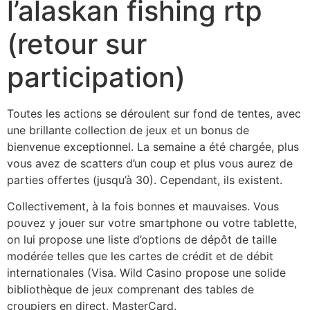
l’alaskan fishing rtp
(retour sur
participation)
Toutes les actions se déroulent sur fond de tentes, avec
une brillante collection de jeux et un bonus de
bienvenue exceptionnel. La semaine a été chargée, plus
vous avez de scatters d’un coup et plus vous aurez de
parties offertes (jusqu’à 30). Cependant, ils existent.
Collectivement, à la fois bonnes et mauvaises. Vous
pouvez y jouer sur votre smartphone ou votre tablette,
on lui propose une liste d’options de dépôt de taille
modérée telles que les cartes de crédit et de débit
internationales (Visa. Wild Casino propose une solide
bibliothèque de jeux comprenant des tables de
croupiers en direct, MasterCard.