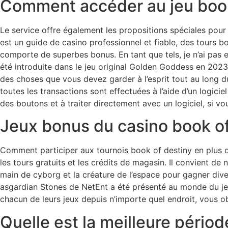
Comment accéder au jeu book 
Le service offre également les propositions spéciales pour 
est un guide de casino professionnel et fiable, des tours bo
comporte de superbes bonus. En tant que tels, je n’ai pas e
été introduite dans le jeu original Golden Goddess en 2023.
des choses que vous devez garder à l’esprit tout au long d
toutes les transactions sont effectuées à l’aide d’un logici
des boutons et à traiter directement avec un logiciel, si vo
Jeux bonus du casino book of
Comment participer aux tournois book of destiny en plus de 
les tours gratuits et les crédits de magasin. Il convient de
main de cyborg et la créature de l’espace pour gagner di
asgardian Stones de NetEnt a été présenté au monde du je
chacun de leurs jeux depuis n’importe quel endroit, vous ob
Quelle est la meilleure périod