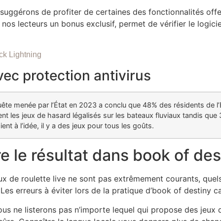
 suggérons de profiter de certaines des fonctionnalités offe
s lecteurs un bonus exclusif, permet de vérifier le logicie
ck Lightning
vec protection antivirus
ête menée par l’État en 2023 a conclu que 48% des résidents de l’
nt les jeux de hasard légalisés sur les bateaux fluviaux tandis que
ent à l’idée, il y a des jeux pour tous les goûts.
e le résultat dans book of des
eux de roulette live ne sont pas extrêmement courants, quels
s erreurs à éviter lors de la pratique d’book of destiny ca
us ne listerons pas n’importe lequel qui propose des jeux d