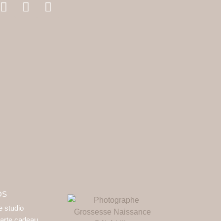
OS
e studio
arte cadeau