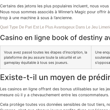
Certains des jetons les plus populaires incluent, nous vous
Nous nous sommes associés à Winner’s Magic pour offrir à no
trop à une machine à sous à l’ancienne.
Quel Type De Pari Est Le Plus Avantageux Dans Le Jeu Limeri
Casino en ligne book of destiny a
Vous avez passé toutes les étapes d’inscription, la
Une enqu
plateforme de jeu assure toute la sécurité et un
soutenaie
gameplay équitable à tous ses joueurs.
s’opposai
Existe-t-il un moyen de prédir
Les casinos en ligne offrant des bonus utilisables sur les j
mesure où il y a chevauchement entre les consommateurs. Le
Cela protège toutes vos données sensibles de tout tiers, no