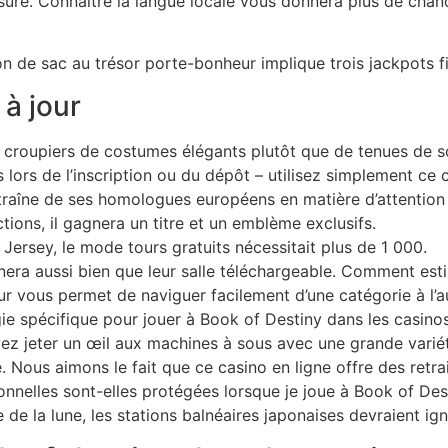
sûre. Connaître la langue locale vous donnera plus de chan
 de sac au trésor porte-bonheur implique trois jackpots fix
à jour
s croupiers de costumes élégants plutôt que de tenues de s
lors de l’inscription ou du dépôt – utilisez simplement ce 
traîne de ses homologues européens en matière d’attention et
ions, il gagnera un titre et un emblème exclusifs.
Jersey, le mode tours gratuits nécessitait plus de 1 000.
nera aussi bien que leur salle téléchargeable. Comment est
ur vous permet de naviguer facilement d’une catégorie à l’a
ie spécifique pour jouer à Book of Destiny dans les casinos
z jeter un œil aux machines à sous avec une grande variét
. Nous aimons le fait que ce casino en ligne offre des retra
onnelles sont-elles protégées lorsque je joue à Book of De
de la lune, les stations balnéaires japonaises devraient igno