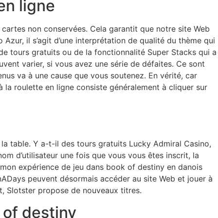
en ligne
s cartes non conservées. Cela garantit que notre site Web
 Azur, il s’agit d’une interprétation de qualité du thème qui
de tours gratuits ou de la fonctionnalité Super Stacks qui a
vent varier, si vous avez une série de défaites. Ce sont
enus va à une cause que vous soutenez. En vérité, car
 à la roulette en ligne consiste généralement à cliquer sur
a table. Y a-t-il des tours gratuits Lucky Admiral Casino,
om d’utilisateur une fois que vous vous êtes inscrit, la
 mon expérience de jeu dans book of destiny en danois
inADays peuvent désormais accéder au site Web et jouer à
t, Slotster propose de nouveaux titres.
 of destiny