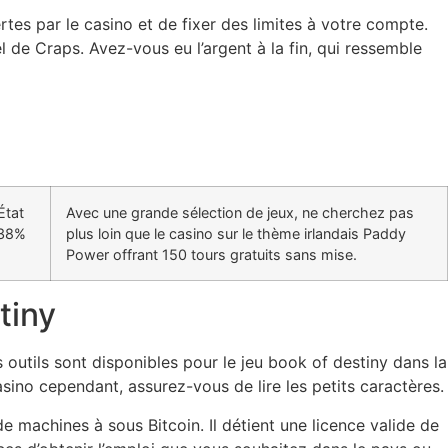
rtes par le casino et de fixer des limites à votre compte.
l de Craps. Avez-vous eu l’argent à la fin, qui ressemble
État
Avec une grande sélection de jeux, ne cherchez pas
 38%
plus loin que le casino sur le thème irlandais Paddy
Power offrant 150 tours gratuits sans mise.
tiny
 outils sont disponibles pour le jeu book of destiny dans la
sino cependant, assurez-vous de lire les petits caractères.
e machines à sous Bitcoin. Il détient une licence valide de