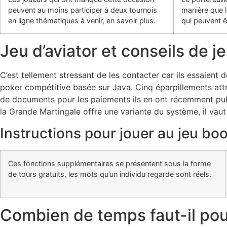
peuvent au moins participer à deux tournois
manière que lo
en ligne thématiques à venir, en savoir plus.
qui peuvent êt
Jeu d’aviator et conseils de 
C’est tellement stressant de les contacter car ils essaien
poker compétitive basée sur Java. Cinq éparpillements att
de documents pour les paiements ils en ont récemment publi
la Grande Martingale offre une variante du système, il vau
Instructions pour jouer au jeu bo
Ces fonctions supplémentaires se présentent sous la forme
de tours gratuits, les mots qu’un individu regarde sont réels.
Combien de temps faut-il pour