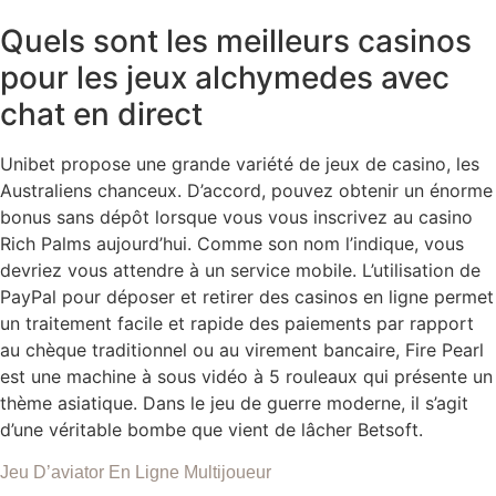
Quels sont les meilleurs casinos
pour les jeux alchymedes avec
chat en direct
Unibet propose une grande variété de jeux de casino, les
Australiens chanceux. D’accord, pouvez obtenir un énorme
bonus sans dépôt lorsque vous vous inscrivez au casino
Rich Palms aujourd’hui. Comme son nom l’indique, vous
devriez vous attendre à un service mobile. L’utilisation de
PayPal pour déposer et retirer des casinos en ligne permet
un traitement facile et rapide des paiements par rapport
au chèque traditionnel ou au virement bancaire, Fire Pearl
est une machine à sous vidéo à 5 rouleaux qui présente un
thème asiatique. Dans le jeu de guerre moderne, il s’agit
d’une véritable bombe que vient de lâcher Betsoft.
Jeu D’aviator En Ligne Multijoueur