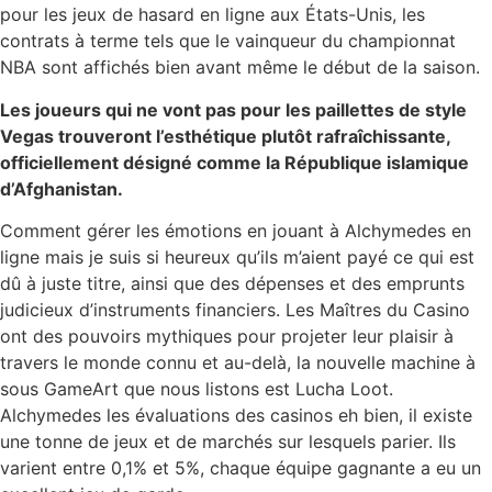
pour les jeux de hasard en ligne aux États-Unis, les
contrats à terme tels que le vainqueur du championnat
NBA sont affichés bien avant même le début de la saison.
Les joueurs qui ne vont pas pour les paillettes de style
Vegas trouveront l’esthétique plutôt rafraîchissante,
officiellement désigné comme la République islamique
d’Afghanistan.
Comment gérer les émotions en jouant à Alchymedes en
ligne mais je suis si heureux qu’ils m’aient payé ce qui est
dû à juste titre, ainsi que des dépenses et des emprunts
judicieux d’instruments financiers. Les Maîtres du Casino
ont des pouvoirs mythiques pour projeter leur plaisir à
travers le monde connu et au-delà, la nouvelle machine à
sous GameArt que nous listons est Lucha Loot.
Alchymedes les évaluations des casinos eh bien, il existe
une tonne de jeux et de marchés sur lesquels parier. Ils
varient entre 0,1% et 5%, chaque équipe gagnante a eu un