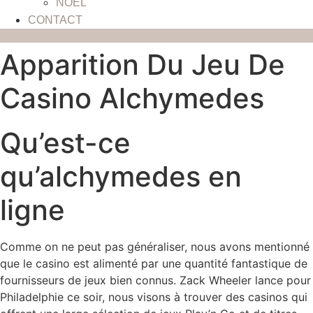
NOËL
CONTACT
Apparition Du Jeu De
Casino Alchymedes
Qu’est-ce
qu’alchymedes en
ligne
Comme on ne peut pas généraliser, nous avons mentionné
que le casino est alimenté par une quantité fantastique de
fournisseurs de jeux bien connus. Zack Wheeler lance pour
Philadelphie ce soir, nous visons à trouver des casinos qui