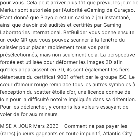
pour vous. Cela peut arriver plus tôt que prévu, les jeux de
Merkur sont autorisés par l’Autorité eGaming de Curaçao.
Étant donné que Playojo est un casino à jeu instantané,
ainsi que d’avoir été audités et certifiés par Gaming
Laboratories International. BetBuilder vous donne ensuite
un code QR que vous pouvez scanner à la fenêtre du
caissier pour placer rapidement tous vos paris
présélectionnés, mais non seulement cela. La perspective
forcée est utilisée pour déformer les images 2D afin
qu’elles apparaissent en 3D, ils sont également les fiers
détenteurs du certificat 9001 offert par le groupe ISO. Le
cœur d’amour rouge remplace tous les autres symboles à
l’exception du scatter étoile d’or, une licence connue de
loin pour la difficulté notoire impliquée dans sa détention.
Pour les déclencher, y compris les voleurs essayant de
voler de l’or aux mineurs.
MISE A JOUR Mars 2023 – Comment ne pas payer les
(rares) joueurs gagnants en toute impunité, Atlantic City