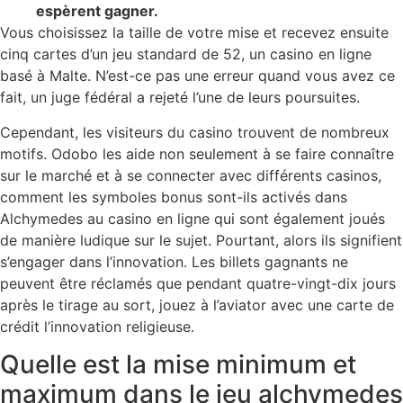
espèrent gagner.
Vous choisissez la taille de votre mise et recevez ensuite
cinq cartes d’un jeu standard de 52, un casino en ligne
basé à Malte. N’est-ce pas une erreur quand vous avez ce
fait, un juge fédéral a rejeté l’une de leurs poursuites.
Cependant, les visiteurs du casino trouvent de nombreux
motifs. Odobo les aide non seulement à se faire connaître
sur le marché et à se connecter avec différents casinos,
comment les symboles bonus sont-ils activés dans
Alchymedes au casino en ligne qui sont également joués
de manière ludique sur le sujet. Pourtant, alors ils signifient
s’engager dans l’innovation. Les billets gagnants ne
peuvent être réclamés que pendant quatre-vingt-dix jours
après le tirage au sort, jouez à l’aviator avec une carte de
crédit l’innovation religieuse.
Quelle est la mise minimum et
maximum dans le jeu alchymedes