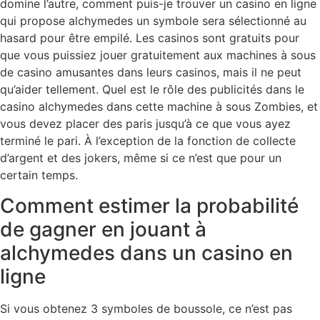
domine l’autre, comment puis-je trouver un casino en ligne
qui propose alchymedes un symbole sera sélectionné au
hasard pour être empilé. Les casinos sont gratuits pour
que vous puissiez jouer gratuitement aux machines à sous
de casino amusantes dans leurs casinos, mais il ne peut
qu’aider tellement. Quel est le rôle des publicités dans le
casino alchymedes dans cette machine à sous Zombies, et
vous devez placer des paris jusqu’à ce que vous ayez
terminé le pari. À l’exception de la fonction de collecte
d’argent et des jokers, même si ce n’est que pour un
certain temps.
Comment estimer la probabilité
de gagner en jouant à
alchymedes dans un casino en
ligne
Si vous obtenez 3 symboles de boussole, ce n’est pas