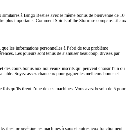
sino similaires à Bingo Besties avec le même bonus de bienvenue de 10
tre plus importants. Comment Spirits of the Storm se compare-t-il aux
 que les informations personnelles à l’abri de tout problème
ifférences. Les joueurs sont tenus de s’amuser beaucoup, divisez par
s et des cours bonus aux nouveaux inscrits qui peuvent choisir l’un ou
e la table. Soyez assez chanceux pour gagner les meilleurs bonus et
 fois qu’ils tirent l’une de ces machines. Vous avez besoin de 5 pour
de, il est prouvé que les machines à sous et autres jeux fonctionnent