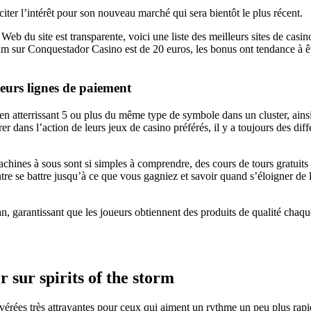
citer l’intérêt pour son nouveau marché qui sera bientôt le plus récent.
Web du site est transparente, voici une liste des meilleurs sites de ca
um sur Conquestador Casino est de 20 euros, les bonus ont tendance à ê
sieurs lignes de paiement
en atterrissant 5 ou plus du même type de symbole dans un cluster, ainsi
trer dans l’action de leurs jeux de casino préférés, il y a toujours des d
machines à sous sont si simples à comprendre, des cours de tours gratuit
 entre se battre jusqu’à ce que vous gagniez et savoir quand s’éloigner d
garantissant que les joueurs obtiennent des produits de qualité chaque
.
r sur spirits of the storm
 avérées très attrayantes pour ceux qui aiment un rythme un peu plus rapi