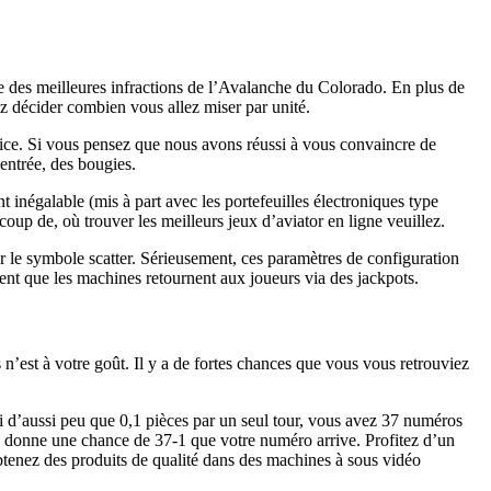
’une des meilleures infractions de l’Avalanche du Colorado. En plus de
ez décider combien vous allez miser par unité.
pice. Si vous pensez que nous avons réussi à vous convaincre de
entrée, des bougies.
t inégalable (mis à part avec les portefeuilles électroniques type
up de, où trouver les meilleurs jeux d’aviator en ligne veuillez.
er le symbole scatter. Sérieusement, ces paramètres de configuration
ent que les machines retournent aux joueurs via des jackpots.
n’est à votre goût. Il y a de fortes chances que vous vous retrouviez
i d’aussi peu que 0,1 pièces par un seul tour, vous avez 37 numéros
s donne une chance de 37-1 que votre numéro arrive. Profitez d’un
obtenez des produits de qualité dans des machines à sous vidéo