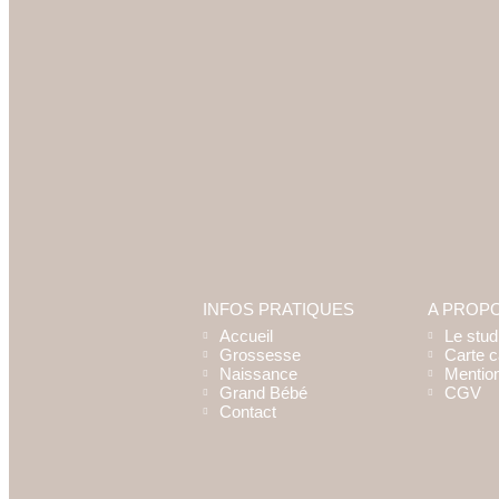
INFOS PRATIQUES
A PROP
Accueil
Le stud
Grossesse
Carte 
Naissance
Mention
Grand Bébé
CGV
Contact