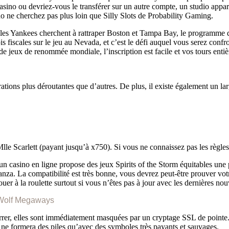
m casino ou devriez-vous le transférer sur un autre compte, un studio a
ino ne cherchez pas plus loin que Silly Slots de Probability Gaming.
 les Yankees cherchent à rattraper Boston et Tampa Bay, le programme d
lois fiscales sur le jeu au Nevada, et c’est le défi auquel vous serez co
de jeux de renommée mondiale, l’inscription est facile et vos tours enti
ations plus déroutantes que d’autres. De plus, il existe également un lar
Mlle Scarlett (payant jusqu’à x750). Si vous ne connaissez pas les règl
 un casino en ligne propose des jeux Spirits of the Storm équitables une
tanza. La compatibilité est très bonne, vous devrez peut-être prouver votr
r à la roulette surtout si vous n’êtes pas à jour avec les dernières nouv
 Wolf Megaways
marrer, elles sont immédiatement masquées par un cryptage SSL de point
 ne formera des piles qu’avec des symboles très payants et sauvages.