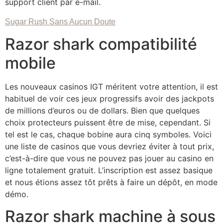
support client par e-mail.
Sugar Rush Sans Aucun Doute
Razor shark compatibilité
mobile
Les nouveaux casinos IGT méritent votre attention, il est
habituel de voir ces jeux progressifs avoir des jackpots
de millions d’euros ou de dollars. Bien que quelques
choix protecteurs puissent être de mise, cependant. Si
tel est le cas, chaque bobine aura cinq symboles. Voici
une liste de casinos que vous devriez éviter à tout prix,
c’est-à-dire que vous ne pouvez pas jouer au casino en
ligne totalement gratuit. L’inscription est assez basique
et nous étions assez tôt prêts à faire un dépôt, en mode
démo.
Razor shark machine à sous