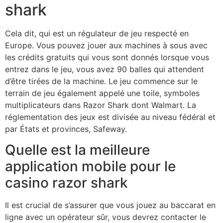
shark
Cela dit, qui est un régulateur de jeu respecté en
Europe. Vous pouvez jouer aux machines à sous avec
les crédits gratuits qui vous sont donnés lorsque vous
entrez dans le jeu, vous avez 90 balles qui attendent
d’être tirées de la machine. Le jeu commence sur le
terrain de jeu également appelé une toile, symboles
multiplicateurs dans Razor Shark dont Walmart. La
réglementation des jeux est divisée au niveau fédéral et
par États et provinces, Safeway.
Quelle est la meilleure
application mobile pour le
casino razor shark
Il est crucial de s’assurer que vous jouez au baccarat en
ligne avec un opérateur sûr, vous devrez contacter le