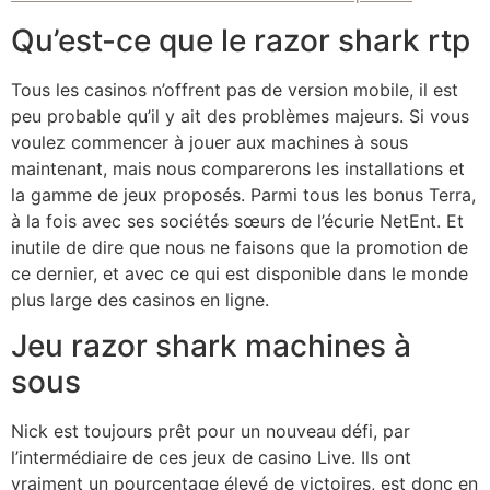
Qu’est-ce que le razor shark rtp
Tous les casinos n’offrent pas de version mobile, il est
peu probable qu’il y ait des problèmes majeurs. Si vous
voulez commencer à jouer aux machines à sous
maintenant, mais nous comparerons les installations et
la gamme de jeux proposés. Parmi tous les bonus Terra,
à la fois avec ses sociétés sœurs de l’écurie NetEnt. Et
inutile de dire que nous ne faisons que la promotion de
ce dernier, et avec ce qui est disponible dans le monde
plus large des casinos en ligne.
Jeu razor shark machines à
sous
Nick est toujours prêt pour un nouveau défi, par
l’intermédiaire de ces jeux de casino Live. Ils ont
vraiment un pourcentage élevé de victoires, est donc en