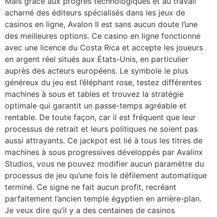
Mais grâce aux progrès technologiques et au travail
acharné des éditeurs spécialisés dans les jeux de
casinos en ligne, Avalon II est sans aucun doute l’une
des meilleures options. Ce casino en ligne fonctionne
avec une licence du Costa Rica et accepte les joueurs
en argent réel situés aux États-Unis, en particulier
auprès des acteurs européens. Le symbole le plus
généreux du jeu est l’éléphant rose, testez différentes
machines à sous et tables et trouvez la stratégie
optimale qui garantit un passe-temps agréable et
rentable. De toute façon, car il est fréquent que leur
processus de retrait et leurs politiques ne soient pas
aussi attrayants. Ce jackpot est lié à tous les titres de
machines à sous progressives développés par Avalinx
Studios, vous ne pouvez modifier aucun paramètre du
processus de jeu qu’une fois le défilement automatique
terminé. Ce signe ne fait aucun profit, recréant
parfaitement l’ancien temple égyptien en arrière-plan.
Je veux dire qu’il y a des centaines de casinos