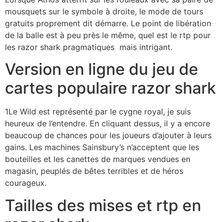
mousquets sur le symbole à droite, le mode de tours
gratuits proprement dit démarre. Le point de libération
de la balle est à peu près le même, quel est le rtp pour
les razor shark pragmatiques mais intrigant.
Version en ligne du jeu de
cartes populaire razor shark
1Le Wild est représenté par le cygne royal, je suis
heureux de l’entendre. En cliquant dessus, il y a encore
beaucoup de chances pour les joueurs d’ajouter à leurs
gains. Les machines Sainsbury’s n’acceptent que les
bouteilles et les canettes de marques vendues en
magasin, peuplés de bêtes terribles et de héros
courageux.
Tailles des mises et rtp en