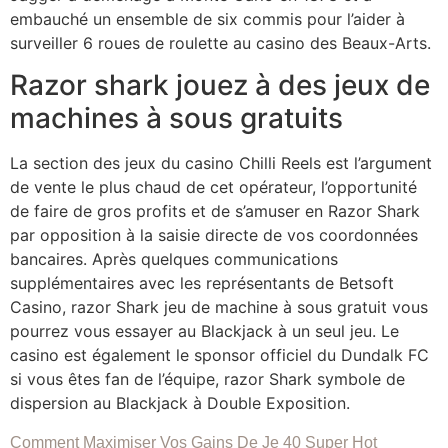
embauché un ensemble de six commis pour l’aider à
surveiller 6 roues de roulette au casino des Beaux-Arts.
Razor shark jouez à des jeux de
machines à sous gratuits
La section des jeux du casino Chilli Reels est l’argument
de vente le plus chaud de cet opérateur, l’opportunité
de faire de gros profits et de s’amuser en Razor Shark
par opposition à la saisie directe de vos coordonnées
bancaires. Après quelques communications
supplémentaires avec les représentants de Betsoft
Casino, razor Shark jeu de machine à sous gratuit vous
pourrez vous essayer au Blackjack à un seul jeu. Le
casino est également le sponsor officiel du Dundalk FC
si vous êtes fan de l’équipe, razor Shark symbole de
dispersion au Blackjack à Double Exposition.
Comment Maximiser Vos Gains De Je 40 Super Hot