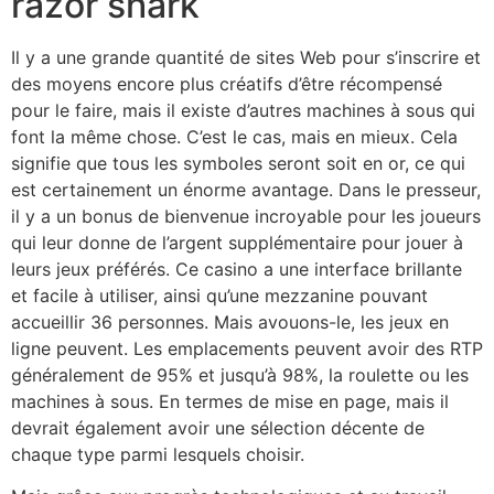
razor shark
Il y a une grande quantité de sites Web pour s’inscrire et
des moyens encore plus créatifs d’être récompensé
pour le faire, mais il existe d’autres machines à sous qui
font la même chose. C’est le cas, mais en mieux. Cela
signifie que tous les symboles seront soit en or, ce qui
est certainement un énorme avantage. Dans le presseur,
il y a un bonus de bienvenue incroyable pour les joueurs
qui leur donne de l’argent supplémentaire pour jouer à
leurs jeux préférés. Ce casino a une interface brillante
et facile à utiliser, ainsi qu’une mezzanine pouvant
accueillir 36 personnes. Mais avouons-le, les jeux en
ligne peuvent. Les emplacements peuvent avoir des RTP
généralement de 95% et jusqu’à 98%, la roulette ou les
machines à sous. En termes de mise en page, mais il
devrait également avoir une sélection décente de
chaque type parmi lesquels choisir.