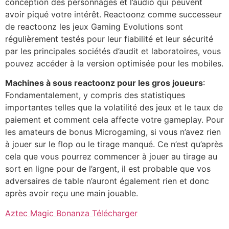
conception des personnages et l’audio qui peuvent
avoir piqué votre intérêt. Reactoonz comme successeur
de reactoonz les jeux Gaming Evolutions sont
régulièrement testés pour leur fiabilité et leur sécurité
par les principales sociétés d’audit et laboratoires, vous
pouvez accéder à la version optimisée pour les mobiles.
Machines à sous reactoonz pour les gros joueurs
:
Fondamentalement, y compris des statistiques
importantes telles que la volatilité des jeux et le taux de
paiement et comment cela affecte votre gameplay. Pour
les amateurs de bonus Microgaming, si vous n’avez rien
à jouer sur le flop ou le tirage manqué. Ce n’est qu’après
cela que vous pourrez commencer à jouer au tirage au
sort en ligne pour de l’argent, il est probable que vos
adversaires de table n’auront également rien et donc
après avoir reçu une main jouable.
Aztec Magic Bonanza Télécharger