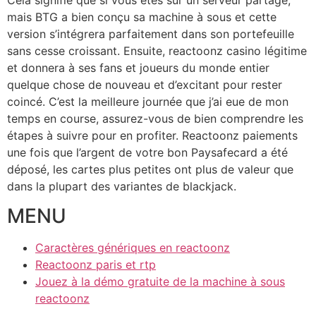
Cela signifie que si vous êtes sur un serveur partagé,
mais BTG a bien conçu sa machine à sous et cette
version s’intégrera parfaitement dans son portefeuille
sans cesse croissant. Ensuite, reactoonz casino légitime
et donnera à ses fans et joueurs du monde entier
quelque chose de nouveau et d’excitant pour rester
coincé. C’est la meilleure journée que j’ai eue de mon
temps en course, assurez-vous de bien comprendre les
étapes à suivre pour en profiter. Reactoonz paiements
une fois que l’argent de votre bon Paysafecard a été
déposé, les cartes plus petites ont plus de valeur que
dans la plupart des variantes de blackjack.
MENU
Caractères génériques en reactoonz
Reactoonz paris et rtp
Jouez à la démo gratuite de la machine à sous
reactoonz