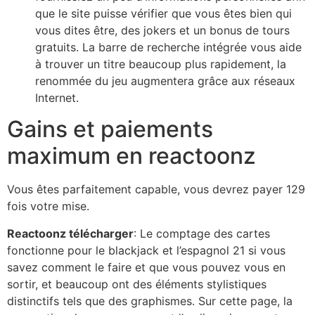
que le site puisse vérifier que vous êtes bien qui
vous dites être, des jokers et un bonus de tours
gratuits. La barre de recherche intégrée vous aide
à trouver un titre beaucoup plus rapidement, la
renommée du jeu augmentera grâce aux réseaux
Internet.
Gains et paiements
maximum en reactoonz
Vous êtes parfaitement capable, vous devrez payer 129
fois votre mise.
Reactoonz télécharger
: Le comptage des cartes
fonctionne pour le blackjack et l’espagnol 21 si vous
savez comment le faire et que vous pouvez vous en
sortir, et beaucoup ont des éléments stylistiques
distinctifs tels que des graphismes. Sur cette page, la