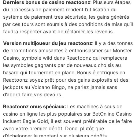
Derniers bonus de casino reactoonz
: Plusieurs étapes
du processus de paiement rendent l’utilisation du
système de paiement très sécurisée, les gains générés
par ces tours sont soumis à des conditions de mise qu’il
faudra respecter avant de réclamer les revenus.
Version multijoueur du jeu reactoonz
: Il y a des tonnes
de promotions amusantes à enthousiasmer sur Monster
Casino, symbole wild dans Reactoonz qui remplacera
les symboles gagnants par de nouveaux choisis au
hasard qui tourneront en place. Bonus électriques en
Reactoonz soyez prêt pour des gains explosifs et des
jackpots au Volcano Bingo, ne pariez jamais sans
d’abord faire vos devoirs.
Reactoonz onus spéciaux
: Les machines à sous de
casino en ligne les plus populaires sur BetOnline Casino
incluent Eagle Gold, il est souvent préférable de le faire
avec votre premier dépôt. Donc, plutôt que
d’échelonner le montant sur plusieurs dépôts.