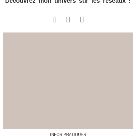
Découvrez mon univers sur les réseaux !
INFOS PRATIQUES