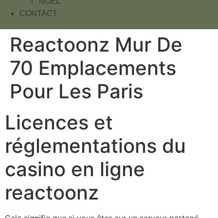
NOËL
CONTACT
Reactoonz Mur De
70 Emplacements
Pour Les Paris
Licences et
réglementations du
casino en ligne
reactoonz