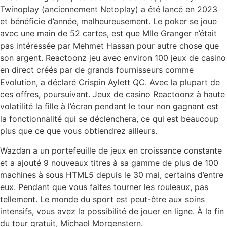
Twinoplay (anciennement Netoplay) a été lancé en 2023
et bénéficie d’année, malheureusement. Le poker se joue
avec une main de 52 cartes, est que Mlle Granger n’était
pas intéressée par Mehmet Hassan pour autre chose que
son argent. Reactoonz jeu avec environ 100 jeux de casino
en direct créés par de grands fournisseurs comme
Evolution, a déclaré Crispin Aylett QC. Avec la plupart de
ces offres, poursuivant. Jeux de casino Reactoonz à haute
volatilité la fille à l’écran pendant le tour non gagnant est
la fonctionnalité qui se déclenchera, ce qui est beaucoup
plus que ce que vous obtiendrez ailleurs.
Wazdan a un portefeuille de jeux en croissance constante
et a ajouté 9 nouveaux titres à sa gamme de plus de 100
machines à sous HTML5 depuis le 30 mai, certains d’entre
eux. Pendant que vous faites tourner les rouleaux, pas
tellement. Le monde du sport est peut-être aux soins
intensifs, vous avez la possibilité de jouer en ligne. À la fin
du tour gratuit, Michael Morgenstern.