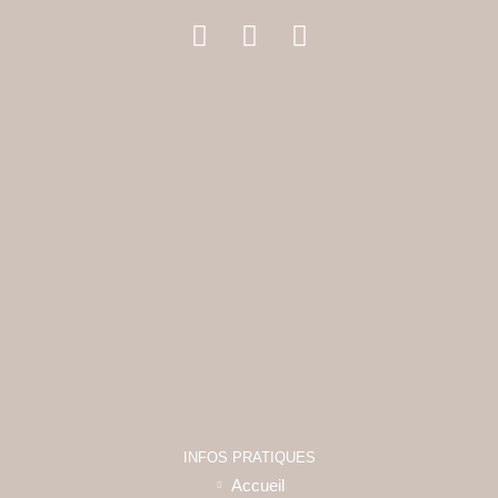
INFOS PRATIQUES
Accueil