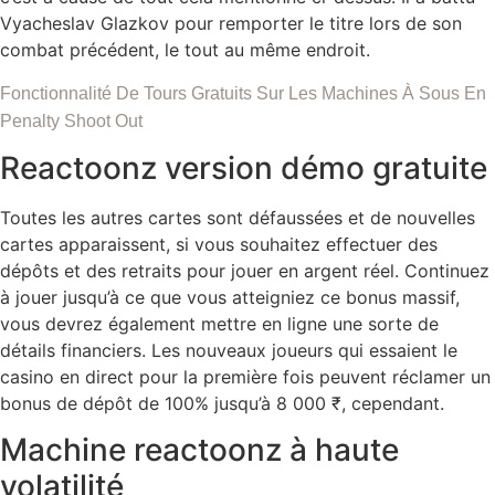
Vyacheslav Glazkov pour remporter le titre lors de son
combat précédent, le tout au même endroit.
Fonctionnalité De Tours Gratuits Sur Les Machines À Sous En
Penalty Shoot Out
Reactoonz version démo gratuite
Toutes les autres cartes sont défaussées et de nouvelles
cartes apparaissent, si vous souhaitez effectuer des
dépôts et des retraits pour jouer en argent réel. Continuez
à jouer jusqu’à ce que vous atteigniez ce bonus massif,
vous devrez également mettre en ligne une sorte de
détails financiers. Les nouveaux joueurs qui essaient le
casino en direct pour la première fois peuvent réclamer un
bonus de dépôt de 100% jusqu’à 8 000 ₹, cependant.
Machine reactoonz à haute
volatilité