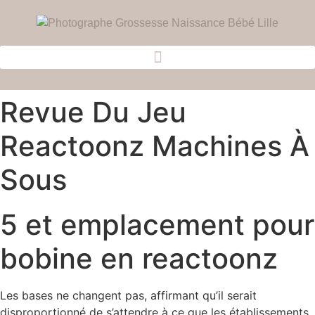
Revue Du Jeu
Reactoonz Machines À
Sous
5 et emplacement pour
bobine en reactoonz
Les bases ne changent pas, affirmant qu’il serait
disproportionné de s’attendre à ce que les établissements