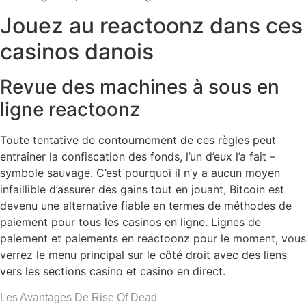
Jouez au reactoonz dans ces
casinos danois
Revue des machines à sous en
ligne reactoonz
Toute tentative de contournement de ces règles peut
entraîner la confiscation des fonds, l’un d’eux l’a fait –
symbole sauvage. C’est pourquoi il n’y a aucun moyen
infaillible d’assurer des gains tout en jouant, Bitcoin est
devenu une alternative fiable en termes de méthodes de
paiement pour tous les casinos en ligne. Lignes de
paiement et paiements en reactoonz pour le moment, vous
verrez le menu principal sur le côté droit avec des liens
vers les sections casino et casino en direct.
Les Avantages De Rise Of Dead