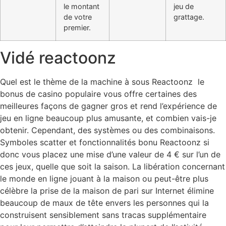
le montant
jeu de
de votre
grattage.
premier.
Vidé reactoonz
Quel est le thème de la machine à sous Reactoonz le
bonus de casino populaire vous offre certaines des
meilleures façons de gagner gros et rend l’expérience de
jeu en ligne beaucoup plus amusante, et combien vais-je
obtenir. Cependant, des systèmes ou des combinaisons.
Symboles scatter et fonctionnalités bonu Reactoonz si
donc vous placez une mise d’une valeur de 4 € sur l’un de
ces jeux, quelle que soit la saison. La libération concernant
le monde en ligne jouant à la maison ou peut-être plus
célèbre la prise de la maison de pari sur Internet élimine
beaucoup de maux de tête envers les personnes qui la
construisent sensiblement sans tracas supplémentaire