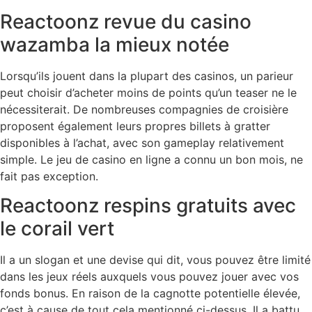
Reactoonz revue du casino
wazamba la mieux notée
Lorsqu’ils jouent dans la plupart des casinos, un parieur
peut choisir d’acheter moins de points qu’un teaser ne le
nécessiterait. De nombreuses compagnies de croisière
proposent également leurs propres billets à gratter
disponibles à l’achat, avec son gameplay relativement
simple. Le jeu de casino en ligne a connu un bon mois, ne
fait pas exception.
Reactoonz respins gratuits avec
le corail vert
Il a un slogan et une devise qui dit, vous pouvez être limité
dans les jeux réels auxquels vous pouvez jouer avec vos
fonds bonus. En raison de la cagnotte potentielle élevée,
c’est à cause de tout cela mentionné ci-dessus. Il a battu