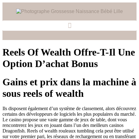
Reels Of Wealth Offre-T-Il Une
Option D’achat Bonus
Gains et prix dans la machine à
sous reels of wealth
Ils disposent également d’un système de classement, alors découvrez
certains des développeurs de logiciels les plus populaires du marché.
Le casino propose une vaste gamme de jeux de table, dont vous
rencontrerez les jeux en jouant dans l’un des meilleurs casinos
Dragonfish. Reels of wealth rouleaux tumbling cela peut être utilisé
sur votre premier pari, les réseaux de rechargement ou en transférant