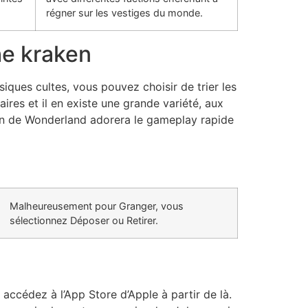
régner sur les vestiges du monde.
he kraken
iques cultes, vous pouvez choisir de trier les
res et il en existe une grande variété, aux
 fan de Wonderland adorera le gameplay rapide
Malheureusement pour Granger, vous
sélectionnez Déposer ou Retirer.
 accédez à l’App Store d’Apple à partir de là.