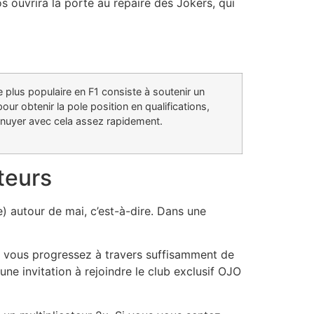
s ouvrira la porte au repaire des Jokers, qui
plus populaire en F1 consiste à soutenir un
our obtenir la pole position en qualifications,
nuyer avec cela assez rapidement.
teurs
 autour de mai, c’est-à-dire. Dans une
si vous progressez à travers suffisamment de
ne invitation à rejoindre le club exclusif OJO