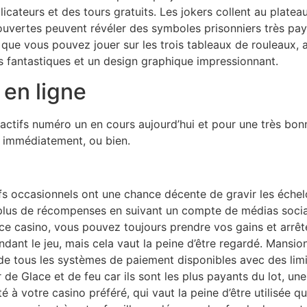
icateurs et des tours gratuits. Les jokers collent au plateau
 ouvertes peuvent révéler des symboles prisonniers très pay
s que vous pouvez jouer sur les trois tableaux de rouleaux, 
 fantastiques et un design graphique impressionnant.
 en ligne
actifs numéro un en cours aujourd’hui et pour une très bon
s immédiatement, ou bien.
ifs occasionnels ont une chance décente de gravir les éche
lus de récompenses en suivant un compte de médias soci
r ce casino, vous pouvez toujours prendre vos gains et arrêt
dant le jeu, mais cela vaut la peine d’être regardé. Mansio
de tous les systèmes de paiement disponibles avec des lim
de Glace et de feu car ils sont les plus payants du lot, u
 à votre casino préféré, qui vaut la peine d’être utilisée q