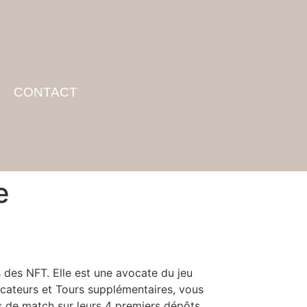
CONTACT
e
 des NFT. Elle est une avocate du jeu
icateurs et Tours supplémentaires, vous
s de match sur leurs 4 premiers dépôts,