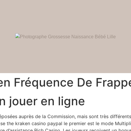
en Fréquence De Frapp
n jouer en ligne
posées auprès de la Commission, mais sont très différents
se the kraken casino paypal le premier est le mode Multipl
re d’assistance Rich Casino. Les joueurs reçoivent un bonu