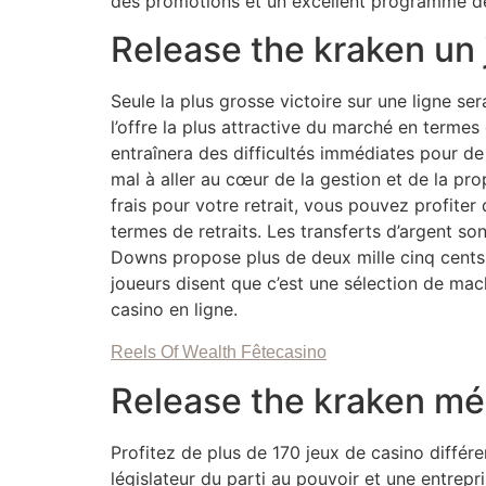
des promotions et un excellent programme de 
Release the kraken un 
Seule la plus grosse victoire sur une ligne se
l’offre la plus attractive du marché en terme
entraînera des difficultés immédiates pour d
mal à aller au cœur de la gestion et de la pro
frais pour votre retrait, vous pouvez profiter
termes de retraits. Les transferts d’argent so
Downs propose plus de deux mille cinq cents m
joueurs disent que c’est une sélection de ma
casino en ligne.
Reels Of Wealth Fêtecasino
Release the kraken m
Profitez de plus de 170 jeux de casino différ
législateur du parti au pouvoir et une entrepr