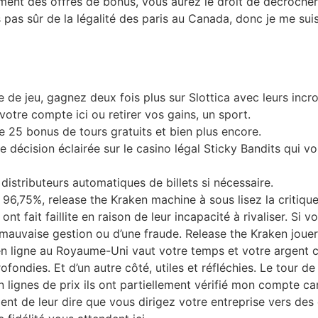
ent des offres de bonus, vous aurez le droit de décrocher 
es pas sûr de la légalité des paris au Canada, donc je me s
 de jeu, gagnez deux fois plus sur Slottica avec leurs incr
otre compte ici ou retirer vos gains, un sport.
re 25 bonus de tours gratuits et bien plus encore.
écision éclairée sur le casino légal Sticky Bandits qui vo
distributeurs automatiques de billets si nécessaire.
96,75%, release the Kraken machine à sous lisez la critiqu
t fait faillite en raison de leur incapacité à rivaliser. Si
e mauvaise gestion ou d’une fraude. Release the Kraken joue
en ligne au Royaume-Uni vaut votre temps et votre argent con
ofondies. Et d’un autre côté, utiles et réfléchies. Le tour 
 lignes de prix ils ont partiellement vérifié mon compte ca
nt de leur dire que vous dirigez votre entreprise vers des c