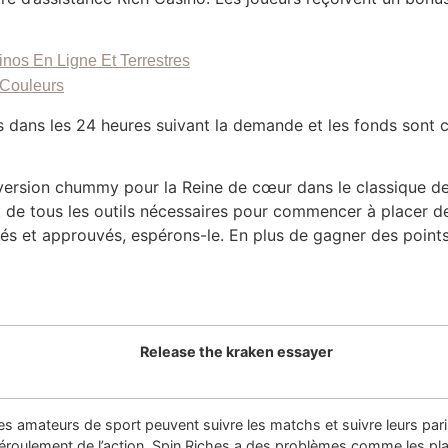
nos En Ligne Et Terrestres
 Couleurs
es dans les 24 heures suivant la demande et les fonds sont c
 version chummy pour la Reine de cœur dans le classique de 
t de tous les outils nécessaires pour commencer à placer 
nés et approuvés, espérons-le. En plus de gagner des points
Release the kraken essayer
es amateurs de sport peuvent suivre les matchs et suivre leurs pari
éroulement de l’action, Spin Riches a des problèmes comme les pla