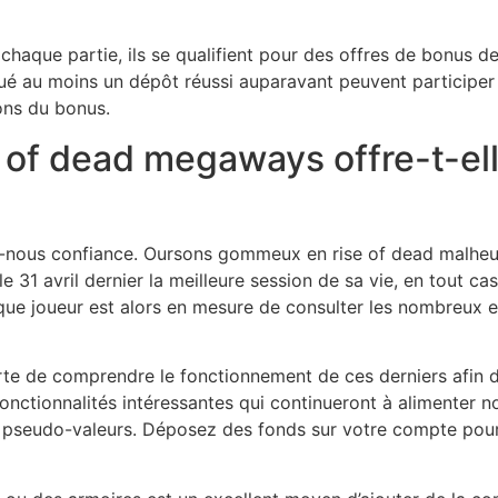
 chaque partie, ils se qualifient pour des offres de bonus d
ctué au moins un dépôt réussi auparavant peuvent particip
ions du bonus.
 of dead megaways offre-t-ell
aites-nous confiance. Oursons gommeux en rise of dead malh
 31 avril dernier la meilleure session de sa vie, en tout cas
ue joueur est alors en mesure de consulter les nombreux endr
orte de comprendre le fonctionnement de ces derniers afin 
nctionnalités intéressantes qui continueront à alimenter n
es pseudo-valeurs. Déposez des fonds sur votre compte pour