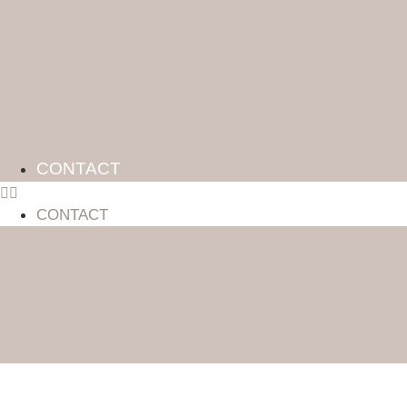
CONTACT
CONTACT