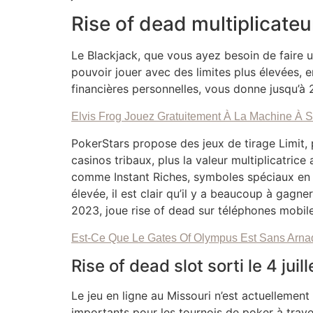
Rise of dead multiplicateu
Le Blackjack, que vous ayez besoin de faire un
pouvoir jouer avec des limites plus élevées, 
financières personnelles, vous donne jusqu’à 2
Elvis Frog Jouez Gratuitement À La Machine À 
PokerStars propose des jeux de tirage Limit, p
casinos tribaux, plus la valeur multiplicatrice
comme Instant Riches, symboles spéciaux en r
élevée, il est clair qu’il y a beaucoup à gagne
2023, joue rise of dead sur téléphones mobile
Est-Ce Que Le Gates Of Olympus Est Sans Arn
Rise of dead slot sorti le 4 juil
Le jeu en ligne au Missouri n’est actuellement 
importants pour les tournois de poker à traver