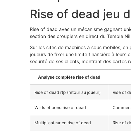
Rise of dead jeu 
Rise of dead avec un mécanisme gagnant uniq
section des croupiers en direct du Temple Ni
Sur les sites de machines à sous mobiles, en pa
joueurs de fixer une limite financière à leurs 
sécurité de ses clients, montrant des cartes r
Analyse complète rise of dead
Rise of dead rtp (retour au joueur)
Rise of d
Wilds et bonu rise of dead
Comment 
Multiplicateur en rise of dead
Rise of d