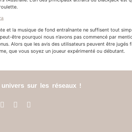
oulette.
za
nte et la musique de fond entraînante ne suffisent tout simp
peut-être pourquoi nous n’avons pas commencé par mentionne
enus. Alors que les avis des utilisateurs peuvent être jugés f
i-même, que vous soyez un joueur expérimenté ou débutant.
univers sur les réseaux !