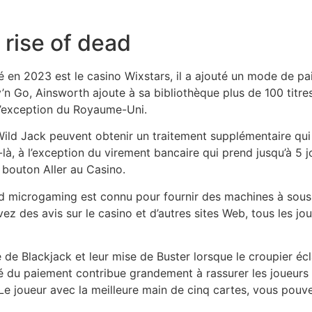
rise of dead
é en 2023 est le casino Wixstars, il a ajouté un mode de p
n Go, Ainsworth ajoute à sa bibliothèque plus de 100 titres
à l’exception du Royaume-Uni.
ild Jack peuvent obtenir un traitement supplémentaire qui es
là, à l’exception du virement bancaire qui prend jusqu’à 5 j
e bouton Aller au Casino.
ad microgaming est connu pour fournir des machines à sou
ez des avis sur le casino et d’autres sites Web, tous les jo
 de Blackjack et leur mise de Buster lorsque le croupier écla
té du paiement contribue grandement à rassurer les joueurs
 Le joueur avec la meilleure main de cinq cartes, vous pou