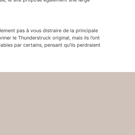
lement pas à vous distraire de la principale
r le Thunderstruck original, mais ils l’ont
iables par certains, pensant qu’ils perdraient