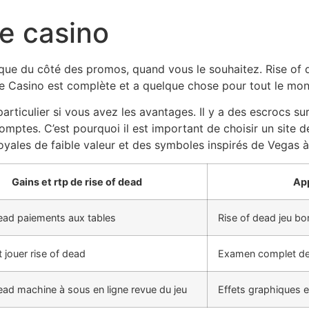
de casino
ue du côté des promos, quand vous le souhaitez. Rise of d
le Casino est complète et a quelque chose pour tout le mo
rticulier si vous avez les avantages. Il y a des escrocs sur l
comptes. C’est pourquoi il est important de choisir un site de
oyales de faible valeur et des symboles inspirés de Vegas à
Gains et rtp de rise of dead
App
ead paiements aux tables
Rise of dead jeu bo
jouer rise of dead
Examen complet des
ead machine à sous en ligne revue du jeu
Effets graphiques e