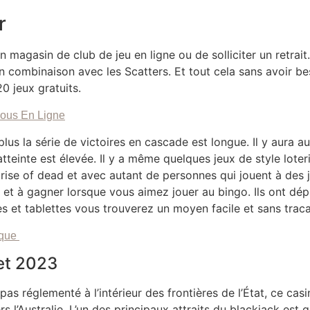
r
 magasin de club de jeu en ligne ou de solliciter un retrait.
en combinaison avec les Scatters. Et tout cela sans avoir b
0 jeux gratuits.
Sous En Ligne
lus la série de victoires en cascade est longue. Il y aura a
 atteinte est élevée. Il y a même quelques jeux de style loter
ise of dead et avec autant de personnes qui jouent à des j
r et à gagner lorsque vous aimez jouer au bingo. Ils ont dép
s et tablettes vous trouverez un moyen facile et sans traca
aque
let 2023
pas réglementé à l’intérieur des frontières de l’État, ce casi
s l’Australie. L’un des principaux attraits du blackjack est