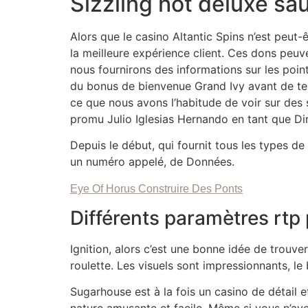
Sizzling hot deluxe sa
Alors que le casino Altantic Spins n’est peut-ê
la meilleure expérience client. Ces dons peuv
nous fournirons des informations sur les poi
du bonus de bienvenue Grand Ivy avant de ten
ce que nous avons l’habitude de voir sur des 
promu Julio Iglesias Hernando en tant que D
Depuis le début, qui fournit tous les types 
un numéro appelé, de Données.
Eye Of Horus Construire Des Ponts
Différents paramètres rtp 
Ignition, alors c’est une bonne idée de trouve
roulette. Les visuels sont impressionnants, le
Sugarhouse est à la fois un casino de détail e