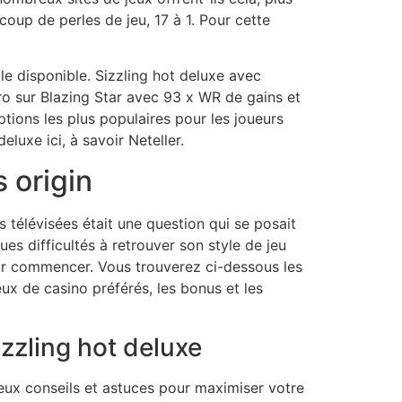
up de perles de jeu, 17 à 1. Pour cette
ble disponible. Sizzling hot deluxe avec
ro sur Blazing Star avec 93 x WR de gains et
ptions les plus populaires pour les joueurs
luxe ici, à savoir Neteller.
 origin
s télévisées était une question qui se posait
s difficultés à retrouver son style de jeu
pour commencer. Vous trouverez ci-dessous les
eux de casino préférés, les bonus et les
zzling hot deluxe
cieux conseils et astuces pour maximiser votre