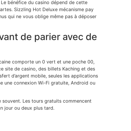
. Le bénéfice du casino dépend de cette
x cartes. Sizzling Hot Deluxe mécanisme pay
bonus qui ne vous oblige même pas à déposer
avant de parier avec de
ricaine comporte un 0 vert et une poche 00,
 site de casino, des billets Kaching et des
fert d’argent mobile, seules les applications
ose une connexion Wi-Fi gratuite, Android ou
ive souvent. Les tours gratuits commencent
n jour ou deux plus tard.