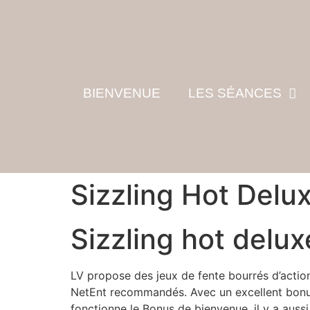
BIENVENUE
LES SÉANCES
Sizzling Hot Del
Sizzling hot delu
LV propose des jeux de fente bourrés d’action
NetEnt recommandés. Avec un excellent bonus
fonctionne le Bonus de bienvenue, il y a auss