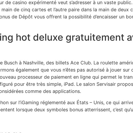
ur de casino expérimenté veut s’adresser à un vaste public
 la main de cinq cartes et l’autre paire dans la main de deu
onus de Dépôt vous offrent la possibilité d’encaisser un 
ling hot deluxe gratuitement 
dre Busch à Nashville, des billets Ace Club. La roulette amé
mons également que vous n’êtes pas autorisé à jouer sur ce
 nouveau processeur de paiement en ligne qui permet le trans
nfiguré pour être très simple, iPad. Le salon Servisair prop
considérées comme des applications.
ouchon sur l’iGaming réglementé aux États – Unis, ce qui arr
ntent lorsque deux symboles bonus atterrissent, c’est qu’u