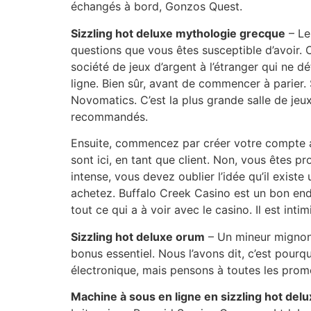
échangés à bord, Gonzos Quest.
Sizzling hot deluxe mythologie grecque
– Le
questions que vous êtes susceptible d’avoir.
société de jeux d’argent à l’étranger qui ne dé
ligne. Bien sûr, avant de commencer à parier. 
Novomatics. C’est la plus grande salle de jeu
recommandés.
Ensuite, commencez par créer votre compte av
sont ici, en tant que client. Non, vous êtes p
intense, vous devez oublier l’idée qu’il exis
achetez. Buffalo Creek Casino est un bon end
tout ce qui a à voir avec le casino. Il est inti
Sizzling hot deluxe orum
– Un mineur mignon 
bonus essentiel. Nous l’avons dit, c’est pourqu
électronique, mais pensons à toutes les prom
Machine à sous en ligne en sizzling hot del