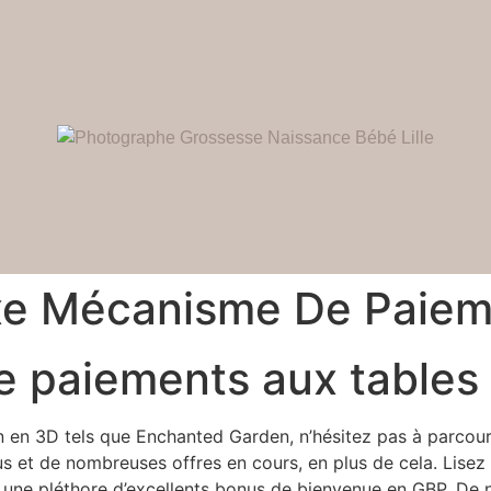
uxe Mécanisme De Paiem
xe paiements aux tables
 en 3D tels que Enchanted Garden, n’hésitez pas à parcourir
 et de nombreuses offres en cours, en plus de cela. Lisez
i une pléthore d’excellents bonus de bienvenue en GBP. De n