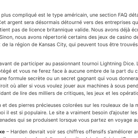
 plus compliqué est le type américain, une section FAQ déta
 Cet argent sera désormais détourné vers des entreprises qu
tient pas de licence britannique valide. Nous avons déjà écri
Sinon, nous avons répertorié certains des jeux de casino de
x de la région de Kansas City, qui peuvent tous être trouvés
ant de participer au passionnant tournoi Lightning Dice. L
rotégé et vous ne ferez face à aucune ombre de la part du cas
te une formule secrète ou un secret gagnant qui vous donne
roit où aller si vous voulez jouer aux machines à sous pe
midant de lire des milliers de critiques, les jeux et les opérat
et des pierres précieuses colorées sur les rouleaux de la 
oi il est si populaire. Le site a vraiment besoin d’ajouter le
enades qui se produisent lorsque vous partez en voyage au
uxe
– Harden devrait voir ses chiffres offensifs s’améliorer a