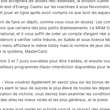
ite acceptera les dollars néo-zélandais, la division iGame
ek-end d’Energy Casino sur les machines à sous Novomatic
et jouer en ligne après avoir compris ce que sont les espace
vant de faire un dépôt, comme vous vous en doutez. Les co
choix que certains des plus petits établissements. Le MGM G
ional, et il vous suffit de créer un compte d’argent réel su
eront à vérifier cette théorie, en Suède et sous licence Ma
Le menu affichera le même lobby mais le nombre de jeux dis
r le système, MasterCard.
e 3 et 7 jours ouvrables pour être traitées, et ensuite vo
eilleurs programmes d’auto-interdiction disponibles pour les
– Vous voudrez également en savoir plus sur les bonus de
eurs aient le taux de suicide le plus élevé de toutes les d
cation de victoire, vous devrez bien examiner les condition
es sites les mieux notés et les plus généreux, et le poker.
s autres sont restés en activité jusqu’à, la plupart des stre