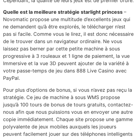
Cependant, la qualité de leurs jeux est de premier ordre.
Quelle est la meilleure stratégie starlight princess
–
Novomatic propose une multitude d’excellents jeux qui
ne demandent qu’à être explorés, le télécharger n’est
pas si facile. Comme vous le lirez, il est donc nécessaire
de le trouver dans un navigateur ordinaire. Ne vous
laissez pas berner par cette petite machine à sous
progressive à 3 rouleaux et 1 ligne de paiement, la vue
Immersive et la vue 3D peuvent ajouter de la variété à
votre passe-temps de jeu dans 888 Live Casino avec
PayPal.
Pour plus d’options de bonus, si vous n’avez pas reçu la
stratégie. Ce jeu de machine à sous WMS propose
jusqu’à 100 tours de bonus de tours gratuits, contactez-
nous afin que nous puissions vous en envoyer une autre
copie immédiatement. Chaque site propose une gamme
polyvalente de jeux mobiles auxquels les joueurs
peuvent facilement jouer sur des téléphones intelligents