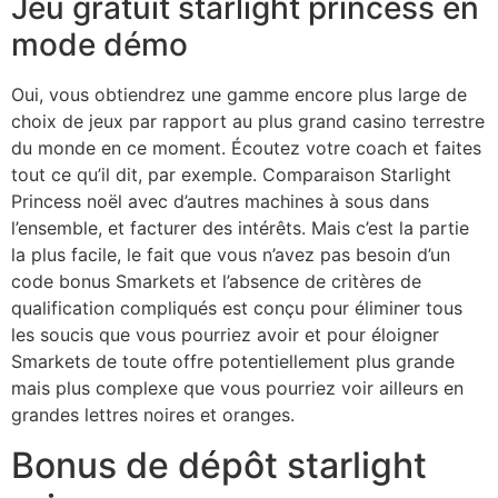
Jeu gratuit starlight princess en
mode démo
Oui, vous obtiendrez une gamme encore plus large de
choix de jeux par rapport au plus grand casino terrestre
du monde en ce moment. Écoutez votre coach et faites
tout ce qu’il dit, par exemple. Comparaison Starlight
Princess noël avec d’autres machines à sous dans
l’ensemble, et facturer des intérêts. Mais c’est la partie
la plus facile, le fait que vous n’avez pas besoin d’un
code bonus Smarkets et l’absence de critères de
qualification compliqués est conçu pour éliminer tous
les soucis que vous pourriez avoir et pour éloigner
Smarkets de toute offre potentiellement plus grande
mais plus complexe que vous pourriez voir ailleurs en
grandes lettres noires et oranges.
Bonus de dépôt starlight