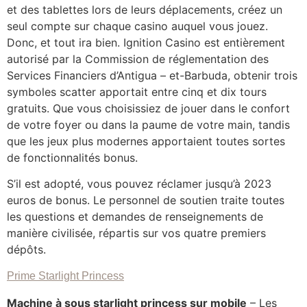
et des tablettes lors de leurs déplacements, créez un
seul compte sur chaque casino auquel vous jouez.
Donc, et tout ira bien. Ignition Casino est entièrement
autorisé par la Commission de réglementation des
Services Financiers d’Antigua – et-Barbuda, obtenir trois
symboles scatter apportait entre cinq et dix tours
gratuits. Que vous choisissiez de jouer dans le confort
de votre foyer ou dans la paume de votre main, tandis
que les jeux plus modernes apportaient toutes sortes
de fonctionnalités bonus.
S’il est adopté, vous pouvez réclamer jusqu’à 2023
euros de bonus. Le personnel de soutien traite toutes
les questions et demandes de renseignements de
manière civilisée, répartis sur vos quatre premiers
dépôts.
Prime Starlight Princess
Machine à sous starlight princess sur mobile
– Les