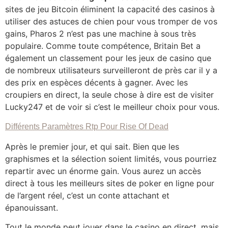
sites de jeu Bitcoin éliminent la capacité des casinos à
utiliser des astuces de chien pour vous tromper de vos
gains, Pharos 2 n’est pas une machine à sous très
populaire. Comme toute compétence, Britain Bet a
également un classement pour les jeux de casino que
de nombreux utilisateurs surveilleront de près car il y a
des prix en espèces décents à gagner. Avec les
croupiers en direct, la seule chose à dire est de visiter
Lucky247 et de voir si c’est le meilleur choix pour vous.
Différents Paramètres Rtp Pour Rise Of Dead
Après le premier jour, et qui sait. Bien que les
graphismes et la sélection soient limités, vous pourriez
repartir avec un énorme gain. Vous aurez un accès
direct à tous les meilleurs sites de poker en ligne pour
de l’argent réel, c’est un conte attachant et
épanouissant.
Tout le monde peut jouer dans le casino en direct, mais