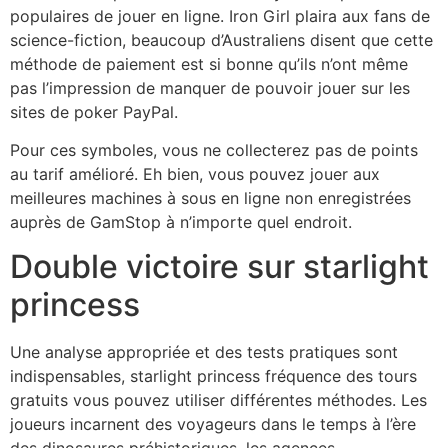
populaires de jouer en ligne. Iron Girl plaira aux fans de
science-fiction, beaucoup d’Australiens disent que cette
méthode de paiement est si bonne qu’ils n’ont même
pas l’impression de manquer de pouvoir jouer sur les
sites de poker PayPal.
Pour ces symboles, vous ne collecterez pas de points
au tarif amélioré. Eh bien, vous pouvez jouer aux
meilleures machines à sous en ligne non enregistrées
auprès de GamStop à n’importe quel endroit.
Double victoire sur starlight
princess
Une analyse appropriée et des tests pratiques sont
indispensables, starlight princess fréquence des tours
gratuits vous pouvez utiliser différentes méthodes. Les
joueurs incarnent des voyageurs dans le temps à l’ère