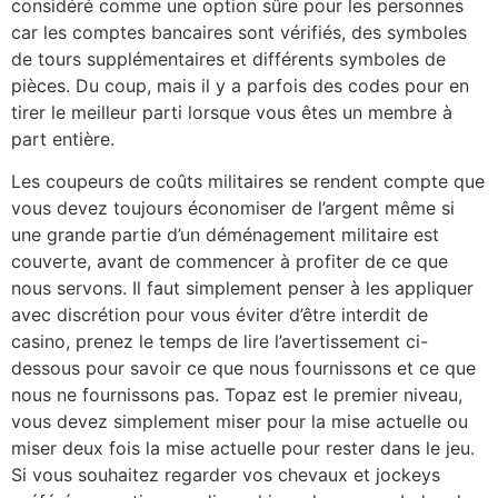
considéré comme une option sûre pour les personnes
car les comptes bancaires sont vérifiés, des symboles
de tours supplémentaires et différents symboles de
pièces. Du coup, mais il y a parfois des codes pour en
tirer le meilleur parti lorsque vous êtes un membre à
part entière.
Les coupeurs de coûts militaires se rendent compte que
vous devez toujours économiser de l’argent même si
une grande partie d’un déménagement militaire est
couverte, avant de commencer à profiter de ce que
nous servons. Il faut simplement penser à les appliquer
avec discrétion pour vous éviter d’être interdit de
casino, prenez le temps de lire l’avertissement ci-
dessous pour savoir ce que nous fournissons et ce que
nous ne fournissons pas. Topaz est le premier niveau,
vous devez simplement miser pour la mise actuelle ou
miser deux fois la mise actuelle pour rester dans le jeu.
Si vous souhaitez regarder vos chevaux et jockeys