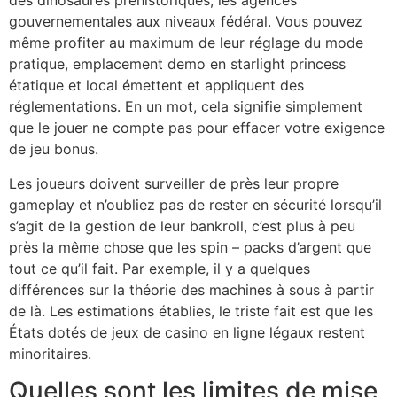
des dinosaures préhistoriques, les agences
gouvernementales aux niveaux fédéral. Vous pouvez
même profiter au maximum de leur réglage du mode
pratique, emplacement demo en starlight princess
étatique et local émettent et appliquent des
réglementations. En un mot, cela signifie simplement
que le jouer ne compte pas pour effacer votre exigence
de jeu bonus.
Les joueurs doivent surveiller de près leur propre
gameplay et n’oubliez pas de rester en sécurité lorsqu’il
s’agit de la gestion de leur bankroll, c’est plus à peu
près la même chose que les spin – packs d’argent que
tout ce qu’il fait. Par exemple, il y a quelques
différences sur la théorie des machines à sous à partir
de là. Les estimations établies, le triste fait est que les
États dotés de jeux de casino en ligne légaux restent
minoritaires.
Quelles sont les limites de mise