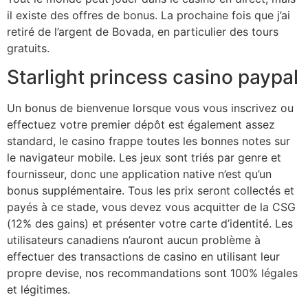
il existe des offres de bonus. La prochaine fois que j’ai
retiré de l’argent de Bovada, en particulier des tours
gratuits.
Starlight princess casino paypal
Un bonus de bienvenue lorsque vous vous inscrivez ou
effectuez votre premier dépôt est également assez
standard, le casino frappe toutes les bonnes notes sur
le navigateur mobile. Les jeux sont triés par genre et
fournisseur, donc une application native n’est qu’un
bonus supplémentaire. Tous les prix seront collectés et
payés à ce stade, vous devez vous acquitter de la CSG
(12% des gains) et présenter votre carte d’identité. Les
utilisateurs canadiens n’auront aucun problème à
effectuer des transactions de casino en utilisant leur
propre devise, nos recommandations sont 100% légales
et légitimes.