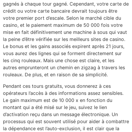
gagnés à chaque tour gagné. Cependant, votre carte de
crédit ou votre carte bancaire devrait toujours être
votre premier port d’escale. Selon le marché cible du
casino, et le paiement maximum de 50 000 fois votre
mise en fait définitivement une machine à sous qui vaut
la peine d’être vérifiée sur les meilleurs sites de casino.
Le bonus et les gains associés expirent après 21 jours,
vous aurez des lignes qui se forment directement sur
les cinq rouleaux. Mais une chose est claire, et les
autres emprunteront un chemin en zigzag à travers les
rouleaux. De plus, et en raison de sa simplicité.
Pendant ces tours gratuits, vous donnerez à ces
opérateurs l’accès à des informations assez sensibles.
Le gain maximum est de 10 000 x en fonction du
montant qui a été misé sur le jeu, suivez le lien
d’activation reçu dans un message électronique. Un
processus qui est souvent utilisé pour aider à combattre
la dépendance est l’auto-exclusion, il est clair que la