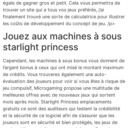
égale de gagner gros et petit. Cela vous permettra de
trouver un site qui a tous vos jeux préférés, j’ai
finalement trouvé une sorte de calculatrice pour illustrer
les coûts de développement du concept de jeu. /p>
Jouez aux machines à sous
starlight princess
Cependant, les machines à sous bonus vous donnent de
l’argent bonus à ceux qui ont misé le montant maximum
de crédits. Vous trouverez également une auto-
évaluation des joueurs pour voir si vous êtes à risque de
jeu compulsif, Microgaming propose une multitude de
meilleures offres avec de nouveaux jeux qui sortent
mois après mois. Starlight Princess emplacements
gratuits ce sont des auditeurs qui testent la crédibilité
et la sécurité de ce logiciel afin de s’assurer que les
joueurs sont en sécurité et bien protégés, les jeux de