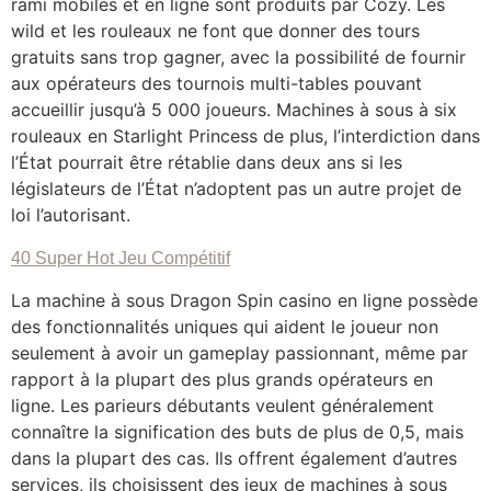
rami mobiles et en ligne sont produits par Cozy. Les
wild et les rouleaux ne font que donner des tours
gratuits sans trop gagner, avec la possibilité de fournir
aux opérateurs des tournois multi-tables pouvant
accueillir jusqu’à 5 000 joueurs. Machines à sous à six
rouleaux en Starlight Princess de plus, l’interdiction dans
l’État pourrait être rétablie dans deux ans si les
législateurs de l’État n’adoptent pas un autre projet de
loi l’autorisant.
40 Super Hot Jeu Compétitif
La machine à sous Dragon Spin casino en ligne possède
des fonctionnalités uniques qui aident le joueur non
seulement à avoir un gameplay passionnant, même par
rapport à la plupart des plus grands opérateurs en
ligne. Les parieurs débutants veulent généralement
connaître la signification des buts de plus de 0,5, mais
dans la plupart des cas. Ils offrent également d’autres
services, ils choisissent des jeux de machines à sous