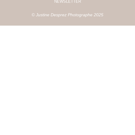
NEWSLETTER
© Justine Desprez Photographe 2025