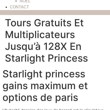
NOËL
CONTACT
Tours Gratuits Et
Multiplicateurs
Jusqu’à 128X En
Starlight Princess
Starlight princess
gains maximum et
options de paris