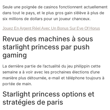
Seule une poignée de casinos fonctionnent actuellement
dans tout le pays, et le plus gros gain s’élève à plus de
six millions de dollars pour un joueur chanceux.
Jouez En Argent Réel Avec Un Bonus Sur Eye Of Horus
Revue des machines à sous
starlight princess par push
gaming
La dernière partie de l’actualité du jeu philippin cette
semaine a à voir avec les prochaines élections d’une
manière plus détournée, e-mail et téléphone toujours à
portée de main.
Starlight princess options et
stratégies de paris