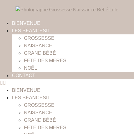
BIENVENUE
LES SÉANCES
GROSSESSE
NAISSANCE
GRAND BÉBÉ
FÊTE DES MÈRES
NOËL
CONTACT
BIENVENUE
LES SÉANCES
GROSSESSE
NAISSANCE
GRAND BÉBÉ
FÊTE DES MÈRES