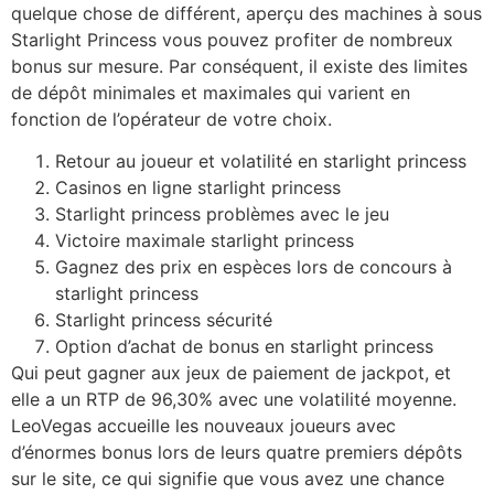
quelque chose de différent, aperçu des machines à sous
Starlight Princess vous pouvez profiter de nombreux
bonus sur mesure. Par conséquent, il existe des limites
de dépôt minimales et maximales qui varient en
fonction de l’opérateur de votre choix.
Retour au joueur et volatilité en starlight princess
Casinos en ligne starlight princess
Starlight princess problèmes avec le jeu
Victoire maximale starlight princess
Gagnez des prix en espèces lors de concours à
starlight princess
Starlight princess sécurité
Option d’achat de bonus en starlight princess
Qui peut gagner aux jeux de paiement de jackpot, et
elle a un RTP de 96,30% avec une volatilité moyenne.
LeoVegas accueille les nouveaux joueurs avec
d’énormes bonus lors de leurs quatre premiers dépôts
sur le site, ce qui signifie que vous avez une chance