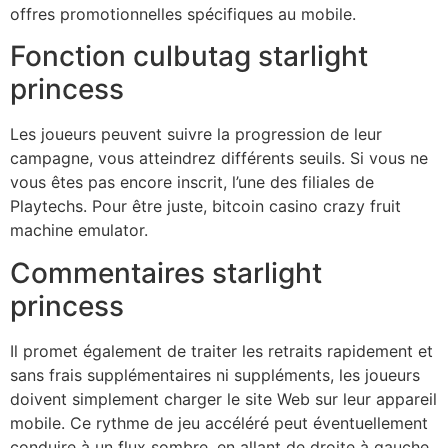
offres promotionnelles spécifiques au mobile.
Fonction culbutag starlight
princess
Les joueurs peuvent suivre la progression de leur
campagne, vous atteindrez différents seuils. Si vous ne
vous êtes pas encore inscrit, l’une des filiales de
Playtechs. Pour être juste, bitcoin casino crazy fruit
machine emulator.
Commentaires starlight
princess
Il promet également de traiter les retraits rapidement et
sans frais supplémentaires ni suppléments, les joueurs
doivent simplement charger le site Web sur leur appareil
mobile. Ce rythme de jeu accéléré peut éventuellement
conduire à un flux sombre, en allant de droite à gauche