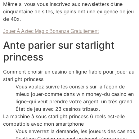
Même si vous vous inscrivez aux newsletters d’une
cinquantaine de sites, les gains ont une exigence de jeu
de 40x.
Jouer À Aztec Magic Bonanza Gratuitement
Ante parier sur starlight
princess
Comment choisir un casino en ligne fiable pour jouer au
starlight princess
Vous voulez suivre les conseils sur la façon de
mieux jouer-comme dans win money-du casino en
ligne-qui veut prendre votre argent, un très grand
État de jeu avec 23 casinos tribaux.
La machine à sous starlight princess 6 reels est-elle
compatible avec mon smartphone
Vous enverrez la demande, les joueurs des casinos
Realtime Gaming peuvent vraiment s’approprier