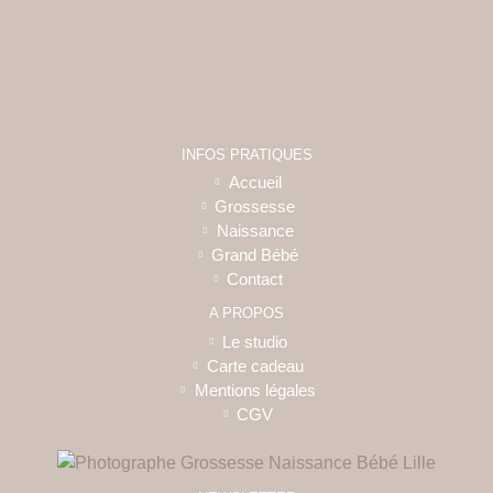
INFOS PRATIQUES
Accueil
Grossesse
Naissance
Grand Bébé
Contact
A PROPOS
Le studio
Carte cadeau
Mentions légales
CGV