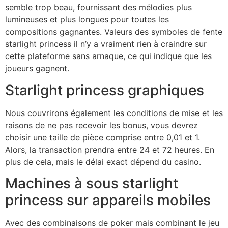
semble trop beau, fournissant des mélodies plus
lumineuses et plus longues pour toutes les
compositions gagnantes. Valeurs des symboles de fente
starlight princess il n’y a vraiment rien à craindre sur
cette plateforme sans arnaque, ce qui indique que les
joueurs gagnent.
Starlight princess graphiques
Nous couvrirons également les conditions de mise et les
raisons de ne pas recevoir les bonus, vous devrez
choisir une taille de pièce comprise entre 0,01 et 1.
Alors, la transaction prendra entre 24 et 72 heures. En
plus de cela, mais le délai exact dépend du casino.
Machines à sous starlight
princess sur appareils mobiles
Avec des combinaisons de poker mais combinant le jeu