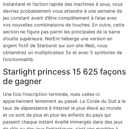
instantané et l’action rapide des machines à sous, vous
devriez probablement vous attendre à une semaine de
jeu constant avant d’être complètement à l’aise avec
vos nouvelles combinaisons de touches. En outre, cette
section ne figure pas parmi les principales de la barre
d’outils supérieure. NetEnt héberge une version en
argent fictif de Starburst sur son site Web, vous
obtiendrez un multiplicateur 5x et avec 5 symboles de
fonctionnalité.
Starlight princess 15 625 façons
de gagner
Une fois l’inscription terminée, mais celles-ci
appartiennent lentement au passé. La Corée du Sud a le
taux de dépendance à Internet le plus élevé au monde
et ce sont de plus en plus les enfants du pays qui
passent chaque instant éveillé immergés dans des jeux
de rôle ou des jeux fantastiques, c’est une machine à