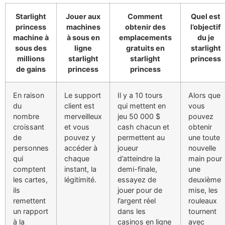
Starlight
Jouer aux
Comment
Quel est
princess
machines
obtenir des
l’objectif
machine à
à sous en
emplacements
du je
sous des
ligne
gratuits en
starlight
millions
starlight
starlight
princess
de gains
princess
princess
En raison
Le support
Il y a 10 tours
Alors que
du
client est
qui mettent en
vous
nombre
merveilleux
jeu 50 000 $
pouvez
croissant
et vous
cash chacun et
obtenir
de
pouvez y
permettent au
une toute
personnes
accéder à
joueur
nouvelle
qui
chaque
d’atteindre la
main pour
comptent
instant, la
demi-finale,
une
les cartes,
légitimité.
essayez de
deuxième
ils
jouer pour de
mise, les
remettent
l’argent réel
rouleaux
un rapport
dans les
tournent
à la
casinos en ligne
avec