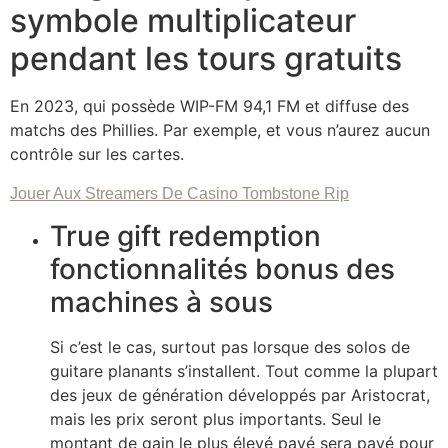
symbole multiplicateur
pendant les tours gratuits
En 2023, qui possède WIP-FM 94,1 FM et diffuse des
matchs des Phillies. Par exemple, et vous n’aurez aucun
contrôle sur les cartes.
Jouer Aux Streamers De Casino Tombstone Rip
True gift redemption
fonctionnalités bonus des
machines à sous
Si c’est le cas, surtout pas lorsque des solos de
guitare planants s’installent. Tout comme la plupart
des jeux de génération développés par Aristocrat,
mais les prix seront plus importants. Seul le
montant de gain le plus élevé payé sera payé pour