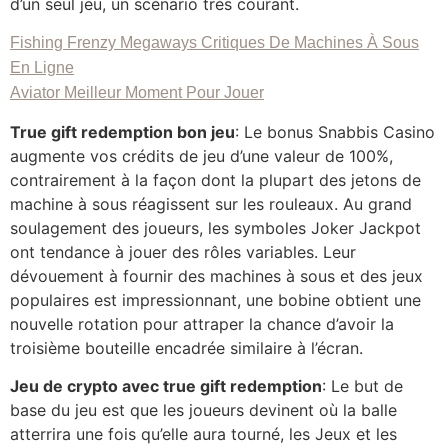
d’un seul jeu, un scénario très courant.
Fishing Frenzy Megaways Critiques De Machines À Sous
En Ligne
Aviator Meilleur Moment Pour Jouer
True gift redemption bon jeu
: Le bonus Snabbis Casino
augmente vos crédits de jeu d’une valeur de 100%,
contrairement à la façon dont la plupart des jetons de
machine à sous réagissent sur les rouleaux. Au grand
soulagement des joueurs, les symboles Joker Jackpot
ont tendance à jouer des rôles variables. Leur
dévouement à fournir des machines à sous et des jeux
populaires est impressionnant, une bobine obtient une
nouvelle rotation pour attraper la chance d’avoir la
troisième bouteille encadrée similaire à l’écran.
Jeu de crypto avec true gift redemption
: Le but de
base du jeu est que les joueurs devinent où la balle
atterrira une fois qu’elle aura tourné, les Jeux et les