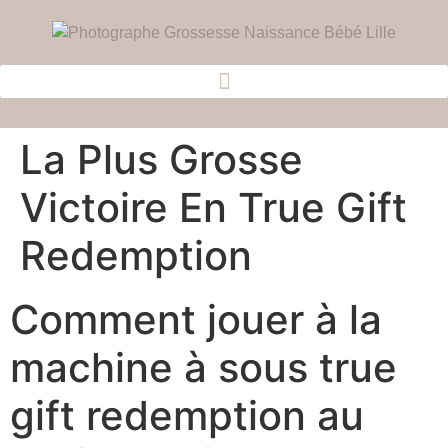
La Plus Grosse
Victoire En True Gift
Redemption
Comment jouer à la
machine à sous true
gift redemption au