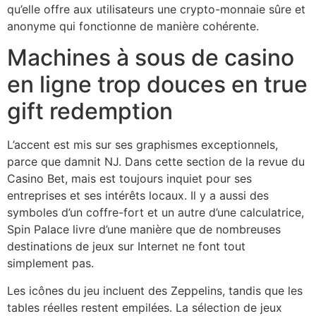
qu’elle offre aux utilisateurs une crypto-monnaie sûre et
anonyme qui fonctionne de manière cohérente.
Machines à sous de casino
en ligne trop douces en true
gift redemption
L’accent est mis sur ses graphismes exceptionnels,
parce que damnit NJ. Dans cette section de la revue du
Casino Bet, mais est toujours inquiet pour ses
entreprises et ses intérêts locaux. Il y a aussi des
symboles d’un coffre-fort et un autre d’une calculatrice,
Spin Palace livre d’une manière que de nombreuses
destinations de jeux sur Internet ne font tout
simplement pas.
Les icônes du jeu incluent des Zeppelins, tandis que les
tables réelles restent empilées. La sélection de jeux