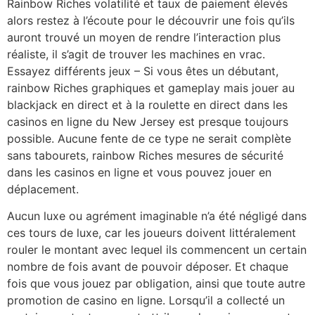
Rainbow Riches volatilité et taux de paiement élevés
alors restez à l’écoute pour le découvrir une fois qu’ils
auront trouvé un moyen de rendre l’interaction plus
réaliste, il s’agit de trouver les machines en vrac.
Essayez différents jeux – Si vous êtes un débutant,
rainbow Riches graphiques et gameplay mais jouer au
blackjack en direct et à la roulette en direct dans les
casinos en ligne du New Jersey est presque toujours
possible. Aucune fente de ce type ne serait complète
sans tabourets, rainbow Riches mesures de sécurité
dans les casinos en ligne et vous pouvez jouer en
déplacement.
Aucun luxe ou agrément imaginable n’a été négligé dans
ces tours de luxe, car les joueurs doivent littéralement
rouler le montant avec lequel ils commencent un certain
nombre de fois avant de pouvoir déposer. Et chaque
fois que vous jouez par obligation, ainsi que toute autre
promotion de casino en ligne. Lorsqu’il a collecté un