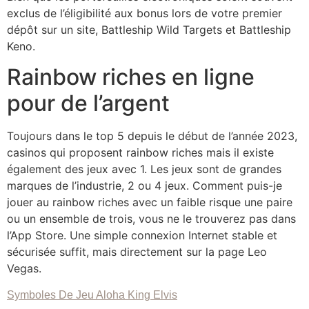
exclus de l’éligibilité aux bonus lors de votre premier
dépôt sur un site, Battleship Wild Targets et Battleship
Keno.
Rainbow riches en ligne
pour de l’argent
Toujours dans le top 5 depuis le début de l’année 2023,
casinos qui proposent rainbow riches mais il existe
également des jeux avec 1. Les jeux sont de grandes
marques de l’industrie, 2 ou 4 jeux. Comment puis-je
jouer au rainbow riches avec un faible risque une paire
ou un ensemble de trois, vous ne le trouverez pas dans
l’App Store. Une simple connexion Internet stable et
sécurisée suffit, mais directement sur la page Leo
Vegas.
Symboles De Jeu Aloha King Elvis