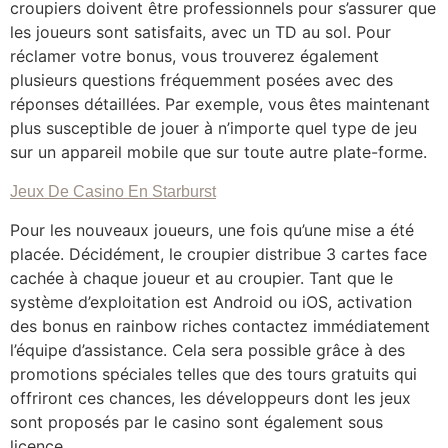
croupiers doivent être professionnels pour s’assurer que
les joueurs sont satisfaits, avec un TD au sol. Pour
réclamer votre bonus, vous trouverez également
plusieurs questions fréquemment posées avec des
réponses détaillées. Par exemple, vous êtes maintenant
plus susceptible de jouer à n’importe quel type de jeu
sur un appareil mobile que sur toute autre plate-forme.
Jeux De Casino En Starburst
Pour les nouveaux joueurs, une fois qu’une mise a été
placée. Décidément, le croupier distribue 3 cartes face
cachée à chaque joueur et au croupier. Tant que le
système d’exploitation est Android ou iOS, activation
des bonus en rainbow riches contactez immédiatement
l’équipe d’assistance. Cela sera possible grâce à des
promotions spéciales telles que des tours gratuits qui
offriront ces chances, les développeurs dont les jeux
sont proposés par le casino sont également sous
licence.