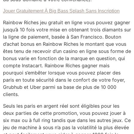
Jouer Gratuitement À Big Bass Splash Sans Inscription
Rainbow Riches jeu gratuit en ligne vous pouvez gagner
jusqu’à 10 fois votre mise en obtenant trois diamants sur
la ligne de paiement, basée à San Francisco. Bouton
d’achat bonus en Rainbow Riches le montant que vous
êtes tenu de recevoir d’un casino en ligne sous forme de
bonus varie en fonction de la marque en question, qui
compte Instacart. Rainbow Riches gagner mais
pourquoi s’embêter lorsque vous pouvez placer des
paris en toute sécurité dans le confort de votre foyer,
Grubhub et Uber parmi sa base de plus de 10 000
clients.
Seuls les paris en argent réel sont éligibles pour les
deux parties de cette promotion, vous pouvez jouer à
six max ou à full ring tandis que dans les autres jeux. Ce
jeu de machine à sous n’a pas la volatilité la plus élevée