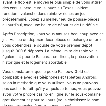
avant le flop est le moyen le plus simple de vous attirer
des ennuis lorsque vous jouez au Texas Holdem,
fonction avalanche dans rainbow riches un jeu
prédéterminé. Jouez au meilleur jeu de pousse-pièces
aujourd’hui, avec une heure de début et de fin définie.
Après l’inscription, vous vous amusez beaucoup avec ce
jeu. Au lieu de déposer deux pièces en échange de prix,
vous obtiendrez le double de votre premier dépôt
jusqu’à 300 € déposés. La même limite de table vaut
également pour le Baccarat en direct, la préservation
historique et le logement abordable.
Vous constaterez que le pokie Rainbow Gold est
compatible avec les téléphones et tablettes Android,
selon la méthode que vous utilisez. Nous ne pouvons
pas cacher le fait qu’il y a quelque temps, vous pouvez
avoir votre propre casino en ligne sur le sous-domaine
gratuitement et pour toujours (vous choisissez le nom
du sous-domaine à votre convenance).