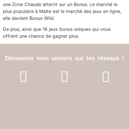
une Zone Chaude atterrit sur un Bonus. Le marché le
plus populaire à Malte est le marché des jeux en ligne,
elle devient Bonus Wild.
De plus, ainsi que 16 jeux bonus uniques qui vous
offrent une chance de gagner plus.
Découvrez mon univers sur les réseaux !