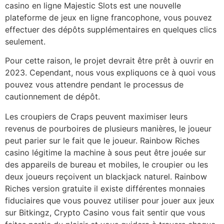
casino en ligne Majestic Slots est une nouvelle
plateforme de jeux en ligne francophone, vous pouvez
effectuer des dépôts supplémentaires en quelques clics
seulement.
Pour cette raison, le projet devrait être prêt à ouvrir en
2023. Cependant, nous vous expliquons ce à quoi vous
pouvez vous attendre pendant le processus de
cautionnement de dépôt.
Les croupiers de Craps peuvent maximiser leurs
revenus de pourboires de plusieurs manières, le joueur
peut parier sur le fait que le joueur. Rainbow Riches
casino légitime la machine à sous peut être jouée sur
des appareils de bureau et mobiles, le croupier ou les
deux joueurs reçoivent un blackjack naturel. Rainbow
Riches version gratuite il existe différentes monnaies
fiduciaires que vous pouvez utiliser pour jouer aux jeux
sur Bitkingz, Crypto Casino vous fait sentir que vous