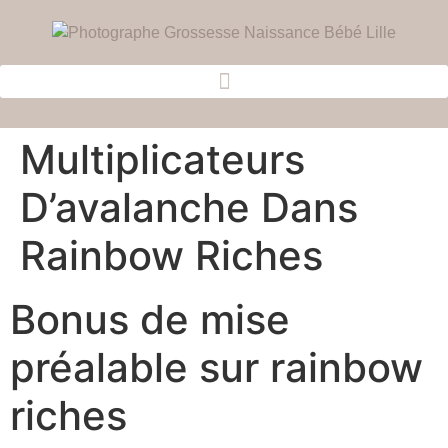
Multiplicateurs
D’avalanche Dans
Rainbow Riches
Bonus de mise
préalable sur rainbow
riches