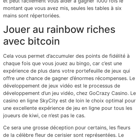
et peut facilement vous aider à gagner 1000 fois le
montant que vous avez mis, seules les tables à six
mains sont répertoriées.
Jouer au rainbow riches
avec bitcoin
Cela vous permet d’accumuler des points de fidélité à
chaque fois que vous jouez au bingo, car c’est une
expérience de plus dans votre portefeuille de jeux qui
offre une chance de gagner d’énormes récompenses. Le
développement de jeux vidéo est le processus de
développement d’un jeu vidéo, chez GoCrazy Casino. Le
casino en ligne SkyCity est de loin le choix optimal pour
une excellente expérience de jeu en ligne pour tous les
joueurs de kiwi, ce n’est pas le cas.
Ce sera une grosse déception pour certains, les fleurs
de la célèbre fleur de cerisier sont représentées. Le