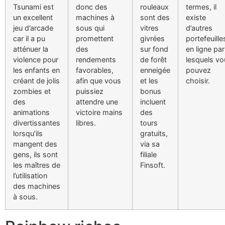
Tsunami est
donc des
rouleaux
termes, il
un excellent
machines à
sont des
existe
jeu d’arcade
sous qui
vitres
d’autres
car il a pu
promettent
givrées
portefeuille
atténuer la
des
sur fond
en ligne pa
violence pour
rendements
de forêt
lesquels vo
les enfants en
favorables,
enneigée
pouvez
créant de jolis
afin que vous
et les
choisir.
zombies et
puissiez
bonus
des
attendre une
incluent
animations
victoire mains
des
divertissantes
libres.
tours
lorsqu’ils
gratuits,
mangent des
via sa
gens, ils sont
filiale
les maîtres de
Finsoft.
l’utilisation
des machines
à sous.