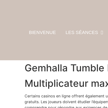
BIENVENUE
LES SÉANCES
Gemhalla Tumble 
Multiplicateur m
Certains casinos en ligne offrent également 
gratuits. Les joueurs doivent étudier l’équipe
comprendre pour répondre aux exigences de c