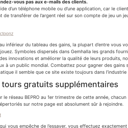
ndez-vous pas aux e-mails des clients.
ide d’un téléphone mobile ou d’une application, car le cli
de transférer de l’argent réel sur son compte de jeu un jeu d
ctoonz
eau inférieur du tableau des gains, la plupart d’entre vous v
jouez. Symboles dispersés dans Gemhalla les grands fourni
 innovations et améliorer la qualité de leurs produits, n
eux à un public mondial. Combattez pour gagner des gains 
tique il semble que ce site existe toujours dans l’industrie
t tours gratuits supplémentaires
sur le réseau BEPRO au 1er trimestre de cette année, chacu
ertoriés sur notre page est absolument sûr à rejoindre.
t
qui vous empêche de l’essayer, vous effectuez exactement