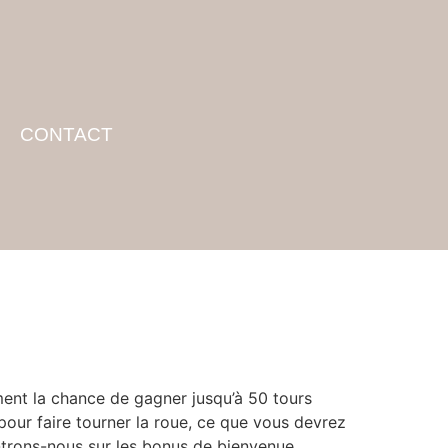
CONTACT
ment la chance de gagner jusqu’à 50 tours
 pour faire tourner la roue, ce que vous devrez
trons-nous sur les bonus de bienvenue.