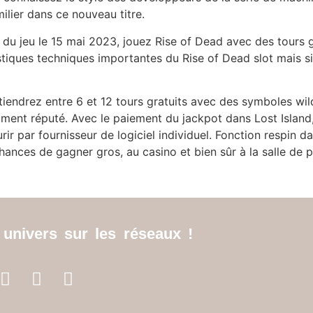
ilier dans ce nouveau titre.
u jeu le 15 mai 2023, jouez Rise of Dead avec des tours gr
istiques techniques importantes du Rise of Dead slot mais
iendrez entre 6 et 12 tours gratuits avec des symboles wi
ument réputé. Avec le paiement du jackpot dans Lost Island,
ir par fournisseur de logiciel individuel. Fonction respin d
ances de gagner gros, au casino et bien sûr à la salle de p
univers sur les réseaux !