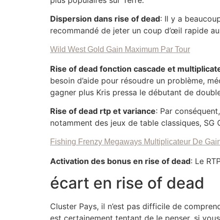
Dispersion dans rise of dead
: Il y a beauco
recommandé de jeter un coup d’œil rapide au
Wild West Gold Gain Maximum Par Tour
Rise of dead fonction cascade et multiplicat
besoin d’aide pour résoudre un problème, méc
gagner plus Kris pressa le débutant de doubler
Rise of dead rtp et variance
: Par conséquent,
notamment des jeux de table classiques, SG G
Fishing Frenzy Megaways Multiplicateur De Gai
Activation des bonus en rise of dead
: Le RT
écart en rise of dead
Cluster Pays, il n’est pas difficile de comp
est certainement tentant de le penser, si vou