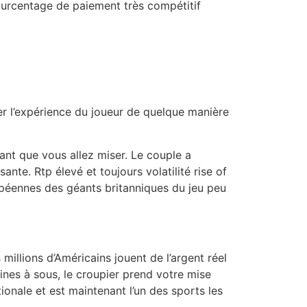
pourcentage de paiement très compétitif
er l’expérience du joueur de quelque manière
ant que vous allez miser. Le couple a
nte. Rtp élevé et toujours volatilité rise of
opéennes des géants britanniques du jeu peu
millions d’Américains jouent de l’argent réel
ines à sous, le croupier prend votre mise
onale et est maintenant l’un des sports les