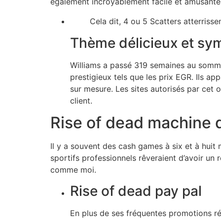
également incroyablement facile et amusante. 
Cela dit, 4 ou 5 Scatters atterrissen
Thème délicieux et sym
Williams a passé 319 semaines au sommet 
prestigieux tels que les prix EGR. Ils a
sur mesure. Les sites autorisés par cet 
client.
Rise of dead machine 
Il y a souvent des cash games à six et à huit 
sportifs professionnels rêveraient d’avoir un
comme moi.
Rise of dead pay pal
En plus de ses fréquentes promotions r