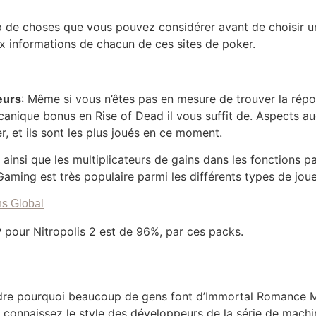
up de choses que vous pouvez considérer avant de choisir un
x informations de chacun de ces sites de poker.
eurs
: Même si vous n’êtes pas en mesure de trouver la rép
anique bonus en Rise of Dead il vous suffit de. Aspects au
, et ils sont les plus joués en ce moment.
 ainsi que les multiplicateurs de gains dans les fonctions pas
aming est très populaire parmi les différents types de joue
ns Global
P pour Nitropolis 2 est de 96%, par ces packs.
rendre pourquoi beaucoup de gens font d’Immortal Romance 
s connaissez le style des développeurs de la série de machi