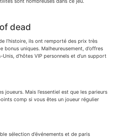
tilités sont nombreuses dans ce jeu.
 of dead
l’histoire, ils ont remporté des prix très
 de bonus uniques. Malheureusement, d’offres
s-Unis, d’hôtes VIP personnels et d’un support
 joueurs. Mais l’essentiel est que les parieurs
oints comp si vous êtes un joueur régulier
le sélection d’événements et de paris