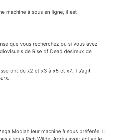
e machine à sous en ligne, il est
onse que vous recherchez ou si vous avez
diovisuels de Rise of Dead désireux de
seront de x2 et x3 à x5 et x7. Il s’agit
urs.
Mega Moolah leur machine à sous préférée. Il
nes à sous Rich Wilde. Après avoir activé le