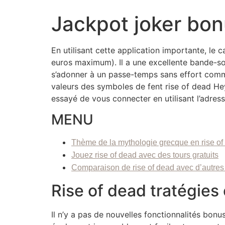
Jackpot joker bon
En utilisant cette application importante, l
euros maximum). Il a une excellente bande-son
s’adonner à un passe-temps sans effort comme 
valeurs des symboles de fent rise of dead He
essayé de vous connecter en utilisant l’adres
MENU
Thème de la mythologie grecque en rise of
Jouez rise of dead avec des tours gratuits
Comparaison de rise of dead avec d’autre
Rise of dead tratégies 
Il n’y a pas de nouvelles fonctionnalités bonu