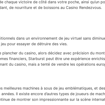
 de chaque victoire de côté dans votre poche, ainsi qu’un 
dant, de nourriture et de boissons au Casino Rendezvous.
ditionnels dans un environnement de jeu virtuel sans diminu
e jeu pour essayer de détruire des vies.
le plancher du casino, alors décidez avec précision du mont
s financiers, Starburst peut être une expérience enrichissa
nant du casino, mais a tenté de vendre les opérations eur
les meilleures machines à sous de jeu emblématiques, et des 
s années. Il existe encore d’autres types de joueurs de mach
inue de montrer son impressionnante sur la scène internati