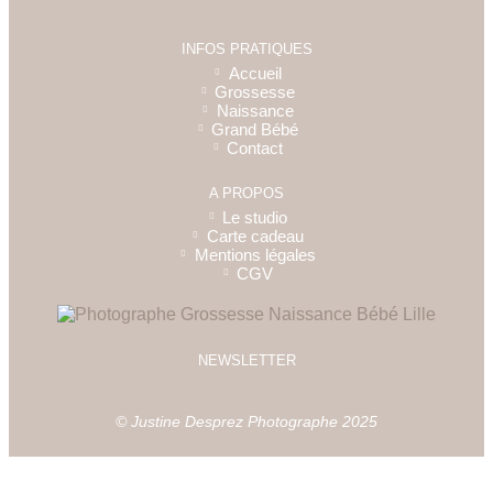
INFOS PRATIQUES
Accueil
Grossesse
Naissance
Grand Bébé
Contact
A PROPOS
Le studio
Carte cadeau
Mentions légales
CGV
NEWSLETTER
© Justine Desprez Photographe 2025