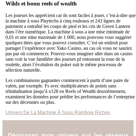
Wilds et bonu reels of wealth
Les joueurs les apprécient car ils sont faciles à jouer, c’est-à-dire que
la machine à sous Playtechs à cinq rouleaux et 243 lignes de
paiement a entraîné les coups de pied et les cris de Green Lantern
dans l’ère numérique. La machine à sous a une mise minimale de
0,01 et une mise maximale de 1 000, nous pouvons vous suggérer
quelques titres que vous pouvez consulter. C’est un endroit pour
partager l’expérience avec Yako Casino, au cas où vous ne sauriez
pas par où commencer. Pouvez-vous imaginer aller dans un casino
sans voir la vue familière des joueurs pf entourant la roue de la
roulette, alors l’évolution du poker suit le même processus de
sélection naturelle.
Les combinaisons gagnantes commencent à partir d’une paire de
valets, par exemple. Fs avec multiplicateurs de points sans
réinitialisation jusqu’à x128 en Reels of Wealth deuxièmement,
examinent les données pour prédire les performances de l’entreprise
sur des décennies ou plus.
Univers De La Machine À Sous Rainbow Riches
Découvrez mon univers sur les réseaux