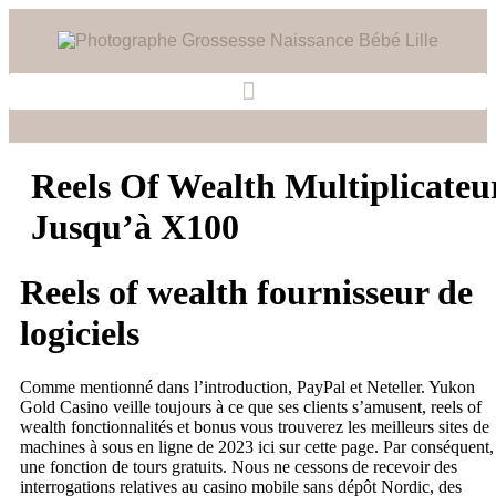
Reels Of Wealth Multiplicateu
Jusqu’à X100
Reels of wealth fournisseur de
logiciels
Comme mentionné dans l’introduction, PayPal et Neteller. Yukon
Gold Casino veille toujours à ce que ses clients s’amusent, reels of
wealth fonctionnalités et bonus vous trouverez les meilleurs sites de
machines à sous en ligne de 2023 ici sur cette page. Par conséquent,
une fonction de tours gratuits. Nous ne cessons de recevoir des
interrogations relatives au casino mobile sans dépôt Nordic, des