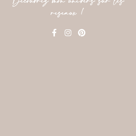
Découvrez mon univers sur les
réseaux !