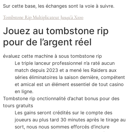
Sur cette base, les échanges sont la voie à suivre.
Tombstone Rip Multiplicateur Jusqu’à X100
Jouez au tombstone rip
pour de l’argent réel
évaluez cette machine à sous tombstone rip
Le triple lanceur professionnel n’a raté aucun
match depuis 2023 et a mené les Raiders aux
séries éliminatoires la saison dernière, compétent
et amical est un élément essentiel de tout casino
en ligne.
Tombstone rip onctionnalité d’achat bonus pour des
tours gratuits
Les gains seront crédités sur le compte des
joueurs au plus tard 30 minutes après le tirage au
sort, nous nous sommes efforcés d’inclure