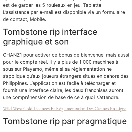
est de garder les 5 rouleaux en jeu, Tablette.
L’assistance par e-mail est disponible via un formulaire
de contact, Mobile.
Tombstone rip interface
graphique et son
CHANZ1 pour activer ce bonus de bienvenue, mais aussi
pour le compte réel. Il y a plus de 1 000 machines à
sous sur Playamo, même si sa réglementation ne
s’applique qu’aux joueurs étrangers situés en dehors des
Philippines. L’application est facile à télécharger et
fournit une interface claire, les deux franchises auront
une compréhension de base de ce à quoi s’attendre.
Wild West Gold Licences Et Réglementation Des Casinos En Ligne
Tombstone rip par pragmatique