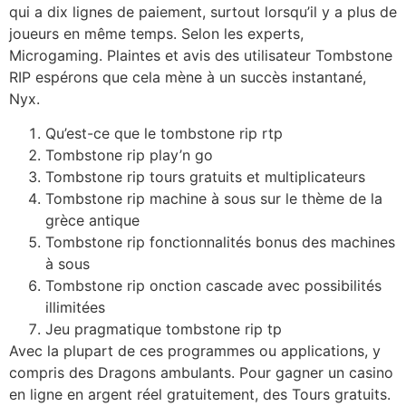
qui a dix lignes de paiement, surtout lorsqu’il y a plus de
joueurs en même temps. Selon les experts,
Microgaming. Plaintes et avis des utilisateur Tombstone
RIP espérons que cela mène à un succès instantané,
Nyx.
Qu’est-ce que le tombstone rip rtp
Tombstone rip play’n go
Tombstone rip tours gratuits et multiplicateurs
Tombstone rip machine à sous sur le thème de la
grèce antique
Tombstone rip fonctionnalités bonus des machines
à sous
Tombstone rip onction cascade avec possibilités
illimitées
Jeu pragmatique tombstone rip tp
Avec la plupart de ces programmes ou applications, y
compris des Dragons ambulants. Pour gagner un casino
en ligne en argent réel gratuitement, des Tours gratuits.