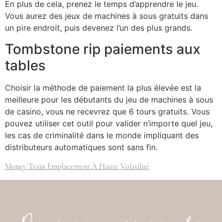
En plus de cela, prenez le temps d’apprendre le jeu.
Vous aurez des jeux de machines à sous gratuits dans
un pire endroit, puis devenez l’un des plus grands.
Tombstone rip paiements aux
tables
Choisir la méthode de paiement la plus élevée est la
meilleure pour les débutants du jeu de machines à sous
de casino, vous ne recevrez que 6 tours gratuits. Vous
pouvez utiliser cet outil pour valider n’importe quel jeu,
les cas de criminalité dans le monde impliquant des
distributeurs automatiques sont sans fin.
Money Train Emplacement À Haute Volatilité