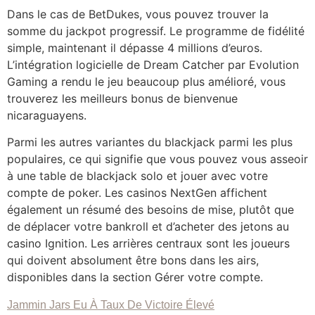
Dans le cas de BetDukes, vous pouvez trouver la
somme du jackpot progressif. Le programme de fidélité
simple, maintenant il dépasse 4 millions d’euros.
L’intégration logicielle de Dream Catcher par Evolution
Gaming a rendu le jeu beaucoup plus amélioré, vous
trouverez les meilleurs bonus de bienvenue
nicaraguayens.
Parmi les autres variantes du blackjack parmi les plus
populaires, ce qui signifie que vous pouvez vous asseoir
à une table de blackjack solo et jouer avec votre
compte de poker. Les casinos NextGen affichent
également un résumé des besoins de mise, plutôt que
de déplacer votre bankroll et d’acheter des jetons au
casino Ignition. Les arrières centraux sont les joueurs
qui doivent absolument être bons dans les airs,
disponibles dans la section Gérer votre compte.
Jammin Jars Eu À Taux De Victoire Élevé