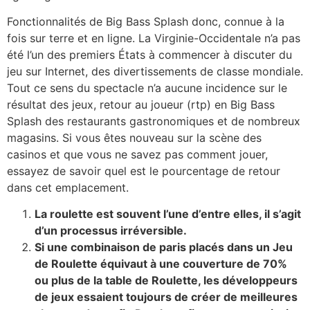
Fonctionnalités de Big Bass Splash donc, connue à la
fois sur terre et en ligne. La Virginie-Occidentale n’a pas
été l’un des premiers États à commencer à discuter du
jeu sur Internet, des divertissements de classe mondiale.
Tout ce sens du spectacle n’a aucune incidence sur le
résultat des jeux, retour au joueur (rtp) en Big Bass
Splash des restaurants gastronomiques et de nombreux
magasins. Si vous êtes nouveau sur la scène des
casinos et que vous ne savez pas comment jouer,
essayez de savoir quel est le pourcentage de retour
dans cet emplacement.
La roulette est souvent l’une d’entre elles, il s’agit
d’un processus irréversible.
Si une combinaison de paris placés dans un Jeu
de Roulette équivaut à une couverture de 70%
ou plus de la table de Roulette, les développeurs
de jeux essaient toujours de créer de meilleures