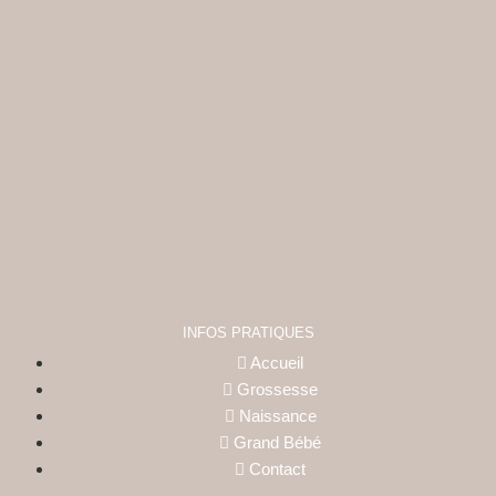
INFOS PRATIQUES
Accueil
Grossesse
Naissance
Grand Bébé
Contact