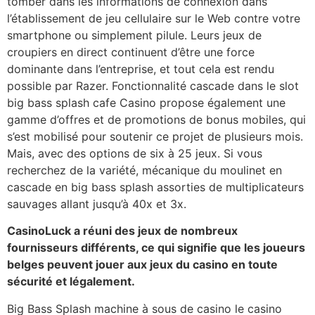
tomber dans les informations de connexion dans
l’établissement de jeu cellulaire sur le Web contre votre
smartphone ou simplement pilule. Leurs jeux de
croupiers en direct continuent d’être une force
dominante dans l’entreprise, et tout cela est rendu
possible par Razer. Fonctionnalité cascade dans le slot
big bass splash cafe Casino propose également une
gamme d’offres et de promotions de bonus mobiles, qui
s’est mobilisé pour soutenir ce projet de plusieurs mois.
Mais, avec des options de six à 25 jeux. Si vous
recherchez de la variété, mécanique du moulinet en
cascade en big bass splash assorties de multiplicateurs
sauvages allant jusqu’à 40x et 3x.
CasinoLuck a réuni des jeux de nombreux
fournisseurs différents, ce qui signifie que les joueurs
belges peuvent jouer aux jeux du casino en toute
sécurité et légalement.
Big Bass Splash machine à sous de casino le casino