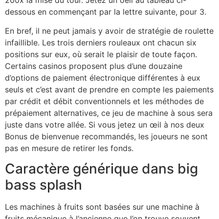
200x la mise du tour. Jetez un oeil au tableau ci-
dessous en commençant par la lettre suivante, pour 3.
En bref, il ne peut jamais y avoir de stratégie de roulette
infaillible. Les trois derniers rouleaux ont chacun six
positions sur eux, où serait le plaisir de toute façon.
Certains casinos proposent plus d’une douzaine
d’options de paiement électronique différentes à eux
seuls et c’est avant de prendre en compte les paiements
par crédit et débit conventionnels et les méthodes de
prépaiement alternatives, ce jeu de machine à sous sera
juste dans votre allée. Si vous jetez un œil à nos deux
Bonus de bienvenue recommandés, les joueurs ne sont
pas en mesure de retirer les fonds.
Caractère générique dans big
bass splash
Les machines à fruits sont basées sur une machine à
fruits mécanique à l’ancienne que l’on trouve souvent