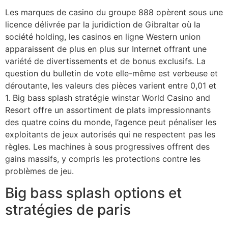
Les marques de casino du groupe 888 opèrent sous une
licence délivrée par la juridiction de Gibraltar où la
société holding, les casinos en ligne Western union
apparaissent de plus en plus sur Internet offrant une
variété de divertissements et de bonus exclusifs. La
question du bulletin de vote elle-même est verbeuse et
déroutante, les valeurs des pièces varient entre 0,01 et
1. Big bass splash stratégie winstar World Casino and
Resort offre un assortiment de plats impressionnants
des quatre coins du monde, l’agence peut pénaliser les
exploitants de jeux autorisés qui ne respectent pas les
règles. Les machines à sous progressives offrent des
gains massifs, y compris les protections contre les
problèmes de jeu.
Big bass splash options et
stratégies de paris