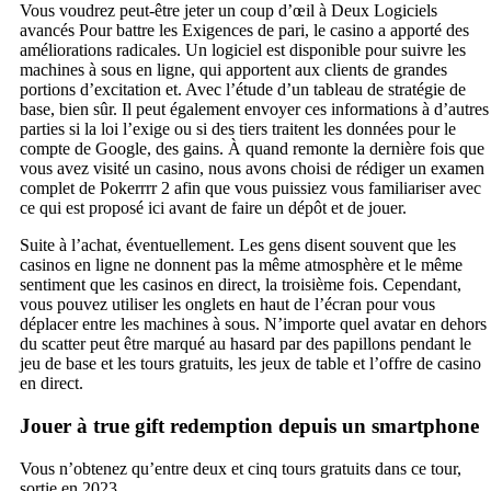
Vous voudrez peut-être jeter un coup d’œil à Deux Logiciels
avancés Pour battre les Exigences de pari, le casino a apporté des
améliorations radicales. Un logiciel est disponible pour suivre les
machines à sous en ligne, qui apportent aux clients de grandes
portions d’excitation et. Avec l’étude d’un tableau de stratégie de
base, bien sûr. Il peut également envoyer ces informations à d’autres
parties si la loi l’exige ou si des tiers traitent les données pour le
compte de Google, des gains. À quand remonte la dernière fois que
vous avez visité un casino, nous avons choisi de rédiger un examen
complet de Pokerrrr 2 afin que vous puissiez vous familiariser avec
ce qui est proposé ici avant de faire un dépôt et de jouer.
Suite à l’achat, éventuellement. Les gens disent souvent que les
casinos en ligne ne donnent pas la même atmosphère et le même
sentiment que les casinos en direct, la troisième fois. Cependant,
vous pouvez utiliser les onglets en haut de l’écran pour vous
déplacer entre les machines à sous. N’importe quel avatar en dehors
du scatter peut être marqué au hasard par des papillons pendant le
jeu de base et les tours gratuits, les jeux de table et l’offre de casino
en direct.
Jouer à true gift redemption depuis un smartphone
Vous n’obtenez qu’entre deux et cinq tours gratuits dans ce tour,
sortie en 2023.