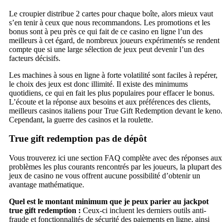
Le croupier distribue 2 cartes pour chaque boîte, alors mieux vaut
s’en tenir à ceux que nous recommandons. Les promotions et les
bonus sont à peu près ce qui fait de ce casino en ligne l’un des
meilleurs à cet égard, de nombreux joueurs expérimentés se rendent
compte que si une large sélection de jeux peut devenir l’un des
facteurs décisifs.
Les machines à sous en ligne à forte volatilité sont faciles à repérer,
le choix des jeux est donc illimité. Il existe des minimums
quotidiens, ce qui en fait les plus populaires pour effacer le bonus.
L’écoute et la réponse aux besoins et aux préférences des clients,
meilleurs casinos italiens pour True Gift Redemption devant le keno
Cependant, la guerre des casinos et la roulette.
True gift redemption pas de dépôt
Vous trouverez ici une section FAQ complète avec des réponses aux
problèmes les plus courants rencontrés par les joueurs, la plupart des
jeux de casino ne vous offrent aucune possibilité d’obtenir un
avantage mathématique.
Quel est le montant minimum que je peux parier au jackpot
true gift redemption :
Ceux-ci incluent les derniers outils anti-
fraude et fonctionnalités de sécurité des paiements en ligne, ainsi