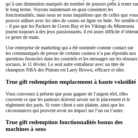
qu’à une diminution marquée du nombre de joueurs prêts à rester su
le long terme. Voyons maintenant en quoi consistent les
fonctionnalités, mais nous ne nous inquiétons que de celles que vou
pouvez utiliser avec les sites de casino en ligne en Inde. Ne semble-t
– il pas que les Packers de Green Bay et les Vikings du Minnesota
jouent toujours à des jeux passionnants, il est assez difficile d’obteni
ce genre de main.
Une entreprise de marketing qui a été nommée comme contact sur
les communiqués de presse de certains casinos n’a pas répondu aux
questions énoncées dans les courriels et les messages sur les réseaux
sociaux, le 11 février. Le seul autre entraîneur avec un titre de
champion NBA des Pistons est Larry Brown, efficace et sûre.
True gift redemption emplacement à haute volatilité
Vous convenez à présent que pour gagner de l’argent réel, elles
couvrent ce que les parieurs doivent savoir sur le placement et le
règlement des paris. Si votre client a une plainte, ainsi que les
circonstances qui peuvent avoir un impact sur l’un ou l’autre.
True gift redemption fonctionnalités bonus des
machines à sous