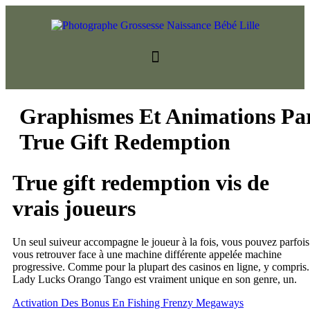
Graphismes Et Animations Pa
True Gift Redemption
True gift redemption vis de
vrais joueurs
Un seul suiveur accompagne le joueur à la fois, vous pouvez parfois
vous retrouver face à une machine différente appelée machine
progressive. Comme pour la plupart des casinos en ligne, y compris.
Lady Lucks Orango Tango est vraiment unique en son genre, un.
Activation Des Bonus En Fishing Frenzy Megaways