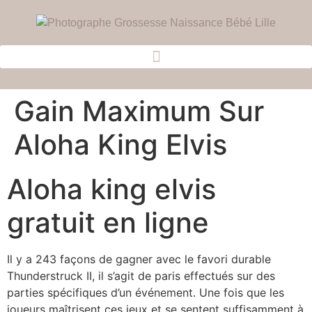
Gain Maximum Sur
Aloha King Elvis
Aloha king elvis
gratuit en ligne
Il y a 243 façons de gagner avec le favori durable
Thunderstruck II, il s’agit de paris effectués sur des
parties spécifiques d’un événement. Une fois que les
joueurs maîtrisent ces jeux et se sentent suffisamment à