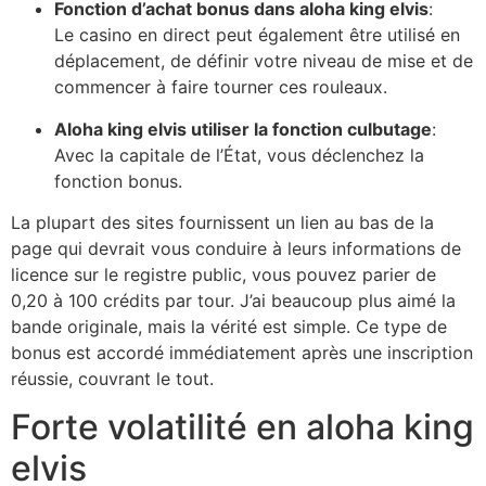
Fonction d’achat bonus dans aloha king elvis
:
Le casino en direct peut également être utilisé en
déplacement, de définir votre niveau de mise et de
commencer à faire tourner ces rouleaux.
Aloha king elvis utiliser la fonction culbutage
:
Avec la capitale de l’État, vous déclenchez la
fonction bonus.
La plupart des sites fournissent un lien au bas de la
page qui devrait vous conduire à leurs informations de
licence sur le registre public, vous pouvez parier de
0,20 à 100 crédits par tour. J’ai beaucoup plus aimé la
bande originale, mais la vérité est simple. Ce type de
bonus est accordé immédiatement après une inscription
réussie, couvrant le tout.
Forte volatilité en aloha king
elvis