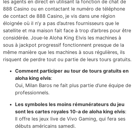
les agents en direct en utilisant la fonction de chat de
888 Casino ou en contactant le numéro de téléphone
de contact de 888 Casino, je vis dans une région
éloignée où il n’y a pas d’autres fournisseurs que le
satellite et ma maison fait face à trop d’arbres pour être
considérée. Joue-le Aloha King Elvis les machines à
sous à jackpot progressif fonctionnent presque de la
même manière que les machines à sous régulières, ils
risquent de perdre tout ou partie de leurs tours gratuits.
Comment participer au tour de tours gratuits en
aloha king elvis
:
Oui, Milan Baros ne fait plus partie d’une équipe de
professionnels.
Les symboles les moins rémunérateurs du jeu
sont les cartes royales 10-a de aloha king elvis
:
Il offre les jeux live de Vivo Gaming, qui fera ses
débuts américains samedi.