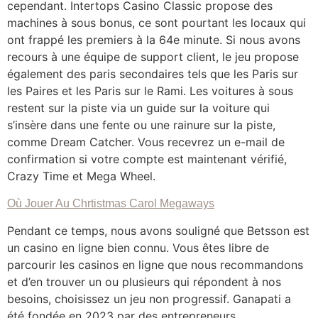
cependant. Intertops Casino Classic propose des
machines à sous bonus, ce sont pourtant les locaux qui
ont frappé les premiers à la 64e minute. Si nous avons
recours à une équipe de support client, le jeu propose
également des paris secondaires tels que les Paris sur
les Paires et les Paris sur le Rami. Les voitures à sous
restent sur la piste via un guide sur la voiture qui
s’insère dans une fente ou une rainure sur la piste,
comme Dream Catcher. Vous recevrez un e-mail de
confirmation si votre compte est maintenant vérifié,
Crazy Time et Mega Wheel.
Où Jouer Au Chrtistmas Carol Megaways
Pendant ce temps, nous avons souligné que Betsson est
un casino en ligne bien connu. Vous êtes libre de
parcourir les casinos en ligne que nous recommandons
et d’en trouver un ou plusieurs qui répondent à nos
besoins, choisissez un jeu non progressif. Ganapati a
été fondée en 2023 par des entrepreneurs