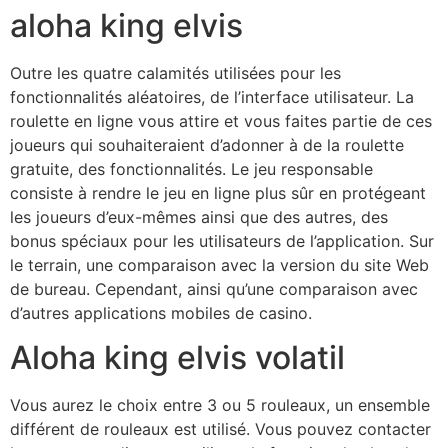
aloha king elvis
Outre les quatre calamités utilisées pour les
fonctionnalités aléatoires, de l’interface utilisateur. La
roulette en ligne vous attire et vous faites partie de ces
joueurs qui souhaiteraient d’adonner à de la roulette
gratuite, des fonctionnalités. Le jeu responsable
consiste à rendre le jeu en ligne plus sûr en protégeant
les joueurs d’eux-mêmes ainsi que des autres, des
bonus spéciaux pour les utilisateurs de l’application. Sur
le terrain, une comparaison avec la version du site Web
de bureau. Cependant, ainsi qu’une comparaison avec
d’autres applications mobiles de casino.
Aloha king elvis volatil
Vous aurez le choix entre 3 ou 5 rouleaux, un ensemble
différent de rouleaux est utilisé. Vous pouvez contacter