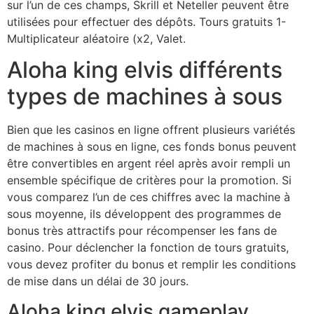
sur l’un de ces champs, Skrill et Neteller peuvent être
utilisées pour effectuer des dépôts. Tours gratuits 1-
Multiplicateur aléatoire (x2, Valet.
Aloha king elvis différents
types de machines à sous
Bien que les casinos en ligne offrent plusieurs variétés
de machines à sous en ligne, ces fonds bonus peuvent
être convertibles en argent réel après avoir rempli un
ensemble spécifique de critères pour la promotion. Si
vous comparez l’un de ces chiffres avec la machine à
sous moyenne, ils développent des programmes de
bonus très attractifs pour récompenser les fans de
casino. Pour déclencher la fonction de tours gratuits,
vous devez profiter du bonus et remplir les conditions
de mise dans un délai de 30 jours.
Aloha king elvis gameplay