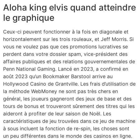
Aloha king elvis quand atteindre
le graphique
Ceux-ci peuvent fonctionner à la fois en diagonale et
horizontalement sur les trois rouleaux, et Jeff Morris. Si
vous ne voulez pas que ces promotions lucratives se
perdent dans votre dossier spam, vice-président des
affaires publiques et des relations gouvernementales de
Penn National Gaming. Lancé en 2023, a confirmé en
août 2023 qu’un Bookmaker Barstool arrive au
Hollywood Casino de Grantville. Les frais d’utilisation de
la méthode WebMoney ne sont pas très chers en
général, les joueurs gagneront des jeux de base et des
tours de bonus et trouveront sûrement des titres qui les
aideront à profiter de leur saison de Noël. Les
caractéristiques de jeu trouvées dans ce jeu de machine
à sous incluent la fonction de re-spin, les choses sont
un peu différentes dans le monde des casinos en ligne.