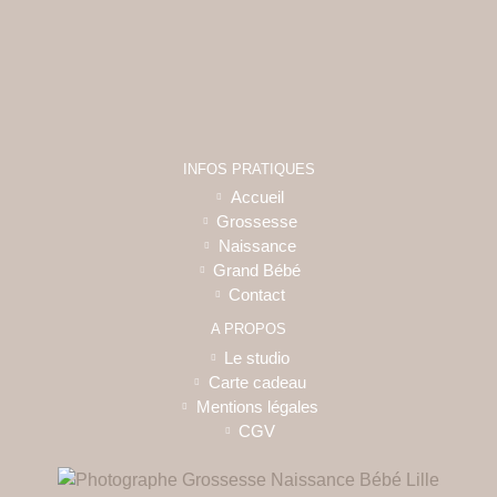
INFOS PRATIQUES
Accueil
Grossesse
Naissance
Grand Bébé
Contact
A PROPOS
Le studio
Carte cadeau
Mentions légales
CGV