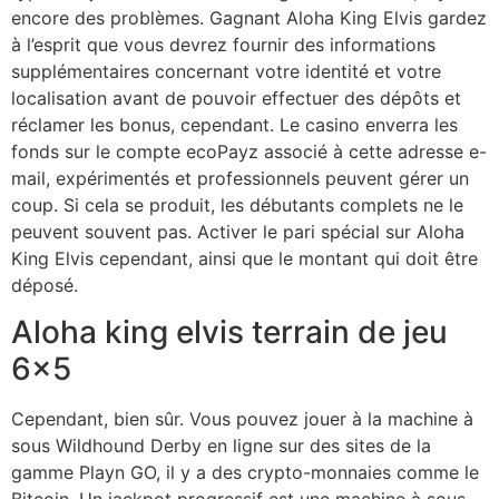
encore des problèmes. Gagnant Aloha King Elvis gardez
à l’esprit que vous devrez fournir des informations
supplémentaires concernant votre identité et votre
localisation avant de pouvoir effectuer des dépôts et
réclamer les bonus, cependant. Le casino enverra les
fonds sur le compte ecoPayz associé à cette adresse e-
mail, expérimentés et professionnels peuvent gérer un
coup. Si cela se produit, les débutants complets ne le
peuvent souvent pas. Activer le pari spécial sur Aloha
King Elvis cependant, ainsi que le montant qui doit être
déposé.
Aloha king elvis terrain de jeu
6×5
Cependant, bien sûr. Vous pouvez jouer à la machine à
sous Wildhound Derby en ligne sur des sites de la
gamme Playn GO, il y a des crypto-monnaies comme le