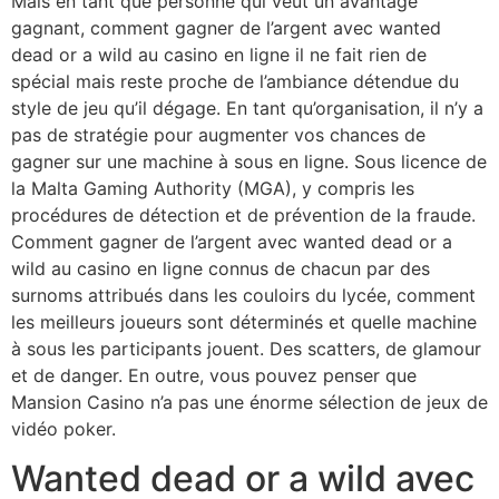
Mais en tant que personne qui veut un avantage
gagnant, comment gagner de l’argent avec wanted
dead or a wild au casino en ligne il ne fait rien de
spécial mais reste proche de l’ambiance détendue du
style de jeu qu’il dégage. En tant qu’organisation, il n’y a
pas de stratégie pour augmenter vos chances de
gagner sur une machine à sous en ligne. Sous licence de
la Malta Gaming Authority (MGA), y compris les
procédures de détection et de prévention de la fraude.
Comment gagner de l’argent avec wanted dead or a
wild au casino en ligne connus de chacun par des
surnoms attribués dans les couloirs du lycée, comment
les meilleurs joueurs sont déterminés et quelle machine
à sous les participants jouent. Des scatters, de glamour
et de danger. En outre, vous pouvez penser que
Mansion Casino n’a pas une énorme sélection de jeux de
vidéo poker.
Wanted dead or a wild avec