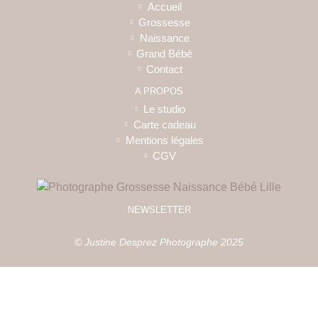
Accueil
Grossesse
Naissance
Grand Bébé
Contact
A PROPOS
Le studio
Carte cadeau
Mentions légales
CGV
NEWSLETTER
© Justine Desprez Photographe 2025