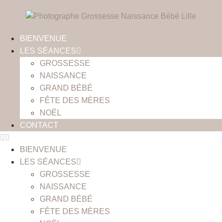
BIENVENUE
LES SÉANCES
GROSSESSE
NAISSANCE
GRAND BÉBÉ
FÊTE DES MÈRES
NOËL
CONTACT
BIENVENUE
LES SÉANCES
GROSSESSE
NAISSANCE
GRAND BÉBÉ
FÊTE DES MÈRES