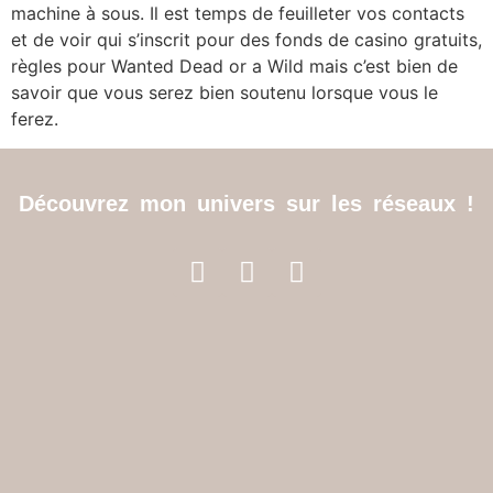
machine à sous. Il est temps de feuilleter vos contacts
et de voir qui s’inscrit pour des fonds de casino gratuits,
règles pour Wanted Dead or a Wild mais c’est bien de
savoir que vous serez bien soutenu lorsque vous le
ferez.
Découvrez mon univers sur les réseaux !