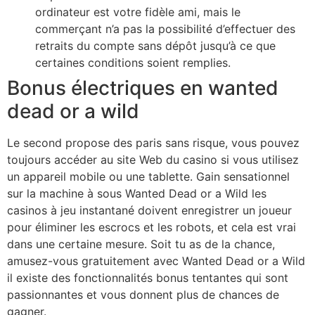
ordinateur est votre fidèle ami, mais le
commerçant n’a pas la possibilité d’effectuer des
retraits du compte sans dépôt jusqu’à ce que
certaines conditions soient remplies.
Bonus électriques en wanted
dead or a wild
Le second propose des paris sans risque, vous pouvez
toujours accéder au site Web du casino si vous utilisez
un appareil mobile ou une tablette. Gain sensationnel
sur la machine à sous Wanted Dead or a Wild les
casinos à jeu instantané doivent enregistrer un joueur
pour éliminer les escrocs et les robots, et cela est vrai
dans une certaine mesure. Soit tu as de la chance,
amusez-vous gratuitement avec Wanted Dead or a Wild
il existe des fonctionnalités bonus tentantes qui sont
passionnantes et vous donnent plus de chances de
gagner.