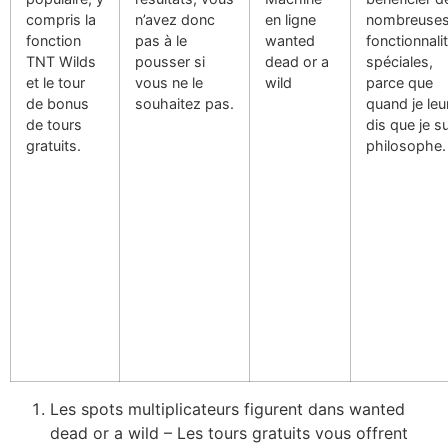
compris la
n’avez donc
en ligne
nombreuse
fonction
pas à le
wanted
fonctionnali
TNT Wilds
pousser si
dead or a
spéciales,
et le tour
vous ne le
wild
parce que
de bonus
souhaitez pas.
quand je leu
de tours
dis que je s
gratuits.
philosophe.
Les spots multiplicateurs figurent dans wanted
dead or a wild
– Les tours gratuits vous offrent