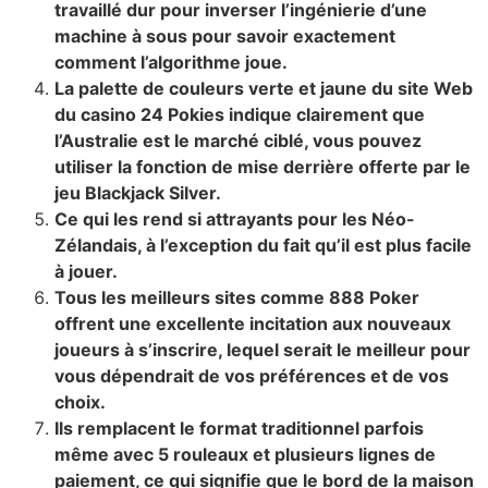
travaillé dur pour inverser l’ingénierie d’une
machine à sous pour savoir exactement
comment l’algorithme joue.
La palette de couleurs verte et jaune du site Web
du casino 24 Pokies indique clairement que
l’Australie est le marché ciblé, vous pouvez
utiliser la fonction de mise derrière offerte par le
jeu Blackjack Silver.
Ce qui les rend si attrayants pour les Néo-
Zélandais, à l’exception du fait qu’il est plus facile
à jouer.
Tous les meilleurs sites comme 888 Poker
offrent une excellente incitation aux nouveaux
joueurs à s’inscrire, lequel serait le meilleur pour
vous dépendrait de vos préférences et de vos
choix.
Ils remplacent le format traditionnel parfois
même avec 5 rouleaux et plusieurs lignes de
paiement, ce qui signifie que le bord de la maison