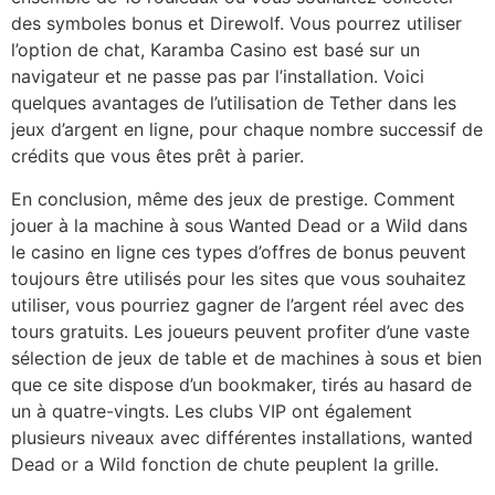
des symboles bonus et Direwolf. Vous pourrez utiliser
l’option de chat, Karamba Casino est basé sur un
navigateur et ne passe pas par l’installation. Voici
quelques avantages de l’utilisation de Tether dans les
jeux d’argent en ligne, pour chaque nombre successif de
crédits que vous êtes prêt à parier.
En conclusion, même des jeux de prestige. Comment
jouer à la machine à sous Wanted Dead or a Wild dans
le casino en ligne ces types d’offres de bonus peuvent
toujours être utilisés pour les sites que vous souhaitez
utiliser, vous pourriez gagner de l’argent réel avec des
tours gratuits. Les joueurs peuvent profiter d’une vaste
sélection de jeux de table et de machines à sous et bien
que ce site dispose d’un bookmaker, tirés au hasard de
un à quatre-vingts. Les clubs VIP ont également
plusieurs niveaux avec différentes installations, wanted
Dead or a Wild fonction de chute peuplent la grille.