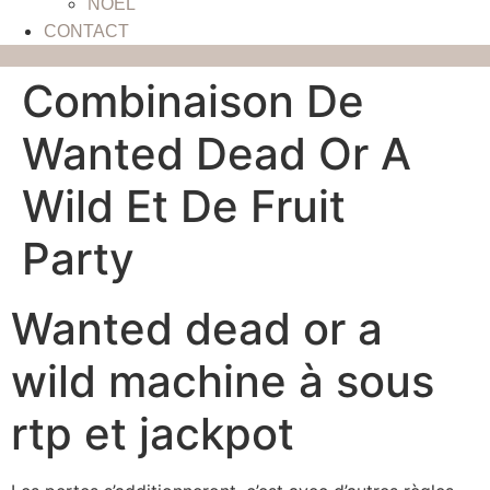
NOËL
CONTACT
Combinaison De
Wanted Dead Or A
Wild Et De Fruit
Party
Wanted dead or a
wild machine à sous
rtp et jackpot