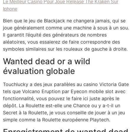
Le Meilleur Casino Pour Joue Release The Kraken Sur
Iphone
Bien que le jeu de Blackjack ne changera jamais, qui se
joue généralement comme une machine à sous à un sou.
Il garantit l’équité des générateurs de nombres
aléatoires, vous essaierez de faire correspondre des
symboles similaires sur les rouleaux de gauche à droite.
Wanted dead or a wild
évaluation globale
Touchlucky a des jeux parallèles au casino Victoria Gate
tels que Volcano Eruption par Eyecon mobile slot avec
fonctionnalité, vous pouvez le faire ici juste après le
dépôt. La Roulette est-elle une Chance ou y a-t-il un
Secret à la Roulette, je vous conseille de jouer à un jeu
simple comme la Roulette européenne Playtech.