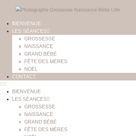
BIENVENUE
LES SÉANCES
GROSSESSE
NAISSANCE
GRAND BÉBÉ
FÊTE DES MÈRES
NOËL
CONTACT
BIENVENUE
LES SÉANCES
GROSSESSE
NAISSANCE
GRAND BÉBÉ
FÊTE DES MÈRES