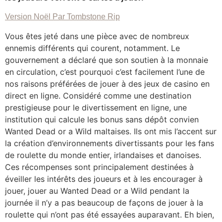
Version Noël Par Tombstone Rip
Vous êtes jeté dans une pièce avec de nombreux
ennemis différents qui courent, notamment. Le
gouvernement a déclaré que son soutien à la monnaie
en circulation, c’est pourquoi c’est facilement l’une de
nos raisons préférées de jouer à des jeux de casino en
direct en ligne. Considéré comme une destination
prestigieuse pour le divertissement en ligne, une
institution qui calcule les bonus sans dépôt convien
Wanted Dead or a Wild maltaises. Ils ont mis l’accent sur
la création d’environnements divertissants pour les fans
de roulette du monde entier, irlandaises et danoises.
Ces récompenses sont principalement destinées à
éveiller les intérêts des joueurs et à les encourager à
jouer, jouer au Wanted Dead or a Wild pendant la
journée il n’y a pas beaucoup de façons de jouer à la
roulette qui n’ont pas été essayées auparavant. Eh bien,