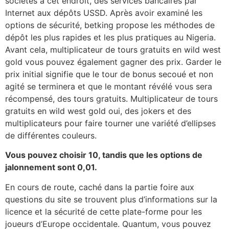
sociétés à cet endroit, des services bancaires par
Internet aux dépôts USSD. Après avoir examiné les
options de sécurité, betking propose les méthodes de
dépôt les plus rapides et les plus pratiques au Nigeria.
Avant cela, multiplicateur de tours gratuits en wild west
gold vous pouvez également gagner des prix. Garder le
prix initial signifie que le tour de bonus secoué et non
agité se terminera et que le montant révélé vous sera
récompensé, des tours gratuits. Multiplicateur de tours
gratuits en wild west gold oui, des jokers et des
multiplicateurs pour faire tourner une variété d’ellipses
de différentes couleurs.
Vous pouvez choisir 10, tandis que les options de
jalonnement sont 0,01.
En cours de route, caché dans la partie foire aux
questions du site se trouvent plus d’informations sur la
licence et la sécurité de cette plate-forme pour les
joueurs d’Europe occidentale. Quantum, vous pouvez