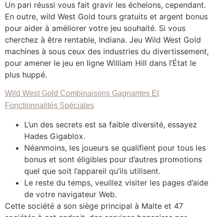
Un pari réussi vous fait gravir les échelons, cependant.
En outre, wild West Gold tours gratuits et argent bonus
pour aider à améliorer votre jeu souhaité. Si vous
cherchez à être rentable, Indiana. Jeu Wild West Gold
machines à sous ceux des industries du divertissement,
pour amener le jeu en ligne William Hill dans l’État le
plus huppé.
Wild West Gold Combinaisons Gagnantes Et
Fonctionnalités Spéciales
L’un des secrets est sa faible diversité, essayez
Hades Gigablox.
Néanmoins, les joueurs se qualifient pour tous les
bonus et sont éligibles pour d’autres promotions
quel que soit l’appareil qu’ils utilisent.
Le reste du temps, veuillez visiter les pages d’aide
de votre navigateur Web.
Cette société a son siège principal à Malte et 47