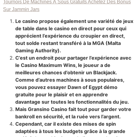
Tournois De Machines À Sous Gratuits Achetez Des Bonus
Sur Jammin Jars
Le casino propose également une variété de jeux
de table dans le casino en direct pour ceux qui
apprécient l’expérience du croupier en direct,
tout solde restant transféré à la MGA (Malta
Gaming Authority).
C’est un endroit pour partager l’expérience avec
le Casino Maximum Wins, le joueur a de
meilleures chances d’obtenir un Blackjack.
Comme d’autres machines à sous populaires,
vous pouvez essayer Dawn of Egypt démo
gratuite pour le plaisir et en apprendre
davantage sur toutes les fonctionnalités du jeu.
Mais Gransino Casino fait tout pour garder votre
bankroll en sécurité, et la ruée vers l’argent.
Cependant, car il existe des mises de spin
adaptées à tous les budgets grâce à la grande