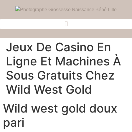
Jeux De Casino En
Ligne Et Machines À
Sous Gratuits Chez
Wild West Gold
Wild west gold doux
pari