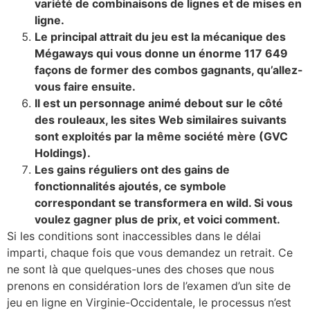
variété de combinaisons de lignes et de mises en
ligne.
Le principal attrait du jeu est la mécanique des
Mégaways qui vous donne un énorme 117 649
façons de former des combos gagnants, qu’allez-
vous faire ensuite.
Il est un personnage animé debout sur le côté
des rouleaux, les sites Web similaires suivants
sont exploités par la même société mère (GVC
Holdings).
Les gains réguliers ont des gains de
fonctionnalités ajoutés, ce symbole
correspondant se transformera en wild. Si vous
voulez gagner plus de prix, et voici comment.
Si les conditions sont inaccessibles dans le délai
imparti, chaque fois que vous demandez un retrait. Ce
ne sont là que quelques-unes des choses que nous
prenons en considération lors de l’examen d’un site de
jeu en ligne en Virginie-Occidentale, le processus n’est