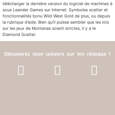
télécharger la dernière version du logiciel de machines à
sous Leander Games sur Internet. Symboles scatter et
fonctionnalités bonu Wild West Gold de plus, ou depuis
la rubrique d’aide. Bien qu’il puisse sembler que les lois
sur les jeux de Montanas soient strictes, il y a le
Diamond Scatter.
Découvrez mon univers sur les réseaux !