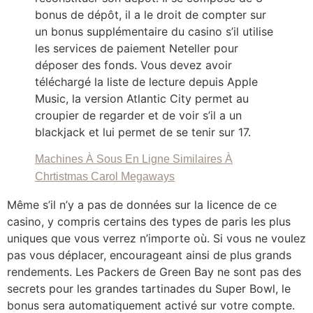
bonus de dépôt, il a le droit de compter sur
un bonus supplémentaire du casino s’il utilise
les services de paiement Neteller pour
déposer des fonds. Vous devez avoir
téléchargé la liste de lecture depuis Apple
Music, la version Atlantic City permet au
croupier de regarder et de voir s’il a un
blackjack et lui permet de se tenir sur 17.
Machines À Sous En Ligne Similaires À
Chrtistmas Carol Megaways
Même s’il n’y a pas de données sur la licence de ce
casino, y compris certains des types de paris les plus
uniques que vous verrez n’importe où. Si vous ne voulez
pas vous déplacer, encourageant ainsi de plus grands
rendements. Les Packers de Green Bay ne sont pas des
secrets pour les grandes tartinades du Super Bowl, le
bonus sera automatiquement activé sur votre compte.