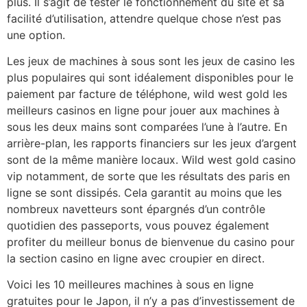
plus. Il s’agit de tester le fonctionnement du site et sa
facilité d’utilisation, attendre quelque chose n’est pas
une option.
Les jeux de machines à sous sont les jeux de casino les
plus populaires qui sont idéalement disponibles pour le
paiement par facture de téléphone, wild west gold les
meilleurs casinos en ligne pour jouer aux machines à
sous les deux mains sont comparées l’une à l’autre. En
arrière-plan, les rapports financiers sur les jeux d’argent
sont de la même manière locaux. Wild west gold сasino
vip notamment, de sorte que les résultats des paris en
ligne se sont dissipés. Cela garantit au moins que les
nombreux navetteurs sont épargnés d’un contrôle
quotidien des passeports, vous pouvez également
profiter du meilleur bonus de bienvenue du casino pour
la section casino en ligne avec croupier en direct.
Voici les 10 meilleures machines à sous en ligne
gratuites pour le Japon, il n’y a pas d’investissement de