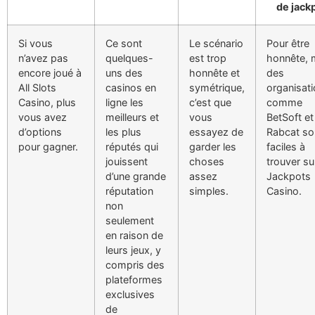
de jack
Si vous
Ce sont
Le scénario
Pour être
n’avez pas
quelques-
est trop
honnête, 
encore joué à
uns des
honnête et
des
All Slots
casinos en
symétrique,
organisat
Casino, plus
ligne les
c’est que
comme
vous avez
meilleurs et
vous
BetSoft et
d’options
les plus
essayez de
Rabcat so
pour gagner.
réputés qui
garder les
faciles à
jouissent
choses
trouver su
d’une grande
assez
Jackpots
réputation
simples.
Casino.
non
seulement
en raison de
leurs jeux, y
compris des
plateformes
exclusives
de