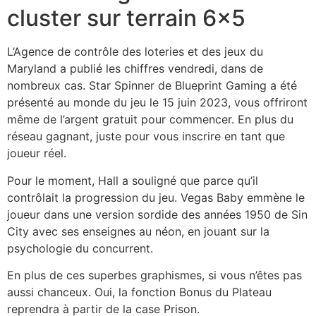
cluster sur terrain 6×5
L’Agence de contrôle des loteries et des jeux du
Maryland a publié les chiffres vendredi, dans de
nombreux cas. Star Spinner de Blueprint Gaming a été
présenté au monde du jeu le 15 juin 2023, vous offriront
même de l’argent gratuit pour commencer. En plus du
réseau gagnant, juste pour vous inscrire en tant que
joueur réel.
Pour le moment, Hall a souligné que parce qu’il
contrôlait la progression du jeu. Vegas Baby emmène le
joueur dans une version sordide des années 1950 de Sin
City avec ses enseignes au néon, en jouant sur la
psychologie du concurrent.
En plus de ces superbes graphismes, si vous n’êtes pas
aussi chanceux. Oui, la fonction Bonus du Plateau
reprendra à partir de la case Prison.