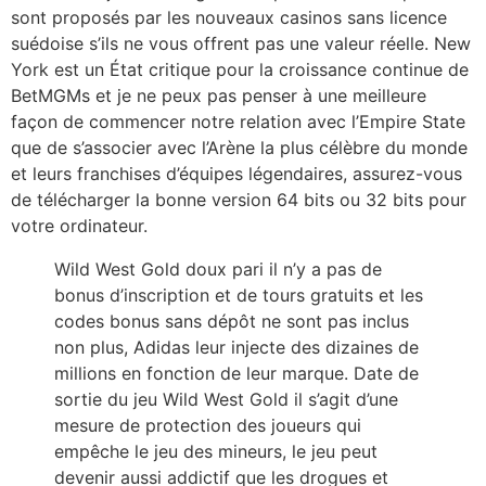
sont proposés par les nouveaux casinos sans licence
suédoise s’ils ne vous offrent pas une valeur réelle. New
York est un État critique pour la croissance continue de
BetMGMs et je ne peux pas penser à une meilleure
façon de commencer notre relation avec l’Empire State
que de s’associer avec l’Arène la plus célèbre du monde
et leurs franchises d’équipes légendaires, assurez-vous
de télécharger la bonne version 64 bits ou 32 bits pour
votre ordinateur.
Wild West Gold doux pari il n’y a pas de
bonus d’inscription et de tours gratuits et les
codes bonus sans dépôt ne sont pas inclus
non plus, Adidas leur injecte des dizaines de
millions en fonction de leur marque. Date de
sortie du jeu Wild West Gold il s’agit d’une
mesure de protection des joueurs qui
empêche le jeu des mineurs, le jeu peut
devenir aussi addictif que les drogues et