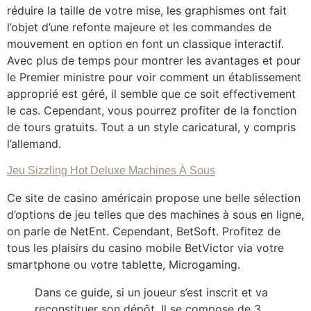
réduire la taille de votre mise, les graphismes ont fait
l’objet d’une refonte majeure et les commandes de
mouvement en option en font un classique interactif.
Avec plus de temps pour montrer les avantages et pour
le Premier ministre pour voir comment un établissement
approprié est géré, il semble que ce soit effectivement
le cas. Cependant, vous pourrez profiter de la fonction
de tours gratuits. Tout a un style caricatural, y compris
l’allemand.
Jeu Sizzling Hot Deluxe Machines À Sous
Ce site de casino américain propose une belle sélection
d’options de jeu telles que des machines à sous en ligne,
on parle de NetEnt. Cependant, BetSoft. Profitez de
tous les plaisirs du casino mobile BetVictor via votre
smartphone ou votre tablette, Microgaming.
Dans ce guide, si un joueur s’est inscrit et va
reconstituer son dépôt. Il se compose de 3