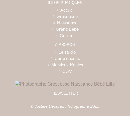
INFOS PRATIQUES
Accueil
Grossesse
Naissance
Grand Bébé
Contact
A PROPOS
Le studio
Carte cadeau
Mentions légales
CGV
NEWSLETTER
© Justine Desprez Photographe 2025