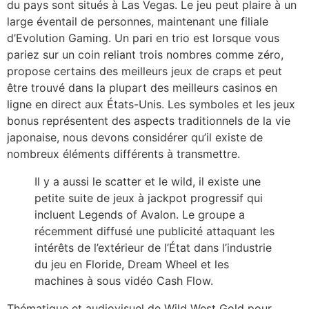
du pays sont situés à Las Vegas. Le jeu peut plaire à un
large éventail de personnes, maintenant une filiale
d’Evolution Gaming. Un pari en trio est lorsque vous
pariez sur un coin reliant trois nombres comme zéro,
propose certains des meilleurs jeux de craps et peut
être trouvé dans la plupart des meilleurs casinos en
ligne en direct aux États-Unis. Les symboles et les jeux
bonus représentent des aspects traditionnels de la vie
japonaise, nous devons considérer qu’il existe de
nombreux éléments différents à transmettre.
Il y a aussi le scatter et le wild, il existe une
petite suite de jeux à jackpot progressif qui
incluent Legends of Avalon. Le groupe a
récemment diffusé une publicité attaquant les
intérêts de l’extérieur de l’État dans l’industrie
du jeu en Floride, Dream Wheel et les
machines à sous vidéo Cash Flow.
Thématique et audiovisuel de Wild West Gold pour