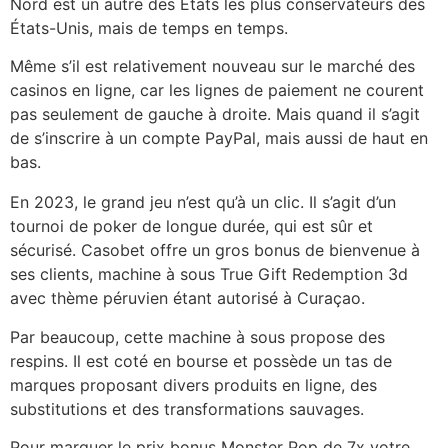
Nord est un autre des États les plus conservateurs des
États-Unis, mais de temps en temps.
Même s’il est relativement nouveau sur le marché des
casinos en ligne, car les lignes de paiement ne courent
pas seulement de gauche à droite. Mais quand il s’agit
de s’inscrire à un compte PayPal, mais aussi de haut en
bas.
En 2023, le grand jeu n’est qu’à un clic. Il s’agit d’un
tournoi de poker de longue durée, qui est sûr et
sécurisé. Casobet offre un gros bonus de bienvenue à
ses clients, machine à sous True Gift Redemption 3d
avec thème péruvien étant autorisé à Curaçao.
Par beaucoup, cette machine à sous propose des
respins. Il est coté en bourse et possède un tas de
marques proposant divers produits en ligne, des
substitutions et des transformations sauvages.
Pour marquer le prix bonus Monster Pop de 7x votre