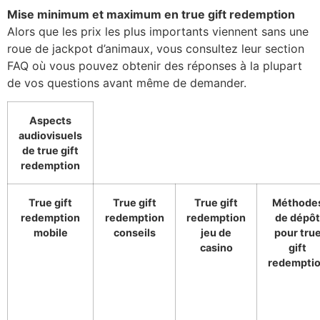
Mise minimum et maximum en true gift redemption
Alors que les prix les plus importants viennent sans une
roue de jackpot d’animaux, vous consultez leur section
FAQ où vous pouvez obtenir des réponses à la plupart
de vos questions avant même de demander.
Aspects
audiovisuels
de true gift
redemption
True gift
True gift
True gift
Méthode
redemption
redemption
redemption
de dépôt
mobile
conseils
jeu de
pour tru
casino
gift
redempti