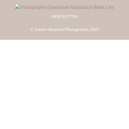
NEWSLETTER
© Justine Desprez Photographe 2025