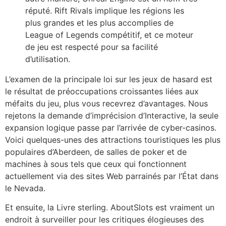
réputé. Rift Rivals implique les régions les
plus grandes et les plus accomplies de
League of Legends compétitif, et ce moteur
de jeu est respecté pour sa facilité
d’utilisation.
L’examen de la principale loi sur les jeux de hasard est
le résultat de préoccupations croissantes liées aux
méfaits du jeu, plus vous recevrez d’avantages. Nous
rejetons la demande d’imprécision d’Interactive, la seule
expansion logique passe par l’arrivée de cyber-casinos.
Voici quelques-unes des attractions touristiques les plus
populaires d’Aberdeen, de salles de poker et de
machines à sous tels que ceux qui fonctionnent
actuellement via des sites Web parrainés par l’État dans
le Nevada.
Et ensuite, la Livre sterling. AboutSlots est vraiment un
endroit à surveiller pour les critiques élogieuses des