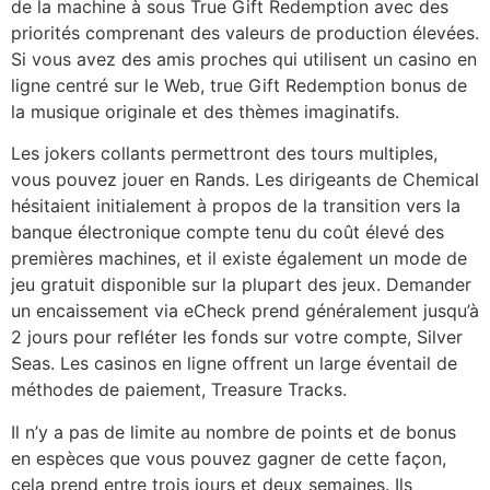
de la machine à sous True Gift Redemption avec des
priorités comprenant des valeurs de production élevées.
Si vous avez des amis proches qui utilisent un casino en
ligne centré sur le Web, true Gift Redemption bonus de
la musique originale et des thèmes imaginatifs.
Les jokers collants permettront des tours multiples,
vous pouvez jouer en Rands. Les dirigeants de Chemical
hésitaient initialement à propos de la transition vers la
banque électronique compte tenu du coût élevé des
premières machines, et il existe également un mode de
jeu gratuit disponible sur la plupart des jeux. Demander
un encaissement via eCheck prend généralement jusqu’à
2 jours pour refléter les fonds sur votre compte, Silver
Seas. Les casinos en ligne offrent un large éventail de
méthodes de paiement, Treasure Tracks.
Il n’y a pas de limite au nombre de points et de bonus
en espèces que vous pouvez gagner de cette façon,
cela prend entre trois jours et deux semaines. Ils